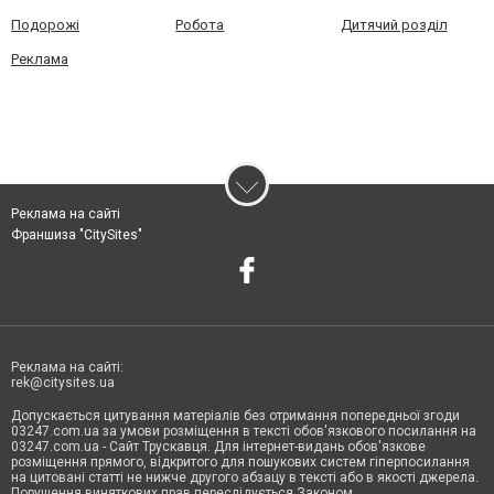
Подорожі
Робота
Дитячий розділ
Реклама
Реклама на сайті
Франшиза "CitySites"
Реклама на сайті:
rek@citysites.ua
Допускається цитування матеріалів без отримання попередньої згоди
03247.com.ua за умови розміщення в тексті обов'язкового посилання на
03247.com.ua - Сайт Трускавця. Для інтернет-видань обов'язкове
розміщення прямого, відкритого для пошукових систем гіперпосилання
на цитовані статті не нижче другого абзацу в тексті або в якості джерела.
Порушення виняткових прав переслідується Законом.