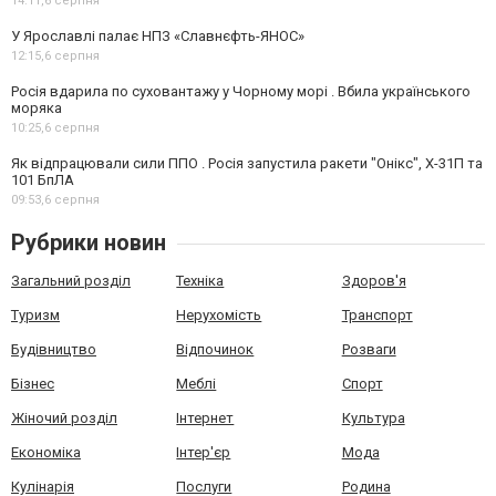
14:11,
6 серпня
У Ярославлі палає НПЗ «Славнєфть-ЯНОС»
12:15,
6 серпня
Росія вдарила по суховантажу у Чорному морі . Вбила українського
моряка
10:25,
6 серпня
Як відпрацювали сили ППО . Росія запустила ракети "Онікс", Х-31П та
101 БпЛА
09:53,
6 серпня
Рубрики новин
Загальний розділ
Техніка
Здоров'я
Туризм
Нерухомість
Транспорт
Будівництво
Відпочинок
Розваги
Бізнес
Меблі
Спорт
Жіночий розділ
Інтернет
Культура
Економіка
Інтер'єр
Мода
Кулінарія
Послуги
Родина