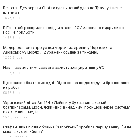
Reuters - Демократи США готують новий удар по Трампу, і це не
імпічмент
15:23,
Вчора
В Генштабі розкрили наслідки атаки . ЗСУ масовано вдарили по
Росії, є прильоти
14:56,
Вчора
Мадяр розповів про успіхи морських дронів у Чорному та
Азовському морях . 12 уражених суден за тиждень
12:33,
Вчора
Нові правила тимчасового захисту для українців у ЄС
11:16,
Вчора
Що краще обрати сьогодні . Відстрочка по догляду чи бронювання
на роботі
08:35,
Вчора
Український літак Ан-124 в Лейпцигу був завантажений
боєприпасами. Дрон, який «висів» над ним, пройшов через систему
виявлення — медіа
15:15,
6 серпня
Стефанішина після обрання "запобіжки" зробила першу заяву . "Я не
маю таких мільйонів"