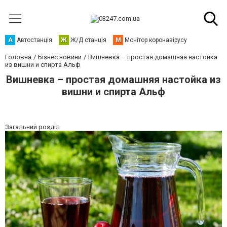
А
Автостанція
Ж
Ж/Д станція
М
Монітор коронавірусу
Головна
Бізнес новини
Вишневка – простая домашняя настойка
из вишни и спирта Альф
Вишневка – простая домашняя настойка из
вишни и спирта Альф
Загальний розділ