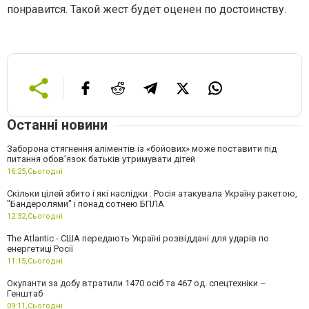
понравится. Такой жест будет оценен по достоинству.
Останні новини
Заборона стягнення аліментів із «бойових» може поставити під
питання обов’язок батьків утримувати дітей
16:25,
Сьогодні
Скільки цілей збито і які наслідки . Росія атакувала Україну ракетою,
"Бандеролями" і понад сотнею БПЛА
12:32,
Сьогодні
The Atlantic - США передають Україні розвіддані для ударів по
енергетиці Росії
11:15,
Сьогодні
Окупанти за добу втратили 1470 осіб та 467 од. спецтехніки –
Генштаб
09:11,
Сьогодні