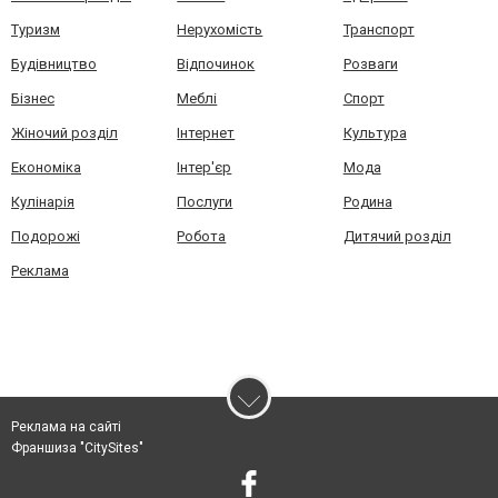
Туризм
Нерухомість
Транспорт
Будівництво
Відпочинок
Розваги
Бізнес
Меблі
Спорт
Жіночий розділ
Інтернет
Культура
Економіка
Інтер'єр
Мода
Кулінарія
Послуги
Родина
Подорожі
Робота
Дитячий розділ
Реклама
Реклама на сайті
Франшиза "CitySites"