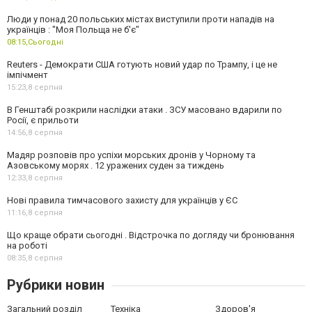
Люди у понад 20 польських містах виступили проти нападів на
українців : "Моя Польща не б'є"
08:15,
Сьогодні
Reuters - Демократи США готують новий удар по Трампу, і це не
імпічмент
15:23,
8 серпня
В Генштабі розкрили наслідки атаки . ЗСУ масовано вдарили по
Росії, є прильоти
14:56,
8 серпня
Мадяр розповів про успіхи морських дронів у Чорному та
Азовському морях . 12 уражених суден за тиждень
12:33,
8 серпня
Нові правила тимчасового захисту для українців у ЄС
11:16,
8 серпня
Що краще обрати сьогодні . Відстрочка по догляду чи бронювання
на роботі
08:35,
8 серпня
Рубрики новин
Загальний розділ
Техніка
Здоров'я