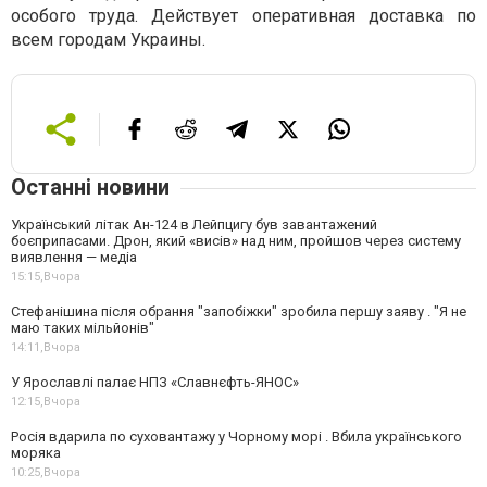
особого труда. Действует оперативная доставка по
всем городам Украины.
Останні новини
Український літак Ан-124 в Лейпцигу був завантажений
боєприпасами. Дрон, який «висів» над ним, пройшов через систему
виявлення — медіа
15:15,
Вчора
Стефанішина після обрання "запобіжки" зробила першу заяву . "Я не
маю таких мільйонів"
14:11,
Вчора
У Ярославлі палає НПЗ «Славнєфть-ЯНОС»
12:15,
Вчора
Росія вдарила по суховантажу у Чорному морі . Вбила українського
моряка
10:25,
Вчора