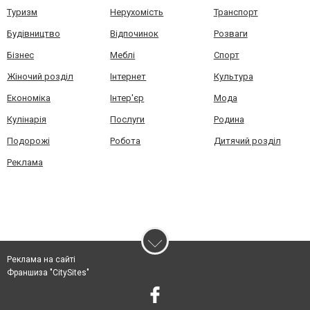
Туризм
Нерухомість
Транспорт
Будівництво
Відпочинок
Розваги
Бізнес
Меблі
Спорт
Жіночий розділ
Інтернет
Культура
Економіка
Інтер'єр
Мода
Кулінарія
Послуги
Родина
Подорожі
Робота
Дитячий розділ
Реклама
Реклама на сайті
Франшиза "CitySites"