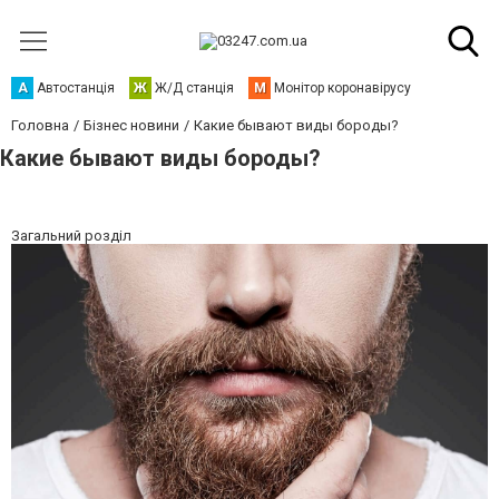
А
Автостанція
Ж
Ж/Д станція
М
Монітор коронавірусу
Головна
Бізнес новини
Какие бывают виды бороды?
Какие бывают виды бороды?
Загальний розділ