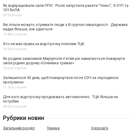
Як відпрацювали сили ППО . Росія запустила ракети "Онікс", Х-31П та
101 БпЛА
09:53,
Вчора
Які пільги можуть отримати люди з III групою інвалідності . Держава
надає більше, ніж здається
14:48,
4 серпня
Хто не має права на відстрочку пояснив ТЦК
13:25,
4 серпня
Як родини захисників Маріуполя пʼятий рік намагаються повернути
своїх рідних додому.«Оленівка триває»
12:52,
4 серпня
Залишилося 50 днів, щоб повернутися після СЗЧ за спрощеною
програмою
11:29,
4 серпня
Для кого відстрочку продовжать автоматично . ТЦК більше не
потрібен
08:42,
4 серпня
Рубрики новин
Загальний розділ
Техніка
Здоров'я