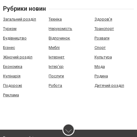
Рубрики новин
Загальний розділ
Техніка
Здоров'я
Туризм
Нерухомість
Транспорт
Будівництво
Відпочинок
Розваги
Бізнес
Меблі
Спорт
Жіночий розділ
Інтернет
Культура
Економіка
Інтер'єр
Мода
Кулінарія
Послуги
Родина
Подорожі
Робота
Дитячий розділ
Реклама