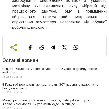
застосування спеціальних вставок з гумового
матеріалу, які зменшують силу вібрацій від
працюючого двигуна. Тому в приміщенні
зберігається оптимальний мікроклімат і
сприятлива атмосфера, незалежно від обраної
робочої швидкості.
Останні новини
Reuters - Демократи США готують новий удар по Трампу, і це не
імпічмент
15:23,
8 серпня
В Генштабі розкрили наслідки атаки . ЗСУ масовано вдарили по
Росії, є прильоти
14:56,
8 серпня
Мадяр розповів про успіхи морських дронів у Чорному та
Азовському морях . 12 уражених суден за тиждень
12:33,
8 серпня