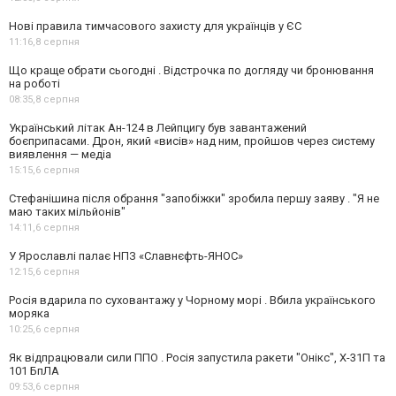
Нові правила тимчасового захисту для українців у ЄС
11:16,
8 серпня
Що краще обрати сьогодні . Відстрочка по догляду чи бронювання
на роботі
08:35,
8 серпня
Український літак Ан-124 в Лейпцигу був завантажений
боєприпасами. Дрон, який «висів» над ним, пройшов через систему
виявлення — медіа
15:15,
6 серпня
Стефанішина після обрання "запобіжки" зробила першу заяву . "Я не
маю таких мільйонів"
14:11,
6 серпня
У Ярославлі палає НПЗ «Славнєфть-ЯНОС»
12:15,
6 серпня
Росія вдарила по суховантажу у Чорному морі . Вбила українського
моряка
10:25,
6 серпня
Як відпрацювали сили ППО . Росія запустила ракети "Онікс", Х-31П та
101 БпЛА
09:53,
6 серпня