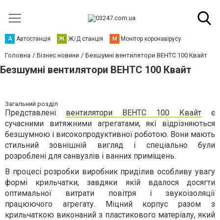
А
Автостанція
Ж
Ж/Д станція
М
Монітор коронавірусу
Головна
Бізнес новини
Безшумні вентилятори ВЕНТС 100 Квайт
Безшумні вентилятори ВЕНТС 100 Квайт
Загальний розділ
Представлені
вентилятори ВЕНТС 100 Квайт
є
сучасними витяжними агрегатами, які відрізняються
безшумною і високопродуктивної роботою. Вони мають
стильний зовнішній вигляд і спеціально були
розроблені для санвузлів і ванних приміщень.
В процесі розробки виробник приділив особливу увагу
формі крильчатки, завдяки якій вдалося досягти
оптимальної витрати повітря і звукоізоляції
працюючого агрегату. Міцний корпус разом з
крильчаткою виконаний з пластикового матеріалу, який