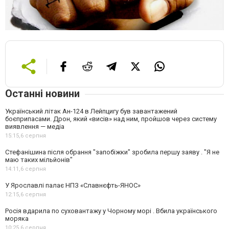
Останні новини
Український літак Ан-124 в Лейпцигу був завантажений
боєприпасами. Дрон, який «висів» над ним, пройшов через систему
виявлення — медіа
15:15,
6 серпня
Стефанішина після обрання "запобіжки" зробила першу заяву . "Я не
маю таких мільйонів"
14:11,
6 серпня
У Ярославлі палає НПЗ «Славнєфть-ЯНОС»
12:15,
6 серпня
Росія вдарила по суховантажу у Чорному морі . Вбила українського
моряка
10:25,
6 серпня