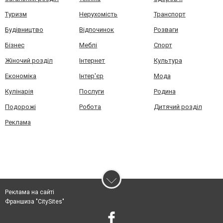
Туризм
Нерухомість
Транспорт
Будівництво
Відпочинок
Розваги
Бізнес
Меблі
Спорт
Жіночий розділ
Інтернет
Культура
Економіка
Інтер'єр
Мода
Кулінарія
Послуги
Родина
Подорожі
Робота
Дитячий розділ
Реклама
Реклама на сайті
Франшиза "CitySites"