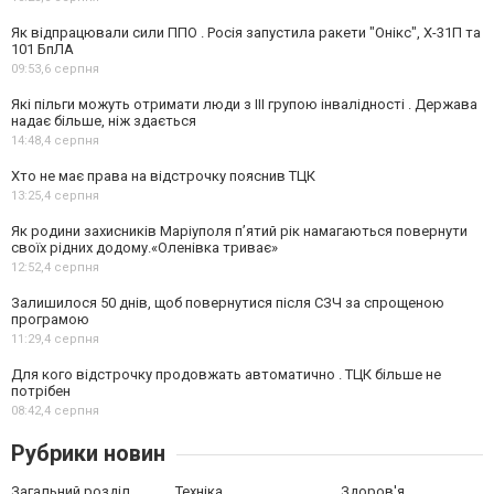
Як відпрацювали сили ППО . Росія запустила ракети "Онікс", Х-31П та
101 БпЛА
09:53,
6 серпня
Які пільги можуть отримати люди з III групою інвалідності . Держава
надає більше, ніж здається
14:48,
4 серпня
Хто не має права на відстрочку пояснив ТЦК
13:25,
4 серпня
Як родини захисників Маріуполя пʼятий рік намагаються повернути
своїх рідних додому.«Оленівка триває»
12:52,
4 серпня
Залишилося 50 днів, щоб повернутися після СЗЧ за спрощеною
програмою
11:29,
4 серпня
Для кого відстрочку продовжать автоматично . ТЦК більше не
потрібен
08:42,
4 серпня
Рубрики новин
Загальний розділ
Техніка
Здоров'я