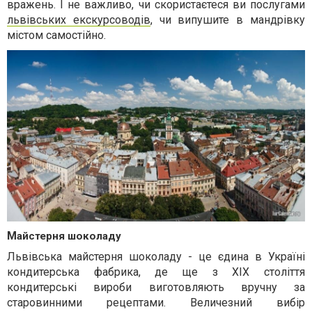
вражень
. І не важливо, чи скористаєтеся ви послугами
львівських екскурсоводів
, чи випушите в мандрівку
містом самостійно.
М
айстерня шоколаду
Львівська майстерня шоколаду - це єдина в Україні
кондитерська фабрика, де ще з XIX століття
кондитерські вироби виготовляють вручну за
старовинними рецептами. Величезний вибір