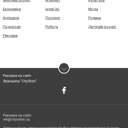
Жіночий розділ
Інтернет
Культура
Економіка
Інтер'єр
Мода
Кулінарія
Послуги
Родина
Подорожі
Робота
Дитячий розділ
Реклама
Реклама на сайті
Франшиза "CitySites"
Реклама на сайті:
rek@citysites.ua