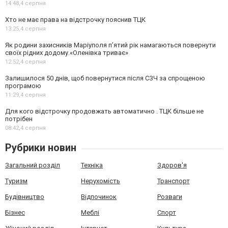
14:48,
4 серпня
Хто не має права на відстрочку пояснив ТЦК
13:25,
4 серпня
Як родини захисників Маріуполя пʼятий рік намагаються повернути
своїх рідних додому.«Оленівка триває»
12:52,
4 серпня
Залишилося 50 днів, щоб повернутися після СЗЧ за спрощеною
програмою
11:29,
4 серпня
Для кого відстрочку продовжать автоматично . ТЦК більше не
потрібен
08:42,
4 серпня
Рубрики новин
Загальний розділ
Техніка
Здоров'я
Туризм
Нерухомість
Транспорт
Будівництво
Відпочинок
Розваги
Бізнес
Меблі
Спорт