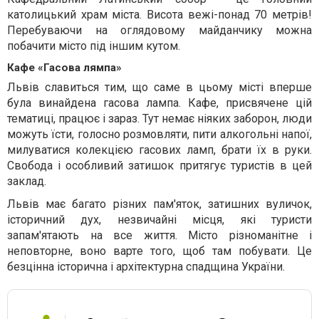
католицький храм міста. Висота вежі-понад 70 метрів!
Перебуваючи на оглядовому майданчику можна
побачити місто під іншим кутом.
Кафе «Гасова лямпа»
Львів славиться тим, що саме в цьому місті вперше
була
винайдена
гасова лампа. Кафе, присвячене цій
тематиці, працює і зараз. Тут немає ніяких заборон, люди
можуть їсти, голосно розмовляти, пити алкогольні напої,
милуватися колекцією гасових ламп, брати їх в руки.
Свобода і особливий затишок притягує туристів в цей
заклад.
Львів має багато різних пам'яток, затишних вуличок,
історичний дух, незвичайні місця, які туристи
запам'ятають на все життя. Місто різноманітн
е
і
неповторн
е
, в
оно
варт
е
того, щоб там побувати. Це
безцінн
а
історичн
а
і архітектурна спадщина України.