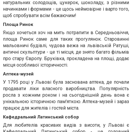
натуральних солодощів, цукерок, шоколаду, з різними
начинками і формами - це щось неймовірне і варто того,
щоб спробувати всім бажаючим!
Площа Ринок
Якщо хочеться хоч на мить потрапити в Середньовіччя,
площа Ринок саме для таких прогулянок. Старовинні
мальовничі будівлі, чудова вежа на львівській Ратуші,
античні скульптури - це ті місця, де знято багато фільмів
про стар
у
Європ
у
. Бруківка, прокладена на площі, додає
місця особливої ​​історичності.
Аптека-музей
У 1795 році у Львові була заснована аптека, де почали
продавати ліки власного виробництва. Популярність
росла з кожним роком і на сьогоднішній день вона є
унікальною історичною пам'яткою. Аптека-музей і зараз
працює для жителів і гостей міста.
Кафедральний Латинський собор
Для любителів красивих видів з висоти, у Львові є
Кафедральний Латинський собор - це головний