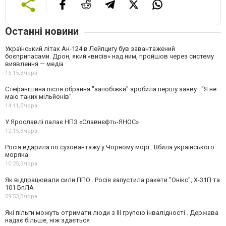
Останні новини
Український літак Ан-124 в Лейпцигу був завантажений
боєприпасами. Дрон, який «висів» над ним, пройшов через систему
виявлення — медіа
15:15,
Вчора
Стефанішина після обрання "запобіжки" зробила першу заяву . "Я не
маю таких мільйонів"
14:11,
Вчора
У Ярославлі палає НПЗ «Славнєфть-ЯНОС»
12:15,
Вчора
Росія вдарила по суховантажу у Чорному морі . Вбила українського
моряка
10:25,
Вчора
Як відпрацювали сили ППО . Росія запустила ракети "Онікс", Х-31П та
101 БпЛА
09:53,
Вчора
Які пільги можуть отримати люди з III групою інвалідності . Держава
надає більше, ніж здається