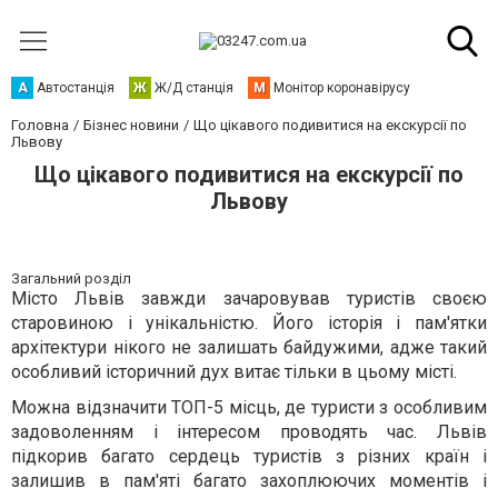
А
Автостанція
Ж
Ж/Д станція
М
Монітор коронавірусу
Головна
Бізнес новини
Що цікавого подивитися на екскурсії по
Львову
Що цікавого подивитися на екскурсії по
Львову
Загальний розділ
Місто Львів завжди зачаровував туристів своєю
старовиною і унікальністю. Його історія і пам'ятки
архітектури нікого не залишать байдужими, адже такий
особливий історичний дух витає тільки в цьому місті.
Можна відзначити ТОП-5 місць, де туристи з особливим
задоволенням і інтересом проводять час. Львів
підкорив багато сердець
туристів з різних країн
і
залишив в пам'яті багато захопл
юючих моментів
і