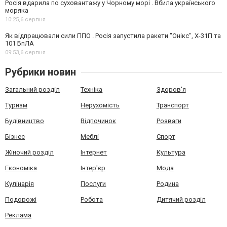
Росія вдарила по суховантажу у Чорному морі . Вбила українського
моряка
10:25,
6 серпня
Як відпрацювали сили ППО . Росія запустила ракети "Онікс", Х-31П та
101 БпЛА
09:53,
6 серпня
Рубрики новин
Загальний розділ
Техніка
Здоров'я
Туризм
Нерухомість
Транспорт
Будівництво
Відпочинок
Розваги
Бізнес
Меблі
Спорт
Жіночий розділ
Інтернет
Культура
Економіка
Інтер'єр
Мода
Кулінарія
Послуги
Родина
Подорожі
Робота
Дитячий розділ
Реклама