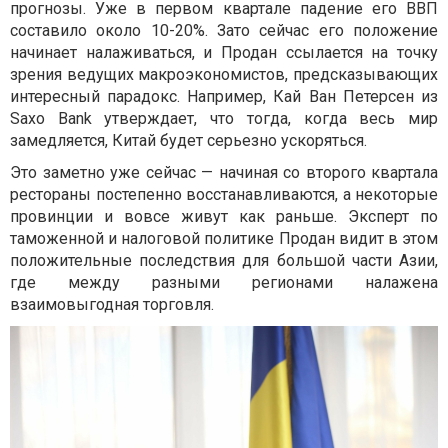
прогнозы. Уже в первом квартале падение его ВВП
составило около 10-20%. Зато сейчас его положение
начинает налаживаться, и Продан ссылается на точку
зрения ведущих макроэкономистов, предсказывающих
интересный парадокс. Например, Кай Ван Петерсен из
Saxo Bank утверждает, что тогда, когда весь мир
замедляется, Китай будет серьезно ускоряться.
Это заметно уже сейчас — начиная со второго квартала
рестораны постепенно восстанавливаются, а некоторые
провинции и вовсе живут как раньше. Эксперт по
таможенной и налоговой политике Продан видит в этом
положительные последствия для большой части Азии,
где между разными регионами налажена
взаимовыгодная торговля.