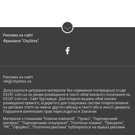
Реклама на сайті
Франшиза "CitySites"
Реклама на сайті:
rek@citysites.ua
Допускається цитування матеріалів без отримання попередньої згоди
03247.com.ua за умови розміщення в тексті обов'язкового посилання на
03247.com.ua - Сайт Трускавця. Для інтернет-видань обов'язкове
розміщення прямого, відкритого для пошукових систем гіперпосилання
на цитовані статті не нижче другого абзацу в тексті або в якості джерела.
Порушення виняткових прав переслідується Законом.
Матеріали з плашками "Новини компаній", "Промо", "Партнерський
матеріал", "Партнерський спецпроєкт", "Політичні новини", "Пресреліз",
"PR", "Офіційно", "Політична реклама" публікуються на правах реклами.