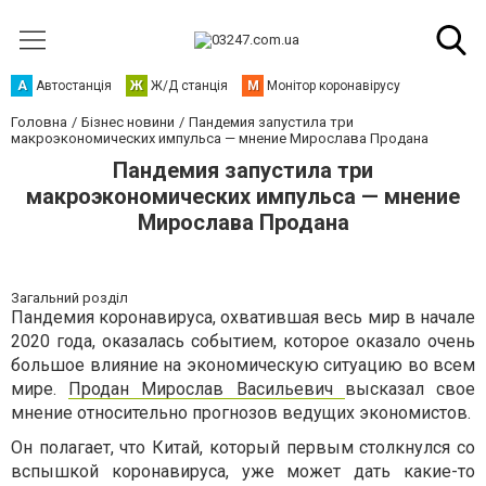
А
Автостанція
Ж
Ж/Д станція
М
Монітор коронавірусу
Головна
Бізнес новини
Пандемия запустила три
макроэкономических импульса — мнение Мирослава Продана
Пандемия запустила три
макроэкономических импульса — мнение
Мирослава Продана
Загальний розділ
Пандемия коронавируса, охватившая весь мир в начале
2020 года, оказалась событием, которое оказало очень
большое влияние на экономическую ситуацию во всем
мире.
Продан Мирослав Васильевич
высказал свое
мнение относительно прогнозов ведущих экономистов.
Он полагает, что Китай, который первым столкнулся со
вспышкой коронавируса, уже может дать какие-то