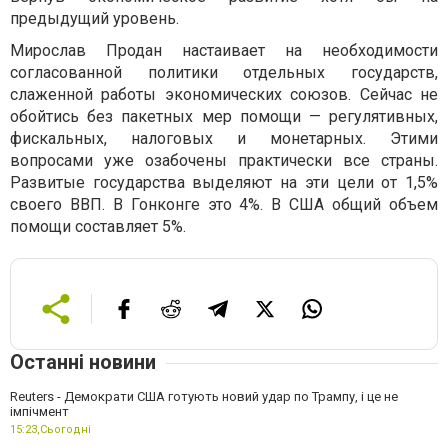
предыдущий уровень.
Мирослав Продан настаивает на необходимости
согласованной политики отдельных государств,
слаженной работы экономических союзов. Сейчас не
обойтись без пакетных мер помощи — регулятивных,
фискальных, налоговых и монетарных. Этими
вопросами уже озабочены практически все страны.
Развитые государства выделяют на эти цели от 1,5%
своего ВВП. В Гонконге это 4%. В США общий объем
помощи составляет 5%.
Останні новини
Reuters - Демократи США готують новий удар по Трампу, і це не
імпічмент
15:23,
Сьогодні