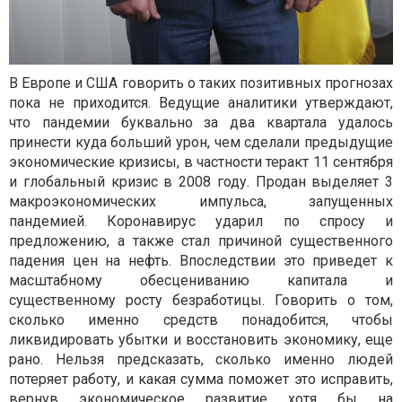
В Европе и США говорить о таких позитивных прогнозах
пока не приходится. Ведущие аналитики утверждают,
что пандемии буквально за два квартала удалось
принести куда больший урон, чем сделали предыдущие
экономические кризисы, в частности теракт 11 сентября
и глобальный кризис в 2008 году. Продан выделяет 3
макроэкономических импульса, запущенных
пандемией. Коронавирус ударил по спросу и
предложению, а также стал причиной существенного
падения цен на нефть. Впоследствии это приведет к
масштабному обесцениванию капитала и
существенному росту безработицы. Говорить о том,
сколько именно средств понадобится, чтобы
ликвидировать убытки и восстановить экономику, еще
рано. Нельзя предсказать, сколько именно людей
потеряет работу, и какая сумма поможет это исправить,
вернув экономическое развитие хотя бы на