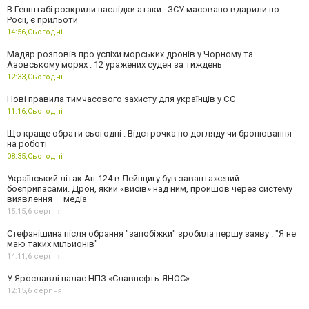
В Генштабі розкрили наслідки атаки . ЗСУ масовано вдарили по
Росії, є прильоти
14:56,
Сьогодні
Мадяр розповів про успіхи морських дронів у Чорному та
Азовському морях . 12 уражених суден за тиждень
12:33,
Сьогодні
Нові правила тимчасового захисту для українців у ЄС
11:16,
Сьогодні
Що краще обрати сьогодні . Відстрочка по догляду чи бронювання
на роботі
08:35,
Сьогодні
Український літак Ан-124 в Лейпцигу був завантажений
боєприпасами. Дрон, який «висів» над ним, пройшов через систему
виявлення — медіа
15:15,
6 серпня
Стефанішина після обрання "запобіжки" зробила першу заяву . "Я не
маю таких мільйонів"
14:11,
6 серпня
У Ярославлі палає НПЗ «Славнєфть-ЯНОС»
12:15,
6 серпня