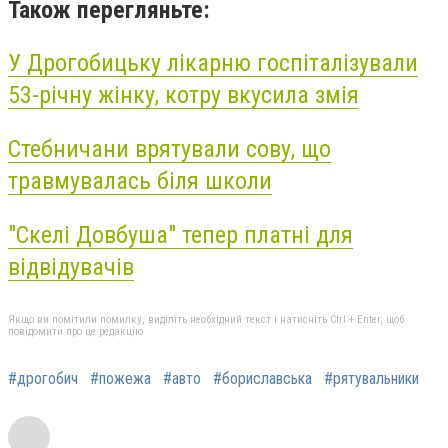
Також перегляньте:
У Дрогобицьку лікарню госпіталізували
53-річну жінку, котру вкусила змія
Стебничани врятували сову, що
травмувалась біля школи
"Скелі Довбуша" тепер платні для
відвідувачів
Якщо ви помітили помилку, виділіть необхідний текст і натисніть Ctrl + Enter, щоб
повідомити про це редакцію
#дрогобич
#пожежа
#авто
#бориславська
#рятувальники