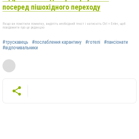
посеред пішохідного переходу
Якщо ви помітили помилку, виділіть необхідний текст і натисніть Ctrl + Enter, щоб
повідомити про це редакцію
#трускавець
#послаблення карантину
#готелі
#пансіонати
#відпочивальники