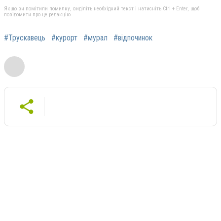
Якщо ви помітили помилку, виділіть необхідний текст і натисніть Ctrl + Enter, щоб
повідомити про це редакцію
#Трускавець
#курорт
#мурал
#відпочинок