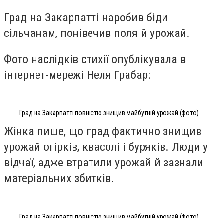
Град на Закарпатті наробив біди
сільчанам, понівечив поля й урожай.
Фото наслідків стихії опублікувала в
інтернет-мережі Неля Грабар:
Град на Закарпатті повністю знищив майбутній урожай (фото)
Жінка пише, що град фактично знищив
урожай огірків, квасолі і буряків. Люди у
відчаї, адже втратили урожай й зазнали
матеріальних збитків.
Град на Закарпатті повністю знищив майбутній урожай (фото)