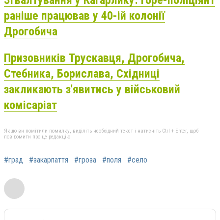
Згвалтування у Кагарлику: горе-поліціянт
раніше працював у 40-ій колонії
Дрогобича
Призовників Трускавця, Дрогобича,
Стебника, Борислава, Східниці
закликають з'явитись у військовий
комісаріат
Якщо ви помітили помилку, виділіть необхідний текст і натисніть Ctrl + Enter, щоб
повідомити про це редакцію
#град
#закарпаття
#гроза
#поля
#село