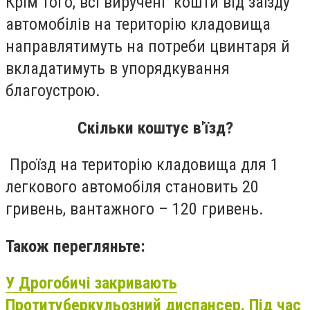
Крім того, всі
виручені
кошти
від заїзду
автомобілів на територію кладовища
направлятимуть на потреби цвинтаря й
вкладатимуть в упорядкування
благоустрою.
Скільки коштує в'їзд?
Проїзд на територію кладовища для
1
легкового автомобіля
становить
20
гривень
,
вантажного
–
120 гривень
.
Також перегляньте:
У Дрогобичі закривають
Протитуберкульозний диспансер. Під час