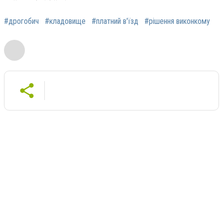
#дрогобич
#кладовище
#платний в'їзд
#рішення виконкому