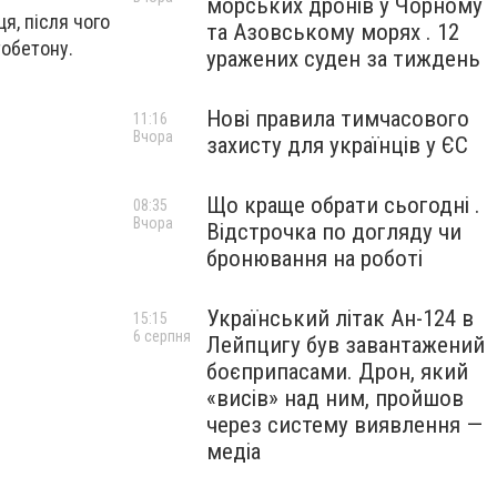
морських дронів у Чорному
я, після чого
та Азовському морях . 12
тобетону.
уражених суден за тиждень
Нові правила тимчасового
11:16
Вчора
захисту для українців у ЄС
Що краще обрати сьогодні .
08:35
Вчора
Відстрочка по догляду чи
бронювання на роботі
Український літак Ан-124 в
15:15
6 серпня
Лейпцигу був завантажений
боєприпасами. Дрон, який
«висів» над ним, пройшов
через систему виявлення —
медіа