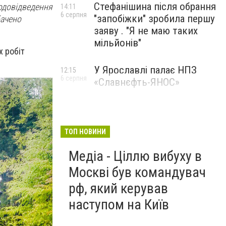
Стефанішина після обрання
водовідведення
14:11
6 серпня
"запобіжки" зробила першу
бачено
заяву . "Я не маю таких
мільйонів"
 робіт
У Ярославлі палає НПЗ
12:15
6 серпня
«Славнєфть-ЯНОС»
ТОП НОВИНИ
Медіа - Ціллю вибуху в
Москві був командувач
рф, який керував
наступом на Київ