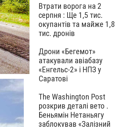
Втрати ворога на 2
серпня : Ще 1,5 тис.
окупантів та майже 1,8
тис. дронів
Дрони «Бегемот»
атакували авіабазу
«Енгельс-2» і НПЗ у
Саратові
The Washington Post
розкрив деталі вето .
Беньямін Нетаньягу
заблокував «Залізний