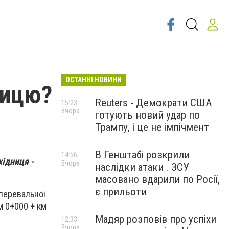
ОСТАННІ НОВИНИ
ницю?
Reuters - Демократи США
15:23
Вчора
готують новий удар по
Трампу, і це не імпічмент
В Генштабі розкрили
14:56
хідниця -
Вчора
наслідки атаки . ЗСУ
масовано вдарили по Росії,
є прильоти
 перевальної
м 0+000 + км
Мадяр розповів про успіхи
12:33
Вчора