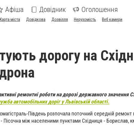
Афіша
Довідник
Оголошення
Карта міста
Довідкова
Дозвілля
Нерухомість
Веб камери
тують дорогу на Схід
 дрона
активні ремонтні роботи на дорозі державного значення С
ужба автомобільних доріг у Львівській області
.
томагістраль-Південь розпочала поточний середній ремонт
 - Пісочна між населеними пунктами Східниця - Борислав, к