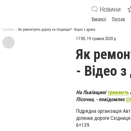
Новини
Вакансії
Погода
Головна
Як ремонтують дорогу на Східницю? - Відео з дрона
17:00, 19 травня 2020 р.
Як ремон
- Відео з
На Львівщині
тривають
Пісочна, - повідомляє
Сл
Пі
дрядна організація Ав
ділянки дороги Східниця
6+139.