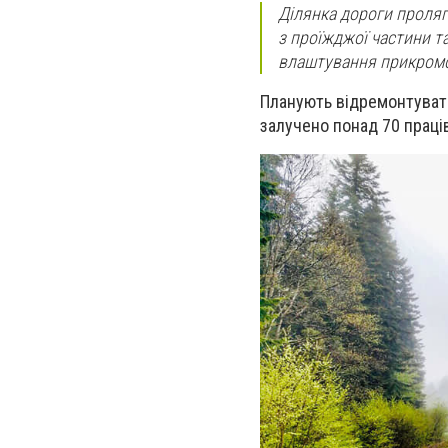
Ділянка дороги проляга
з проїжджої частини т
влаштування прикромо
Планують відремонтувати
залучено понад 70 праців