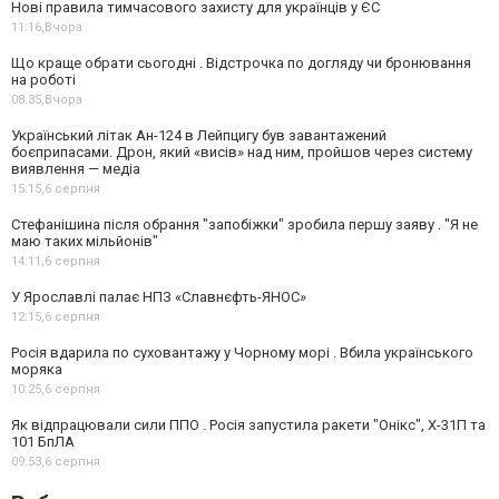
Нові правила тимчасового захисту для українців у ЄС
11:16,
Вчора
Що краще обрати сьогодні . Відстрочка по догляду чи бронювання
на роботі
08:35,
Вчора
Український літак Ан-124 в Лейпцигу був завантажений
боєприпасами. Дрон, який «висів» над ним, пройшов через систему
виявлення — медіа
15:15,
6 серпня
Стефанішина після обрання "запобіжки" зробила першу заяву . "Я не
маю таких мільйонів"
14:11,
6 серпня
У Ярославлі палає НПЗ «Славнєфть-ЯНОС»
12:15,
6 серпня
Росія вдарила по суховантажу у Чорному морі . Вбила українського
моряка
10:25,
6 серпня
Як відпрацювали сили ППО . Росія запустила ракети "Онікс", Х-31П та
101 БпЛА
09:53,
6 серпня