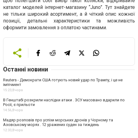
щоб полегшити собі вибір такої коляски, відкривайте
каталог моделей інтернет-магазину “Juno”. Тут знайдете
не тільки широкий асортимент, а й чіткий опис кожної
позиції, детальні характеристики та можливість
оформити замовлення з оплатою частинами.
Останні новини
Reuters - Демократи США готують новий удар по Трампу, і це не
імпічмент
15:23,
Вчора
В Генштабі розкрили наслідки атаки . ЗСУ масовано вдарили по
Росії, є прильоти
14:56,
Вчора
Мадяр розповів про успіхи морських дронів у Чорному та
Азовському морях . 12 уражених суден за тиждень
12:33,
Вчора