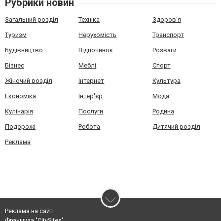
Рубрики новин
Загальний розділ
Техніка
Здоров'я
Туризм
Нерухомість
Транспорт
Будівництво
Відпочинок
Розваги
Бізнес
Меблі
Спорт
Жіночий розділ
Інтернет
Культура
Економіка
Інтер'єр
Мода
Кулінарія
Послуги
Родина
Подорожі
Робота
Дитячий розділ
Реклама
Реклама на сайті
Франшиза "CitySites"