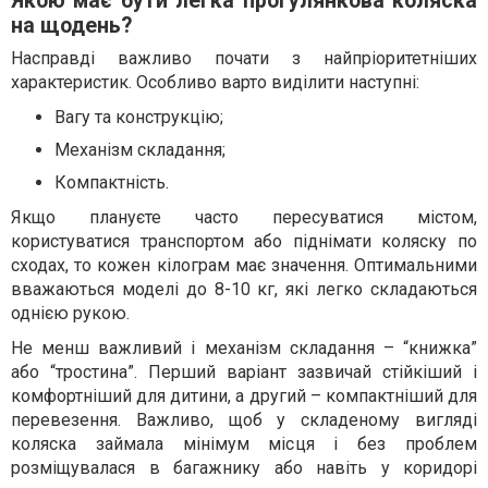
Якою має бути легка прогулянкова коляска
на щодень?
Насправді важливо почати з найпріоритетніших
характеристик. Особливо варто виділити наступні:
Вагу та конструкцію;
Механізм складання;
Компактність.
Якщо плануєте часто пересуватися містом,
користуватися транспортом або піднімати коляску по
сходах, то кожен кілограм має значення. Оптимальними
вважаються моделі до 8-10 кг, які легко складаються
однією рукою.
Не менш важливий і механізм складання – “книжка”
або “тростина”. Перший варіант зазвичай стійкіший і
комфортніший для дитини, а другий – компактніший для
перевезення. Важливо, щоб у складеному вигляді
коляска займала мінімум місця і без проблем
розміщувалася в багажнику або навіть у коридорі