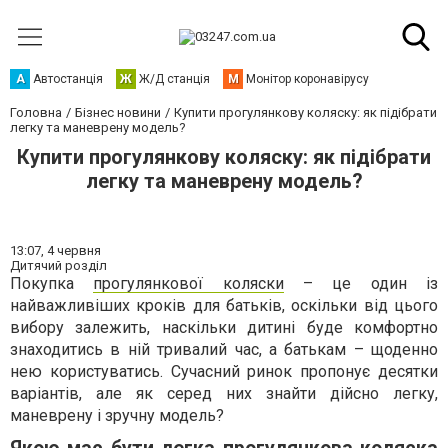
А
Автостанція
Ж
Ж/Д станція
М
Монітор коронавірусу
Головна
Бізнес новини
Купити прогулянкову коляску: як підібрати
легку та маневрену модель?
Купити прогулянкову коляску: як підібрати
легку та маневрену модель?
13:07,
4 червня
Дитячий розділ
Покупка
прогулянкової коляски
– це один із
найважливіших кроків для батьків, оскільки від цього
вибору залежить, наскільки дитині буде комфортно
знаходитись в ній тривалий час, а батькам – щоденно
нею користуватись. Сучасний ринок пропонує десятки
варіантів, але як серед них знайти дійсно легку,
маневрену і зручну модель?