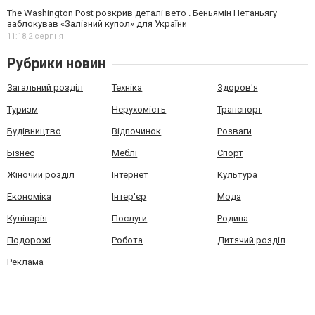
The Washington Post розкрив деталі вето . Беньямін Нетаньягу
заблокував «Залізний купол» для України
11:18,
2 серпня
Рубрики новин
Загальний розділ
Техніка
Здоров'я
Туризм
Нерухомість
Транспорт
Будівництво
Відпочинок
Розваги
Бізнес
Меблі
Спорт
Жіночий розділ
Інтернет
Культура
Економіка
Інтер'єр
Мода
Кулінарія
Послуги
Родина
Подорожі
Робота
Дитячий розділ
Реклама