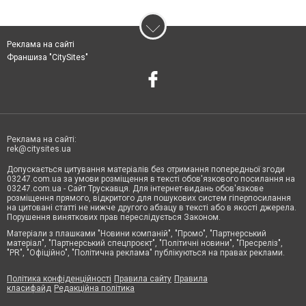
Реклама на сайті
Франшиза "CitySites"
Реклама на сайті:
rek@citysites.ua
Допускається цитування матеріалів без отримання попередньої згоди
03247.com.ua за умови розміщення в тексті обов'язкового посилання на
03247.com.ua - Сайт Трускавця. Для інтернет-видань обов'язкове
розміщення прямого, відкритого для пошукових систем гіперпосилання
на цитовані статті не нижче другого абзацу в тексті або в якості джерела.
Порушення виняткових прав переслідується Законом.
Матеріали з плашками "Новини компаній", "Промо", "Партнерський
матеріал", "Партнерський спецпроєкт", "Політичні новини", "Пресреліз",
"PR", "Офіційно", "Політична реклама" публікуються на правах реклами.
Політика конфіденційності
Правила сайту
Правила
класифайд
Редакційна політика