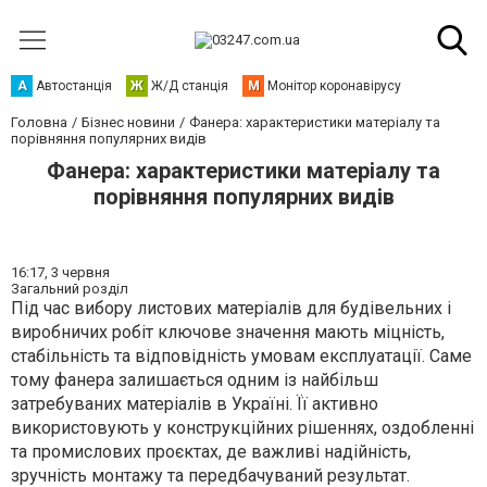
А
Автостанція
Ж
Ж/Д станція
М
Монітор коронавірусу
Головна
Бізнес новини
Фанера: характеристики матеріалу та
порівняння популярних видів
Фанера: характеристики матеріалу та
порівняння популярних видів
16:17,
3 червня
Загальний розділ
Під час вибору листових матеріалів для будівельних і
виробничих робіт ключове значення мають міцність,
стабільність та відповідність умовам експлуатації. Саме
тому фанера залишається одним із найбільш
затребуваних матеріалів в Україні. Її активно
використовують у конструкційних рішеннях, оздобленні
та промислових проєктах, де важливі надійність,
зручність монтажу та передбачуваний результат.