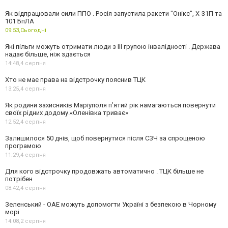
Як відпрацювали сили ППО . Росія запустила ракети "Онікс", Х-31П та
101 БпЛА
09:53,
Сьогодні
Які пільги можуть отримати люди з III групою інвалідності . Держава
надає більше, ніж здається
14:48,
4 серпня
Хто не має права на відстрочку пояснив ТЦК
13:25,
4 серпня
Як родини захисників Маріуполя пʼятий рік намагаються повернути
своїх рідних додому.«Оленівка триває»
12:52,
4 серпня
Залишилося 50 днів, щоб повернутися після СЗЧ за спрощеною
програмою
11:29,
4 серпня
Для кого відстрочку продовжать автоматично . ТЦК більше не
потрібен
08:42,
4 серпня
Зеленський - ОАЕ можуть допомогти Україні з безпекою в Чорному
морі
14:08,
2 серпня