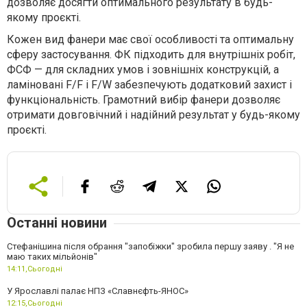
дозволяє досягти оптимального результату в будь-
якому проєкті.
Кожен вид фанери має свої особливості та оптимальну
сферу застосування. ФК підходить для внутрішніх робіт,
ФСФ — для складних умов і зовнішніх конструкцій, а
ламіновані F/F і F/W забезпечують додатковий захист і
функціональність. Грамотний вибір фанери дозволяє
отримати довговічний і надійний результат у будь-якому
проєкті.
Останні новини
Стефанішина після обрання "запобіжки" зробила першу заяву . "Я не
маю таких мільйонів"
14:11,
Сьогодні
У Ярославлі палає НПЗ «Славнєфть-ЯНОС»
12:15,
Сьогодні