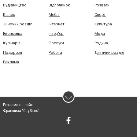
Будівництво
Відпочинок
Розваги
Бізнес
Меблі
Спорт
Жіночий розділ
Інтернет
Культура
Економіка
Інтер'єр
Мода
Кулінарія
Послуги
Родина
Подорожі
Робота
Дитячий розділ
Реклама
Реклама на сайті
Франшиза "CitySites"