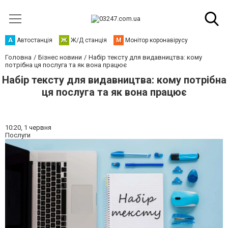
А
Автостанція
Ж
Ж/Д станція
М
Монітор коронавірусу
Головна
Бізнес новини
Набір тексту для видавництва: кому
потрібна ця послуга та як вона працює
Набір тексту для видавництва: кому потрібна
ця послуга та як вона працює
10:20,
1 червня
Послуги