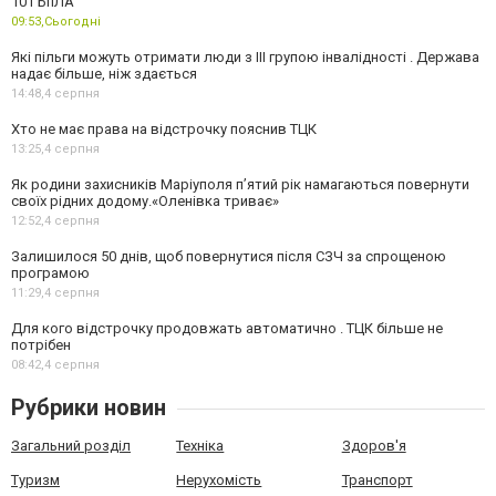
101 БпЛА
09:53,
Сьогодні
Які пільги можуть отримати люди з III групою інвалідності . Держава
надає більше, ніж здається
14:48,
4 серпня
Хто не має права на відстрочку пояснив ТЦК
13:25,
4 серпня
Як родини захисників Маріуполя пʼятий рік намагаються повернути
своїх рідних додому.«Оленівка триває»
12:52,
4 серпня
Залишилося 50 днів, щоб повернутися після СЗЧ за спрощеною
програмою
11:29,
4 серпня
Для кого відстрочку продовжать автоматично . ТЦК більше не
потрібен
08:42,
4 серпня
Рубрики новин
Загальний розділ
Техніка
Здоров'я
Туризм
Нерухомість
Транспорт