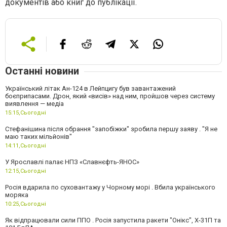
документів або книг до публікації.
Останні новини
Український літак Ан-124 в Лейпцигу був завантажений
боєприпасами. Дрон, який «висів» над ним, пройшов через систему
виявлення — медіа
15:15,
Сьогодні
Стефанішина після обрання "запобіжки" зробила першу заяву . "Я не
маю таких мільйонів"
14:11,
Сьогодні
У Ярославлі палає НПЗ «Славнєфть-ЯНОС»
12:15,
Сьогодні
Росія вдарила по суховантажу у Чорному морі . Вбила українського
моряка
10:25,
Сьогодні
Як відпрацювали сили ППО . Росія запустила ракети "Онікс", Х-31П та