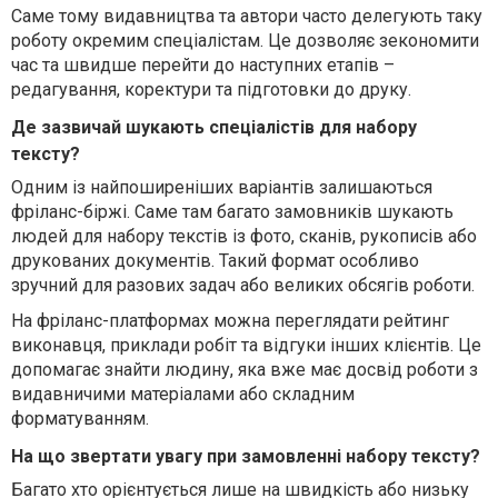
Саме тому видавництва та автори часто делегують таку
роботу окремим спеціалістам. Це дозволяє зекономити
час та швидше перейти до наступних етапів –
редагування, коректури та підготовки до друку.
Де зазвичай шукають спеціалістів для набору
тексту?
Одним із найпоширеніших варіантів залишаються
фріланс-біржі. Саме там багато замовників шукають
людей для набору текстів із фото, сканів, рукописів або
друкованих документів. Такий формат особливо
зручний для разових задач або великих обсягів роботи.
На фріланс-платформах можна переглядати рейтинг
виконавця, приклади робіт та відгуки інших клієнтів. Це
допомагає знайти людину, яка вже має досвід роботи з
видавничими матеріалами або складним
форматуванням.
На що звертати увагу при замовленні набору тексту?
Багато хто орієнтується лише на швидкість або низьку