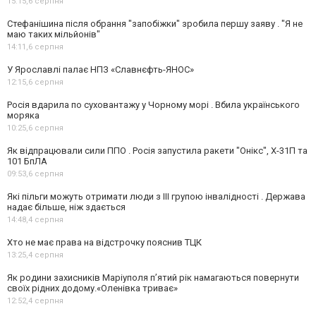
15:15,
6 серпня
Стефанішина після обрання "запобіжки" зробила першу заяву . "Я не
маю таких мільйонів"
14:11,
6 серпня
У Ярославлі палає НПЗ «Славнєфть-ЯНОС»
12:15,
6 серпня
Росія вдарила по суховантажу у Чорному морі . Вбила українського
моряка
10:25,
6 серпня
Як відпрацювали сили ППО . Росія запустила ракети "Онікс", Х-31П та
101 БпЛА
09:53,
6 серпня
Які пільги можуть отримати люди з III групою інвалідності . Держава
надає більше, ніж здається
14:48,
4 серпня
Хто не має права на відстрочку пояснив ТЦК
13:25,
4 серпня
Як родини захисників Маріуполя пʼятий рік намагаються повернути
своїх рідних додому.«Оленівка триває»
12:52,
4 серпня