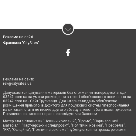
Реклама на сайті
Франшиза "CitySites"
Реклама на сайті:
rek@citysites.ua
Допускається цитування матеріалів без отримання попередньої згоди
03247.com.ua за умови розміщення в тексті обов'язкового посилання на
03247.com.ua - Сайт Трускавця. Для інтернет-видань обов'язкове
розміщення прямого, відкритого для пошукових систем гіперпосилання
на цитовані статті не нижче другого абзацу в тексті або в якості джерела.
Порушення виняткових прав переслідується Законом.
Матеріали з плашками "Новини компаній", "Промо", "Партнерський
матеріал", "Партнерський спецпроєкт", "Політичні новини", "Пресреліз",
"PR", "Офіційно", "Політична реклама" публікуються на правах реклами.