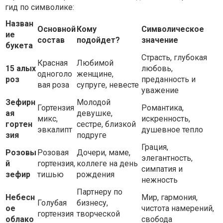
гид по символике:
Назван
Основной
Кому
Символическое
ие
состав
подойдет?
значение
букета
Страсть, глубокая
Красная
Любимой
15 алых
любовь,
одноголо
женщине,
роз
преданность и
вая роза
супруге, невесте
уважение
Зефирн
Молодой
Гортензия
Романтика,
ая
девушке,
микс,
искренность,
гортен
сестре, близкой
эвкалипт
душевное тепло
зия
подруге
Грация,
Розовы
Розовая
Дочери, маме,
элегантность,
й
гортензия,
коллеге на день
симпатия и
зефир
тишью
рождения
нежность
Партнеру по
Небесн
Мир, гармония,
Голубая
бизнесу,
ое
чистота намерений,
гортензия
творческой
облако
свобода