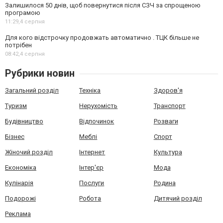
Залишилося 50 днів, щоб повернутися після СЗЧ за спрощеною
програмою
11:29,
4 серпня
Для кого відстрочку продовжать автоматично . ТЦК більше не
потрібен
08:42,
4 серпня
Рубрики новин
Загальний розділ
Техніка
Здоров'я
Туризм
Нерухомість
Транспорт
Будівництво
Відпочинок
Розваги
Бізнес
Меблі
Спорт
Жіночий розділ
Інтернет
Культура
Економіка
Інтер'єр
Мода
Кулінарія
Послуги
Родина
Подорожі
Робота
Дитячий розділ
Реклама