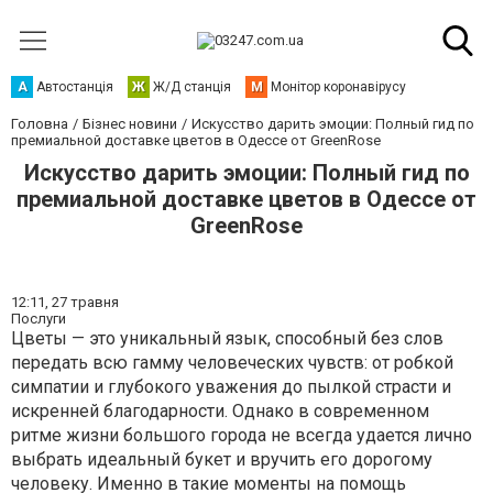
А
Автостанція
Ж
Ж/Д станція
М
Монітор коронавірусу
Головна
Бізнес новини
Искусство дарить эмоции: Полный гид по
премиальной доставке цветов в Одессе от GreenRose
Искусство дарить эмоции: Полный гид по
премиальной доставке цветов в Одессе от
GreenRose
12:11,
27 травня
Послуги
Цветы — это уникальный язык, способный без слов
передать всю гамму человеческих чувств: от робкой
симпатии и глубокого уважения до пылкой страсти и
искренней благодарности. Однако в современном
ритме жизни большого города не всегда удается лично
выбрать идеальный букет и вручить его дорогому
человеку. Именно в такие моменты на помощь