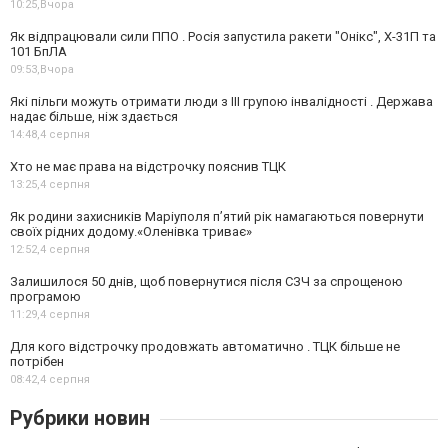
10:25,
Вчора
Як відпрацювали сили ППО . Росія запустила ракети "Онікс", Х-31П та
101 БпЛА
09:53,
Вчора
Які пільги можуть отримати люди з III групою інвалідності . Держава
надає більше, ніж здається
14:48,
4 серпня
Хто не має права на відстрочку пояснив ТЦК
13:25,
4 серпня
Як родини захисників Маріуполя пʼятий рік намагаються повернути
своїх рідних додому.«Оленівка триває»
12:52,
4 серпня
Залишилося 50 днів, щоб повернутися після СЗЧ за спрощеною
програмою
11:29,
4 серпня
Для кого відстрочку продовжать автоматично . ТЦК більше не
потрібен
08:42,
4 серпня
Рубрики новин