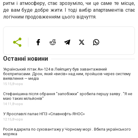
ритм і атмосферу, стає зрозуміло, чи це саме те місце,
де вам буде добре жити. І тоді вибір апартаментів стає
логічним продовженням цього відчуття.
Останні новини
Український літак Ан-124 в Лейпцигу був завантажений
боєприпасами. Дрон, який «висів» над ним, пройшов через систему
виявлення — медіа
15:15,
Вчора
Стефанішина після обрання "запобіжки" зробила першу заяву . "Я не
маю таких мільйонів"
14:11,
Вчора
У Ярославлі палає НПЗ «Славнєфть-ЯНОС»
12:15,
Вчора
Росія вдарила по суховантажу у Чорному морі . Вбила українського
моряка