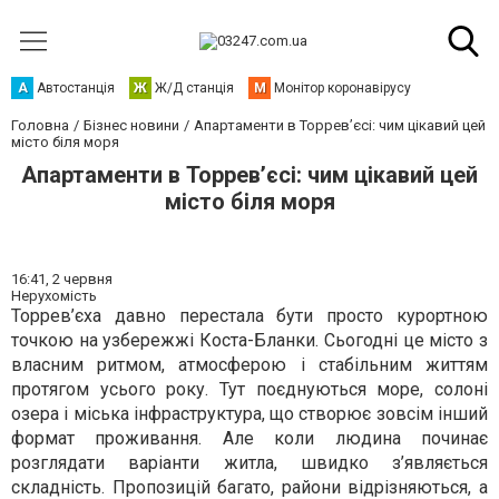
А
Автостанція
Ж
Ж/Д станція
М
Монітор коронавірусу
Головна
Бізнес новини
Апартаменти в Торрев’єсі: чим цікавий цей
місто біля моря
Апартаменти в Торрев’єсі: чим цікавий цей
місто біля моря
16:41,
2 червня
Нерухомість
Торрев’єха давно перестала бути просто курортною
точкою на узбережжі Коста-Бланки. Сьогодні це місто з
власним ритмом, атмосферою і стабільним життям
протягом усього року. Тут поєднуються море, солоні
озера і міська інфраструктура, що створює зовсім інший
формат проживання. Але коли людина починає
розглядати варіанти житла, швидко з’являється
складність. Пропозицій багато, райони відрізняються, а