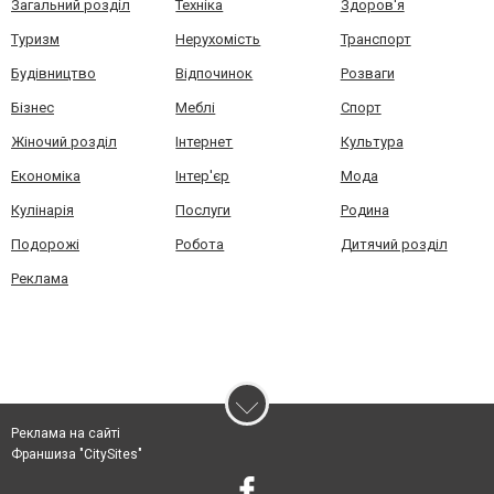
Загальний розділ
Техніка
Здоров'я
Туризм
Нерухомість
Транспорт
Будівництво
Відпочинок
Розваги
Бізнес
Меблі
Спорт
Жіночий розділ
Інтернет
Культура
Економіка
Інтер'єр
Мода
Кулінарія
Послуги
Родина
Подорожі
Робота
Дитячий розділ
Реклама
Реклама на сайті
Франшиза "CitySites"