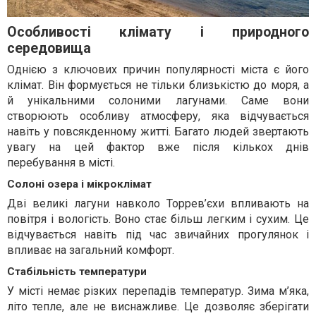
Особливості клімату і природного
середовища
Однією з ключових причин популярності міста є його
клімат. Він формується не тільки близькістю до моря, а
й унікальними солоними лагунами. Саме вони
створюють особливу атмосферу, яка відчувається
навіть у повсякденному житті. Багато людей звертають
увагу на цей фактор вже після кількох днів
перебування в місті.
Солоні озера і мікроклімат
Дві великі лагуни навколо Торрев’єхи впливають на
повітря і вологість. Воно стає більш легким і сухим. Це
відчувається навіть під час звичайних прогулянок і
впливає на загальний комфорт.
Стабільність температури
У місті немає різких перепадів температур. Зима м’яка,
літо тепле, але не виснажливе. Це дозволяє зберігати