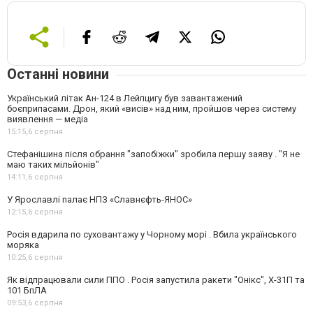
Останні новини
Український літак Ан-124 в Лейпцигу був завантажений
боєприпасами. Дрон, який «висів» над ним, пройшов через систему
виявлення — медіа
15:15,
6 серпня
Стефанішина після обрання "запобіжки" зробила першу заяву . "Я не
маю таких мільйонів"
14:11,
6 серпня
У Ярославлі палає НПЗ «Славнєфть-ЯНОС»
12:15,
6 серпня
Росія вдарила по суховантажу у Чорному морі . Вбила українського
моряка
10:25,
6 серпня
Як відпрацювали сили ППО . Росія запустила ракети "Онікс", Х-31П та
101 БпЛА
09:53,
6 серпня