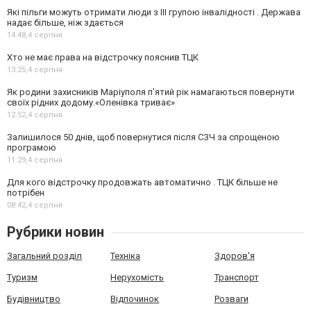
Які пільги можуть отримати люди з III групою інвалідності . Держава
надає більше, ніж здається
14:48,
4 серпня
Хто не має права на відстрочку пояснив ТЦК
13:25,
4 серпня
Як родини захисників Маріуполя пʼятий рік намагаються повернути
своїх рідних додому.«Оленівка триває»
12:52,
4 серпня
Залишилося 50 днів, щоб повернутися після СЗЧ за спрощеною
програмою
11:29,
4 серпня
Для кого відстрочку продовжать автоматично . ТЦК більше не
потрібен
08:42,
4 серпня
Рубрики новин
Загальний розділ
Техніка
Здоров'я
Туризм
Нерухомість
Транспорт
Будівництво
Відпочинок
Розваги