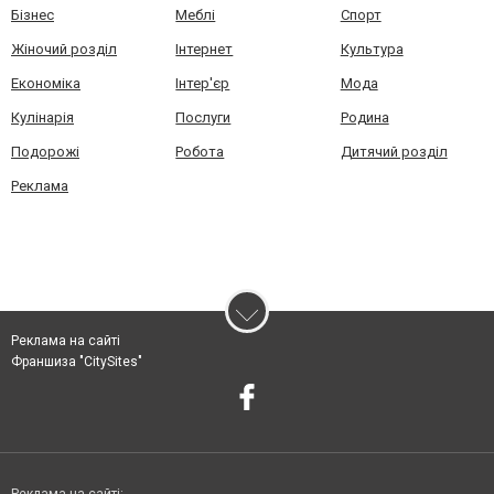
Бізнес
Меблі
Спорт
Жіночий розділ
Інтернет
Культура
Економіка
Інтер'єр
Мода
Кулінарія
Послуги
Родина
Подорожі
Робота
Дитячий розділ
Реклама
Реклама на сайті
Франшиза "CitySites"