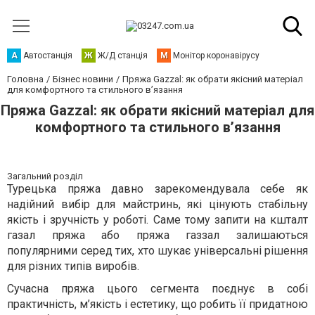
А
Автостанція
Ж
Ж/Д станція
М
Монітор коронавірусу
Головна
Бізнес новини
Пряжа Gazzal: як обрати якісний матеріал
для комфортного та стильного в’язання
Пряжа Gazzal: як обрати якісний матеріал для
комфортного та стильного в’язання
Загальний розділ
Турецька пряжа давно зарекомендувала себе як
надійний вибір для майстринь, які цінують стабільну
якість і зручність у роботі. Саме тому запити на кшталт
газал пряжа або пряжа газзал залишаються
популярними серед тих, хто шукає універсальні рішення
для різних типів виробів.
Сучасна пряжа цього сегмента поєднує в собі
практичність, м’якість і естетику, що робить її придатною