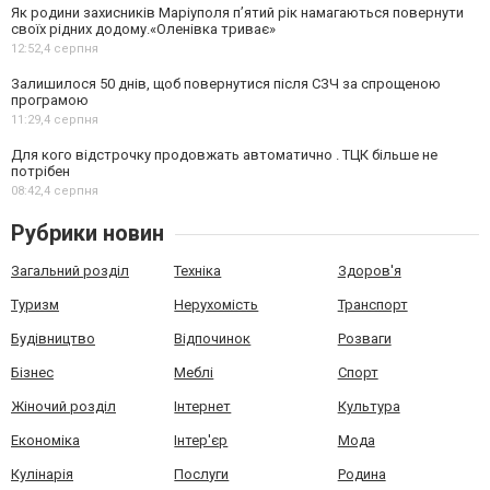
Як родини захисників Маріуполя пʼятий рік намагаються повернути
своїх рідних додому.«Оленівка триває»
12:52,
4 серпня
Залишилося 50 днів, щоб повернутися після СЗЧ за спрощеною
програмою
11:29,
4 серпня
Для кого відстрочку продовжать автоматично . ТЦК більше не
потрібен
08:42,
4 серпня
Рубрики новин
Загальний розділ
Техніка
Здоров'я
Туризм
Нерухомість
Транспорт
Будівництво
Відпочинок
Розваги
Бізнес
Меблі
Спорт
Жіночий розділ
Інтернет
Культура
Економіка
Інтер'єр
Мода
Кулінарія
Послуги
Родина