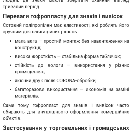
людей, де знаки мають зберігати охайний вигляд
тривалий період.
Переваги гофропласту для знаків і вивісок
Сотовий поліпропілен має властивості, які роблять його
зручним для навігаційних рішень:
мала вага — простий монтаж без навантаження на
конструкції;
висока жорсткість — стабільна форма табличок;
стійкість до вологи — використання у різних
приміщеннях;
якісний друк після CORONA-обробки;
багаторазове використання — економія на заміні
матеріалів.
Саме тому
гофропласт для знаків і вивісок
часто
обирають для внутрішнього оформлення комерційних
об’єктів.
Застосування у торговельних і громадських