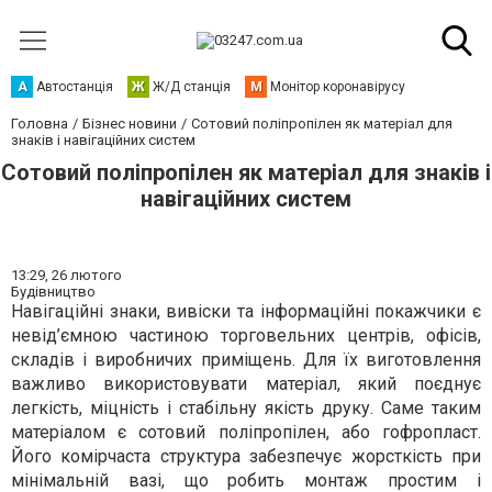
А
Автостанція
Ж
Ж/Д станція
М
Монітор коронавірусу
Головна
Бізнес новини
Сотовий поліпропілен як матеріал для
знаків і навігаційних систем
Сотовий поліпропілен як матеріал для знаків і
навігаційних систем
13:29,
26 лютого
Будівництво
Навігаційні знаки, вивіски та інформаційні покажчики є
невід’ємною частиною торговельних центрів, офісів,
складів і виробничих приміщень. Для їх виготовлення
важливо використовувати матеріал, який поєднує
легкість, міцність і стабільну якість друку. Саме таким
матеріалом є сотовий поліпропілен, або гофропласт.
Його комірчаста структура забезпечує жорсткість при
мінімальній вазі, що робить монтаж простим і