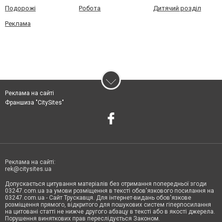
Подорожі
Робота
Дитячий розділ
Реклама
Реклама на сайті
Франшиза "CitySites"
Реклама на сайті:
rek@citysites.ua
Допускається цитування матеріалів без отримання попередньої згоди
03247.com.ua за умови розміщення в тексті обов'язкового посилання на
03247.com.ua - Сайт Трускавця. Для інтернет-видань обов'язкове
розміщення прямого, відкритого для пошукових систем гіперпосилання
на цитовані статті не нижче другого абзацу в тексті або в якості джерела.
Порушення виняткових прав переслідується Законом.