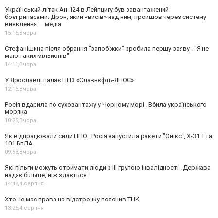
Український літак Ан-124 в Лейпцигу був завантажений
боєприпасами. Дрон, який «висів» над ним, пройшов через систему
виявлення — медіа
15:15,
Вчора
Стефанішина після обрання "запобіжки" зробила першу заяву . "Я не
маю таких мільйонів"
14:11,
Вчора
У Ярославлі палає НПЗ «Славнєфть-ЯНОС»
12:15,
Вчора
Росія вдарила по суховантажу у Чорному морі . Вбила українського
моряка
10:25,
Вчора
Як відпрацювали сили ППО . Росія запустила ракети "Онікс", Х-31П та
101 БпЛА
09:53,
Вчора
Які пільги можуть отримати люди з III групою інвалідності . Держава
надає більше, ніж здається
14:48,
4 серпня
Хто не має права на відстрочку пояснив ТЦК
13:25,
4 серпня