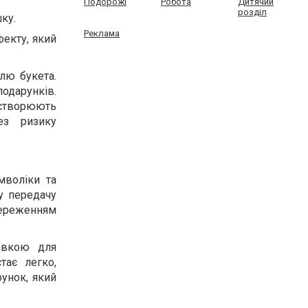
Подорожі
Робота
Дитячий
розділ
шку.
Реклама
фекту, який
лю букета.
подарунків.
 створюють
ез ризику
мволіки та
ну передачу
береженням
авкою для
тає легко,
унок, який