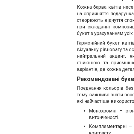
Кожна барва квітів несе
на сприйняття подарунка.
створюють відчуття спок
при складанні компози
букет з урахуванням усіх
Гармонійний букет квіті
візуальну рівновагу та 
нейтральний акцент, 
стійкішою та приємні
варіантів, де кожна дет
Рекомендовані буке
Поєднання кольорів без
тому важливо знати осно
які найчастіше використ
Монохромні – різн
витонченості.
Комплементарні – 
контрасту.