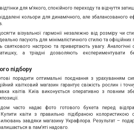
 відтінки для м’якого, спокійного переходу та відчуття зати
овіддалені кольори для динамічного, але збалансованого е
в.
сягти візуальної гармонії незалежно від розміру чи сти
деально пасують для мінімалістичного стилю та офіційних 
 святкового настрою та привертають увагу. Аналогічні
атишку, а тріадні дозволяють експериментувати б
ого підбору
отові порадити оптимальні поєднання з урахуванням си
ійний квітковий магазин гарантує свіжість рослин і точ
ставка квітів Київ виконується оперативно з повним з
позиції.
відом часто надає фото готового букета перед відпр
. Купити квіти з правильно підібраною колористикою с
вилювань завдяки магазину Украфлора. Результат – подар
залишається в пам’яті надовго.