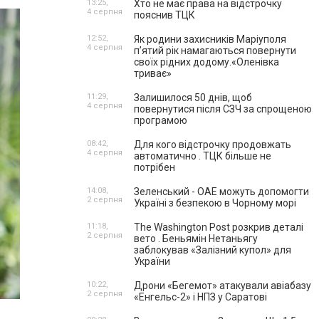
13:25,
Хто не має права на відстрочку
4 серпня
пояснив ТЦК
12:52,
Як родини захисників Маріуполя
4 серпня
пʼятий рік намагаються повернути
своїх рідних додому.«Оленівка
триває»
11:29,
Залишилося 50 днів, щоб
4 серпня
повернутися після СЗЧ за спрощеною
програмою
08:42,
Для кого відстрочку продовжать
4 серпня
автоматично . ТЦК більше не
потрібен
14:08,
Зеленський - ОАЕ можуть допомогти
2 серпня
Україні з безпекою в Чорному морі
11:18,
The Washington Post розкрив деталі
2 серпня
вето . Беньямін Нетаньягу
заблокував «Залізний купол» для
України
10:22,
Дрони «Бегемот» атакували авіабазу
2 серпня
«Енгельс-2» і НПЗ у Саратові