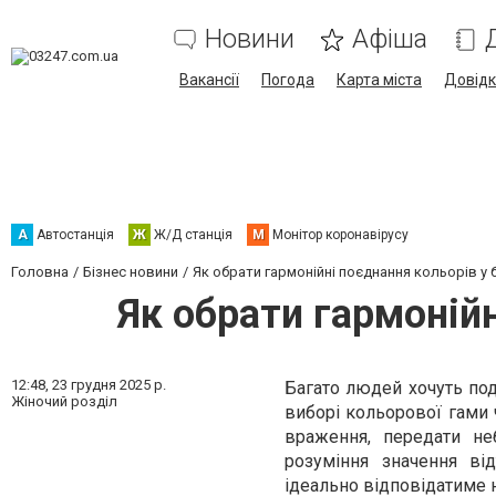
Новини
Афіша
Вакансії
Погода
Карта міста
Довід
А
Автостанція
Ж
Ж/Д станція
М
Монітор коронавірусу
Головна
Бізнес новини
Як обрати гармонійні поєднання кольорів у 
Як обрати гармонійн
12:48,
23 грудня 2025 р.
Багато людей хочуть по
Жіночий розділ
виборі кольорової гами
враження, передати не
розуміння значення ві
ідеально відповідатиме 