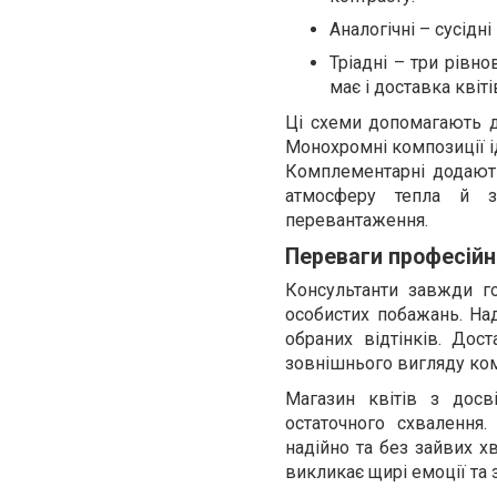
Аналогічні – сусідні
Тріадні – три рівн
має і доставка квіті
Ці схеми допомагають до
Монохромні композиції і
Комплементарні додають
атмосферу тепла й з
перевантаження.
Переваги професійн
Консультанти завжди г
особистих побажань. Над
обраних відтінків. До
зовнішнього вигляду ком
Магазин квітів з дос
остаточного схвалення
надійно та без зайвих х
викликає щирі емоції та 