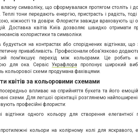
 власну символіку, що сформувалася протягом століть і д
 Теплі тони передають енергію, пристрасть і радість, тоді
ою, ніжності та довіри. Флористи завжди враховують ці 
цій. Доставка квітів Київ дозволяє швидко отримати п
 нюансів колористики та символіки.
в будується на контрастах або споріднених відтінках, що
естетичну привабливість. Професіонали обов’язково додают
який пом’якшує перехід між кольорами. Це робить к
шою для ока. Сервіс
Украфлора
пропонує широкий вибі
аль кольорової схеми продумана фахівцями.
ти квітів за кольоровими схемами
посередньо впливає на сприйняття букета та його емоцій
вні схеми. Для легшої орієнтації розглянемо найпоширені
овують професійні флористи:
і відтінки одного кольору для створення елегантної 
протилежні кольори на колірному колі для яскравого, е