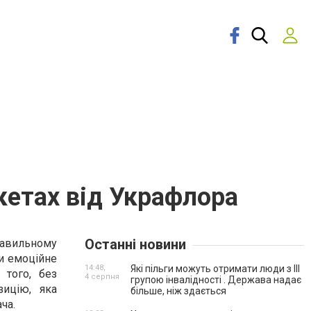
укетах від Украфлора
Останні новини
равильному
и емоційне
14:48,
Які пільги можуть отримати люди з III
 того, без
4 серпня
групою інвалідності . Держава надає
зицію, яка
більше, ніж здається
ча.