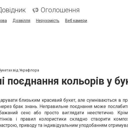
Довідник
Оголошення
кова
Дозвілля
Нерухомість
Веб камери
букетах від Украфлора
і поєднання кольорів у б
дарувати близьким красивий букет, але сумніваються в п
 через брак знань. Неправильне поєднання може послабит
бажаний сенс або просто виглядати неестетично. Крім
дтінків і правил колористики складно створити компо
настрою, приводу та індивідуальним уподобанням отримува