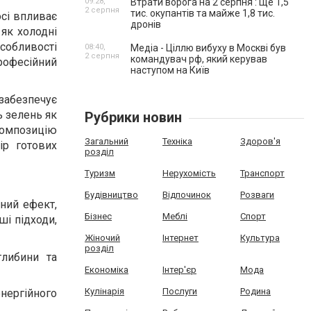
09:28,
Втрати ворога на 2 серпня : Ще 1,5
2 серпня
тис. окупантів та майже 1,8 тис.
осі впливає
дронів
 як холодні
особливості
08:40,
Медіа - Ціллю вибуху в Москві був
2 серпня
командувач рф, який керував
рофесійний
наступом на Київ
 забезпечує
ь зелень як
Рубрики новин
омпозицію
Загальний
Техніка
Здоров'я
р готових
розділ
Туризм
Нерухомість
Транспорт
Будівництво
Відпочинок
Розваги
ний ефект,
Бізнес
Меблі
Спорт
ші підходи,
Жіночий
Інтернет
Культура
розділ
глибини та
Економіка
Інтер'єр
Мода
Кулінарія
Послуги
Родина
нергійного