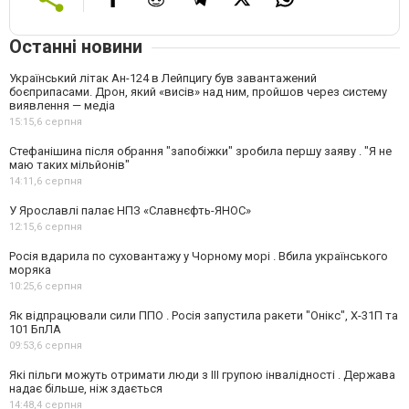
Останні новини
Український літак Ан-124 в Лейпцигу був завантажений
боєприпасами. Дрон, який «висів» над ним, пройшов через систему
виявлення — медіа
15:15,
6 серпня
Стефанішина після обрання "запобіжки" зробила першу заяву . "Я не
маю таких мільйонів"
14:11,
6 серпня
У Ярославлі палає НПЗ «Славнєфть-ЯНОС»
12:15,
6 серпня
Росія вдарила по суховантажу у Чорному морі . Вбила українського
моряка
10:25,
6 серпня
Як відпрацювали сили ППО . Росія запустила ракети "Онікс", Х-31П та
101 БпЛА
09:53,
6 серпня
Які пільги можуть отримати люди з III групою інвалідності . Держава
надає більше, ніж здається
14:48,
4 серпня