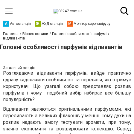
А
Автостанція
Ж
Ж/Д станція
М
Монітор коронавірусу
Головна
Бізнес новини
Головні особливості парфумів
відливантів
Головні особливості парфумів відливантів
Загальний розділ
Розглядаючи
відливанти
парфумів, вийде практично
одразу відзначити особливості та переваги, які отримує
користувач. Що узагалі собою представляє розпив
парфумів і чому подібний вибір набирає все більшу
популярність?
Відливанти являються оригінальними парфумами, які
переливають з великих флаконів у менші. Тому духи на
розпив надають змогу тестувати аромати, при тому,
значно економити та розширювати колекцію. Серед