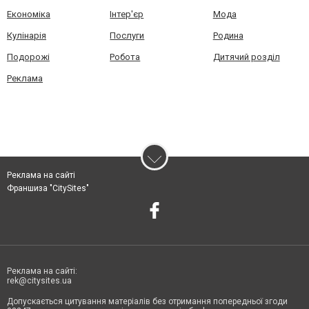
Економіка
Інтер'єр
Мода
Кулінарія
Послуги
Родина
Подорожі
Робота
Дитячий розділ
Реклама
Реклама на сайті
Франшиза "CitySites"
Реклама на сайті:
rek@citysites.ua
Допускається цитування матеріалів без отримання попередньої згоди