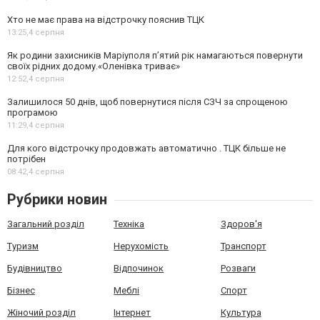
Хто не має права на відстрочку пояснив ТЦК
13:25,
4 серпня
Як родини захисників Маріуполя пʼятий рік намагаються повернути
своїх рідних додому.«Оленівка триває»
12:52,
4 серпня
Залишилося 50 днів, щоб повернутися після СЗЧ за спрощеною
програмою
11:29,
4 серпня
Для кого відстрочку продовжать автоматично . ТЦК більше не
потрібен
08:42,
4 серпня
Рубрики новин
Загальний розділ
Техніка
Здоров'я
Туризм
Нерухомість
Транспорт
Будівництво
Відпочинок
Розваги
Бізнес
Меблі
Спорт
Жіночий розділ
Інтернет
Культура