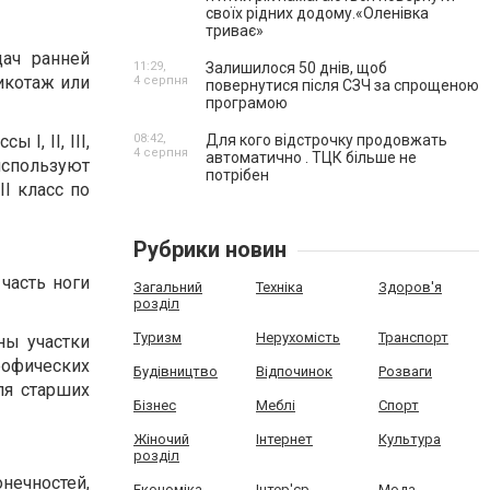
своїх рідних додому.«Оленівка
триває»
ач ранней
11:29,
Залишилося 50 днів, щоб
икотаж или
4 серпня
повернутися після СЗЧ за спрощеною
програмою
I, II, III,
08:42,
Для кого відстрочку продовжать
4 серпня
автоматично . ТЦК більше не
используют
потрібен
I класс по
Рубрики новин
 часть ноги
Загальний
Техніка
Здоров'я
розділ
Туризм
Нерухомість
Транспорт
ны участки
рофических
Будівництво
Відпочинок
Розваги
ля старших
Бізнес
Меблі
Спорт
Жіночий
Інтернет
Культура
розділ
ечностей,
Економіка
Інтер'єр
Мода