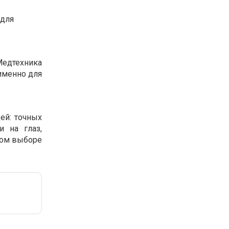
 для
Медтехника
 именно для
ей: точных
и на глаз,
ном выборе