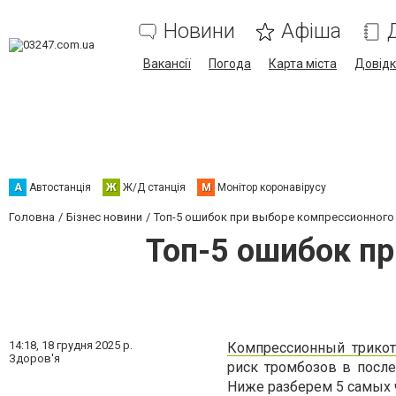
Новини
Афіша
Вакансії
Погода
Карта міста
Довід
А
Автостанція
Ж
Ж/Д станція
М
Монітор коронавірусу
Головна
Бізнес новини
Топ-5 ошибок при выборе компрессионного
Топ-5 ошибок п
14:18,
18 грудня 2025 р.
Компрессионный трико
Здоров'я
риск тромбозов в после
Ниже разберем 5 самых 