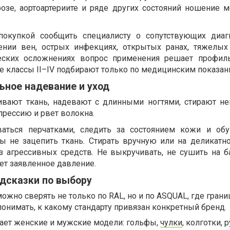
озе, аортоартериите и ряде других состояний ношение 
покупкой сообщить специалисту о сопутствующих диаг
лении вен, острых инфекциях, открытых ранах, тяжелых
еских осложнениях вопрос применения решает профил
е классы II–IV подбирают только по медицинским показан
ьное надевание и уход
ивают ткань, надевают с длинными ногтями, стирают не
прессию и рвет волокна.
ваться перчатками, следить за состоянием кожи и обу
бы не зацепить ткань. Стирать вручную или на деликат
з агрессивных средств. Не выкручивать, не сушить на ба
ет заявленное давление.
дсказки по выбору
ожно сверять не только по RAL, но и по ASQUAL, где гран
понимать, к какому стандарту привязан конкретный бренд.
ает женские и мужские модели: гольфы,
чулки
, колготки, 