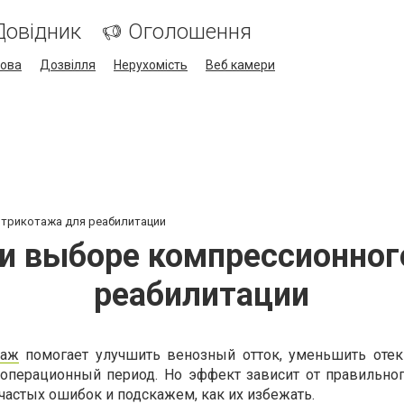
Довідник
Оголошення
кова
Дозвілля
Нерухомість
Веб камери
 трикотажа для реабилитации
ри выборе компрессионног
реабилитации
таж
помогает улучшить венозный отток, уменьшить отек
операционный период. Но эффект зависит от правильног
частых ошибок и подскажем, как их избежать.