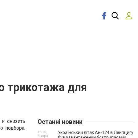
о трикотажа для
Останні новини
 и снизить
о подбора.
15:15,
Український літак Ан-124 в Лейпцигу
Вчора
був завантажений боєприпасами.