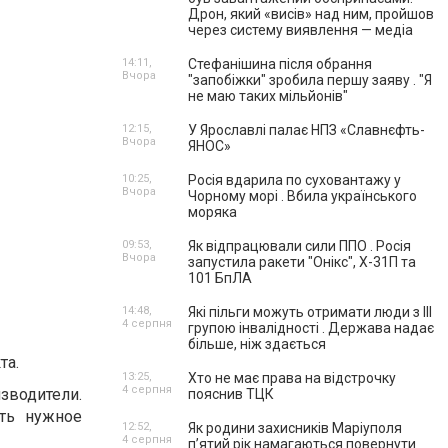
Дрон, який «висів» над ним, пройшов
через систему виявлення — медіа
14:11,
Стефанішина після обрання
Вчора
"запобіжки" зробила першу заяву . "Я
не маю таких мільйонів"
12:15,
У Ярославлі палає НПЗ «Славнєфть-
Вчора
ЯНОС»
10:25,
Росія вдарила по суховантажу у
Вчора
Чорному морі . Вбила українського
моряка
09:53,
Як відпрацювали сили ППО . Росія
Вчора
запустила ракети "Онікс", Х-31П та
101 БпЛА
14:48,
Які пільги можуть отримати люди з III
4 серпня
групою інвалідності . Держава надає
більше, ніж здається
та.
13:25,
Хто не має права на відстрочку
4 серпня
зводители.
пояснив ТЦК
ить нужное
12:52,
Як родини захисників Маріуполя
4 серпня
пʼятий рік намагаються повернути