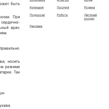
может быть
Кулінарія
Послуги
Родина
Подорожі
Робота
Дитячий
нозах. При
розділ
 сердечно-
Реклама
ьный врач.
иям.
правильно.
ви, носить
ном режиме
тарее. Так
ицы
рукава.