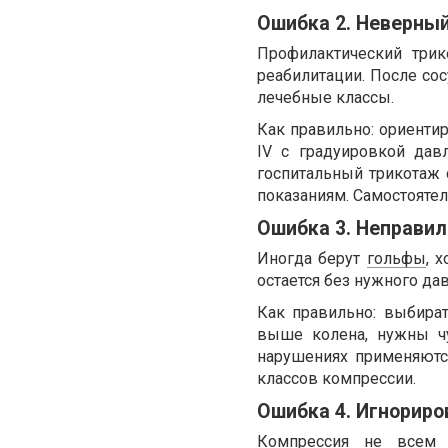
Ошибка 2. Неверный
Профилактический три
реабилитации. После со
лечебные классы.
Как правильно: ориентиро
IV с градуировкой дав
госпитальный трикотаж
показаниям. Самостоятел
Ошибка 3. Неправил
Иногда берут
гольфы
, 
остается без нужного да
Как правильно: выбира
выше колена, нужны чу
нарушениях применяютс
классов компрессии.
Ошибка 4. Игнориро
Компрессия не всем п