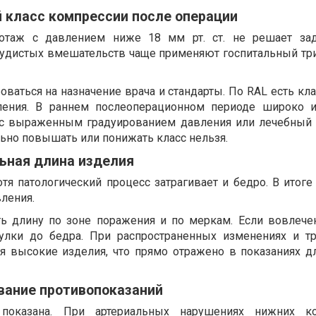
 класс компрессии после операции
котаж с давлением ниже 18 мм рт. ст. не решает зад
судистых вмешательств чаще применяют госпитальный тр
ваться на назначение врача и стандарты. По RAL есть классы 
ления. В раннем послеоперационном периоде широко 
 с выраженным градуированием давления или лечебный I
ьно повышать или понижать класс нельзя.
ьная длина изделия
хотя патологический процесс затрагивает и бедро. В итоге
вления.
ть длину по зоне поражения и по меркам. Если вовлече
лки до бедра. При распространенных изменениях и т
я высокие изделия, что прямо отражено в показаниях д
вание противопоказаний
оказана. При артериальных нарушениях нижних кон