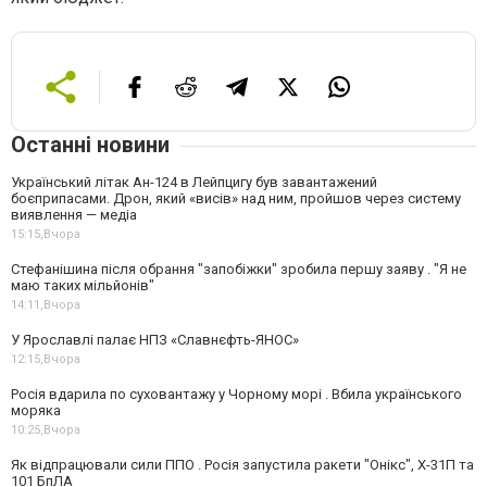
Останні новини
Український літак Ан-124 в Лейпцигу був завантажений
боєприпасами. Дрон, який «висів» над ним, пройшов через систему
виявлення — медіа
15:15,
Вчора
Стефанішина після обрання "запобіжки" зробила першу заяву . "Я не
маю таких мільйонів"
14:11,
Вчора
У Ярославлі палає НПЗ «Славнєфть-ЯНОС»
12:15,
Вчора
Росія вдарила по суховантажу у Чорному морі . Вбила українського
моряка
10:25,
Вчора
Як відпрацювали сили ППО . Росія запустила ракети "Онікс", Х-31П та
101 БпЛА