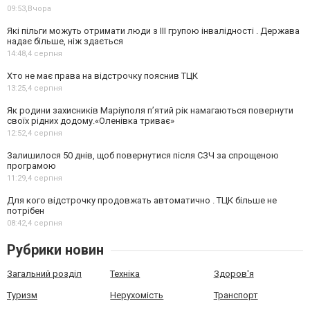
09:53,
Вчора
Які пільги можуть отримати люди з III групою інвалідності . Держава
надає більше, ніж здається
14:48,
4 серпня
Хто не має права на відстрочку пояснив ТЦК
13:25,
4 серпня
Як родини захисників Маріуполя пʼятий рік намагаються повернути
своїх рідних додому.«Оленівка триває»
12:52,
4 серпня
Залишилося 50 днів, щоб повернутися після СЗЧ за спрощеною
програмою
11:29,
4 серпня
Для кого відстрочку продовжать автоматично . ТЦК більше не
потрібен
08:42,
4 серпня
Рубрики новин
Загальний розділ
Техніка
Здоров'я
Туризм
Нерухомість
Транспорт