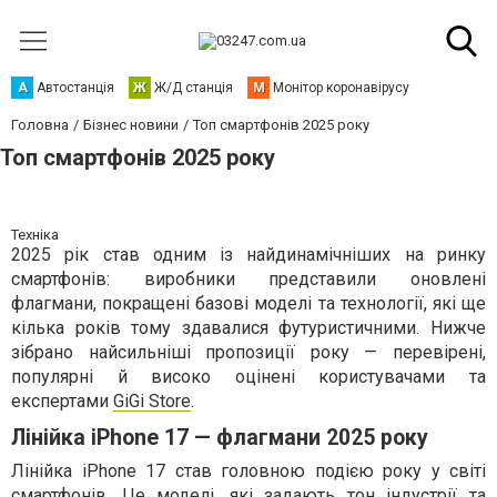
А
Автостанція
Ж
Ж/Д станція
М
Монітор коронавірусу
Головна
Бізнес новини
Топ смартфонів 2025 року
Топ смартфонів 2025 року
Техніка
2025 рік став одним із найдинамічніших на ринку
смартфонів: виробники представили оновлені
флагмани, покращені базові моделі та технології, які ще
кілька років тому здавалися футуристичними. Нижче
зібрано найсильніші пропозиції року — перевірені,
популярні й високо оцінені користувачами та
експертами
GiGi Store
.
Лінійка iPhone 17 — флагмани 2025 року
Лінійка iPhone 17 став головною подією року у світі
смартфонів. Це моделі, які задають тон індустрії та