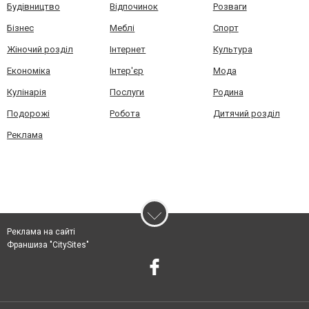
Будівництво
Відпочинок
Розваги
Бізнес
Меблі
Спорт
Жіночий розділ
Інтернет
Культура
Економіка
Інтер'єр
Мода
Кулінарія
Послуги
Родина
Подорожі
Робота
Дитячий розділ
Реклама
Реклама на сайті
Франшиза "CitySites"