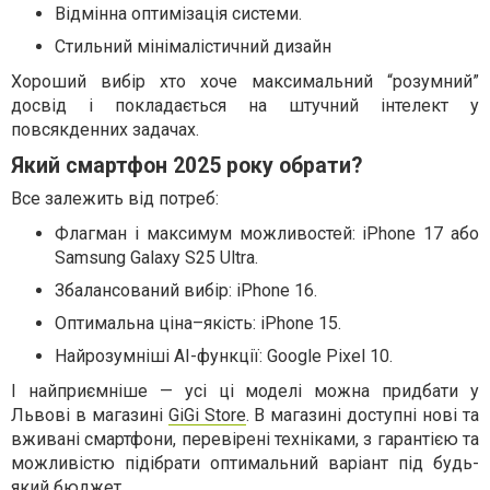
Відмінна оптимізація системи.
Стильний мінімалістичний дизайн
Хороший вибір хто хоче максимальний “розумний”
досвід і покладається на штучний інтелект у
повсякденних задачах.
Який смартфон 2025 року обрати?
Все залежить від потреб:
Флагман і максимум можливостей: iPhone 17 або
Samsung Galaxy S25 Ultra.
Збалансований вибір: iPhone 16.
Оптимальна ціна–якість: iPhone 15.
Найрозумніші AI-функції: Google Pixel 10.
І найприємніше — усі ці моделі можна придбати у
Львові в магазині
GiGi Store
. В магазині доступні нові та
вживані смартфони, перевірені техніками, з гарантією та
можливістю підібрати оптимальний варіант під будь-
який бюджет.