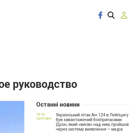
ое руководство
Останні новини
15:15,
Український літак Ан-124 в Лейпцигу
Сьогодні
був завантажений боєприпасами.
Дрон, який «висів» над ним, пройшов
через систему виявлення — медіа