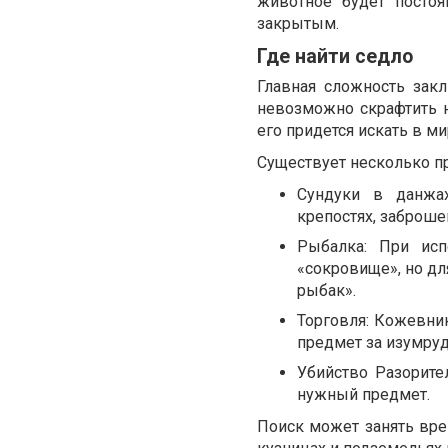
животное будет постоя
закрытым.
Где найти седло
Главная сложность закл
невозможно скрафтить н
его придется искать в ми
Существует несколько п
Сундуки в данжах
крепостях, заброше
Рыбалка: При ис
«сокровище», но д
рыбак».
Торговля: Кожевни
предмет за изумру
Убийство Разорите
нужный предмет.
Поиск может занять вре