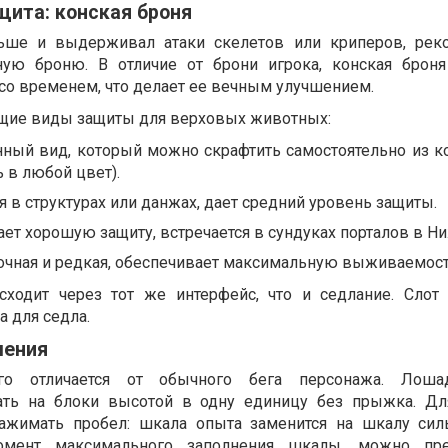
щита: конская броня
ьше и выдерживал атаки скелетов или криперов, реко
ную броню. В отличие от брони игрока, конская брон
 со временем, что делает ее вечным улучшением.
ющие виды защиты для верховых животных:
нный вид, который можно скрафтить самостоятельно из к
 в любой цвет).
я в структурах или данжах, дает средний уровень защиты.
ает хорошую защиту, встречается в сундуках порталов в Н
рочная и редкая, обеспечивает максимальную выживаемост
сходит через тот же интерфейс, что и седлание. Слот
а для седла.
ления
го отличается от обычного бега персонажа. Лош
ать на блоки высотой в одну единицу без прыжка. Д
ажимать пробел: шкала опыта заменится на шкалу сил
омент максимального заполнения шкалы, можно пре