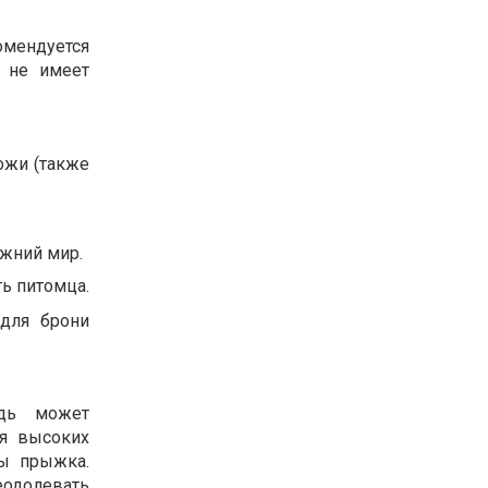
мендуется
я не имеет
ожи (также
ижний мир.
ь питомца.
 для брони
адь может
ля высоких
ы прыжка.
одолевать