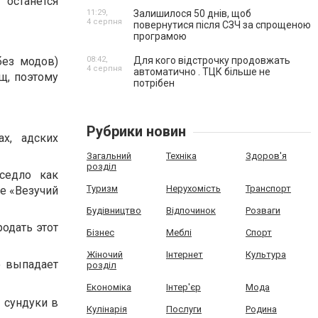
 останется
11:29,
Залишилося 50 днів, щоб
4 серпня
повернутися після СЗЧ за спрощеною
програмою
08:42,
Для кого відстрочку продовжать
без модов)
4 серпня
автоматично . ТЦК більше не
щ, поэтому
потрібен
Рубрики новин
х, адских
Загальний
Техніка
Здоров'я
розділ
седло как
Туризм
Нерухомість
Транспорт
е «Везучий
Будівництво
Відпочинок
Розваги
одать этот
Бізнес
Меблі
Спорт
Жіночий
Інтернет
Культура
о выпадает
розділ
Економіка
Інтер'єр
Мода
 сундуки в
Кулінарія
Послуги
Родина