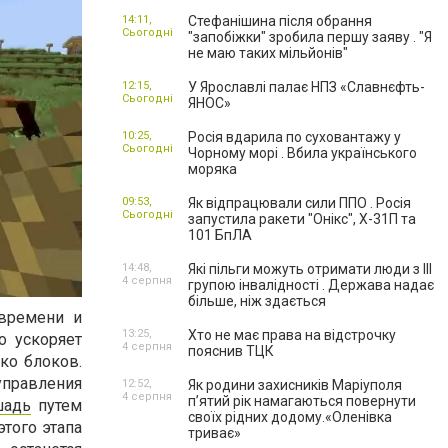
14:11,
Стефанішина після обрання
Сьогодні
"запобіжки" зробила першу заяву . "Я
не маю таких мільйонів"
12:15,
У Ярославлі палає НПЗ «Славнєфть-
Сьогодні
ЯНОС»
10:25,
Росія вдарила по суховантажу у
Сьогодні
Чорному морі . Вбила українського
моряка
09:53,
Як відпрацювали сили ППО . Росія
Сьогодні
запустила ракети "Онікс", Х-31П та
101 БпЛА
14:48,
Які пільги можуть отримати люди з III
4 серпня
групою інвалідності . Держава надає
більше, ніж здається
времени и
13:25,
Хто не має права на відстрочку
о ускоряет
4 серпня
пояснив ТЦК
ко блоков.
управления
12:52,
Як родини захисників Маріуполя
4 серпня
пʼятий рік намагаються повернути
шадь
путем
своїх рідних додому.«Оленівка
этого этапа
триває»