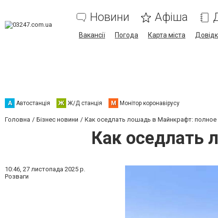
Новини
Афіша
Вакансії
Погода
Карта міста
Довід
А
Автостанція
Ж
Ж/Д станція
М
Монітор коронавірусу
Головна
Бізнес новини
Как оседлать лошадь в Майнкрафт: полное
Как оседлать 
10:46,
27 листопада 2025 р.
Розваги