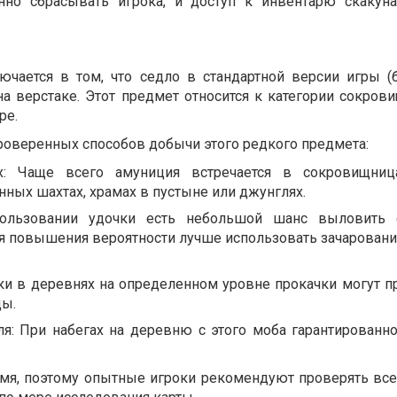
нно сбрасывать игрока, и доступ к инвентарю скакуна
ючается в том, что седло в стандартной версии игры (
а верстаке. Этот предмет относится к категории сокрови
ре.
роверенных способов добычи этого редкого предмета:
: Чаще всего амуниция встречается в сокровищница
нных шахтах, храмах в пустыне или джунглях.
пользовании удочки есть небольшой шанс выловить 
ля повышения вероятности лучше использовать зачаровани
ки в деревнях на определенном уровне прокачки могут пр
ды.
ля: При набегах на деревню с этого моба гарантированн
мя, поэтому опытные игроки рекомендуют проверять все