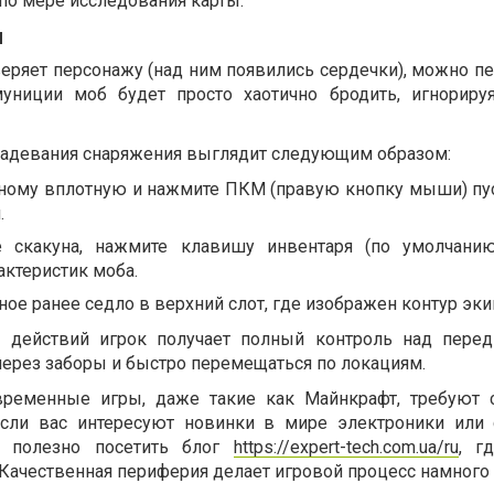
по мере исследования карты.
и
еряет персонажу (над ним появились сердечки), можно пе
муниции моб будет просто хаотично бродить, игнорир
надевания снаряжения выглядит следующим образом:
ному вплотную и нажмите ПКМ (правую кнопку мыши) пус
.
е скакуна, нажмите клавишу инвентаря (по умолчани
ктеристик моба.
ое ранее седло в верхний слот, где изображен контур эки
 действий игрок получает полный контроль над пере
через заборы и быстро перемещаться по локациям.
временные игры, даже такие как Майнкрафт, требуют 
Если вас интересуют новинки в мире электроники или
в, полезно посетить блог
https://expert-tech.com.ua/ru
, г
Качественная периферия делает игровой процесс намного 