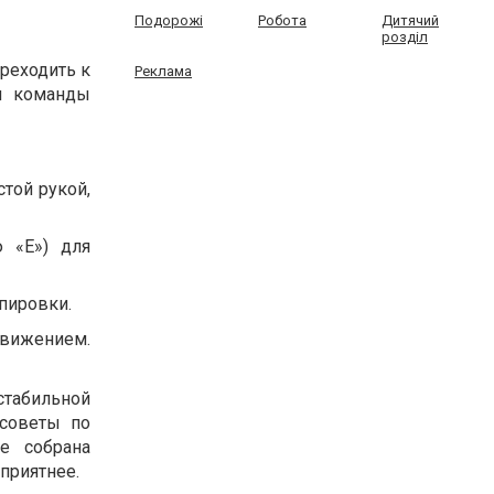
Подорожі
Робота
Дитячий
розділ
реходить к
Реклама
уя команды
той рукой,
ю «E») для
пировки.
движением.
стабильной
 советы по
де собрана
приятнее.