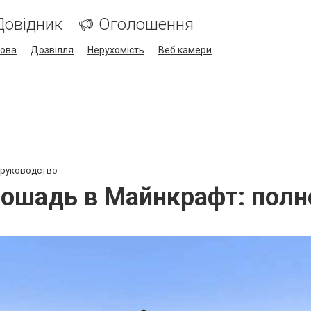
Довідник
Оголошення
кова
Дозвілля
Нерухомість
Веб камери
 руководство
лошадь в Майнкрафт: полн