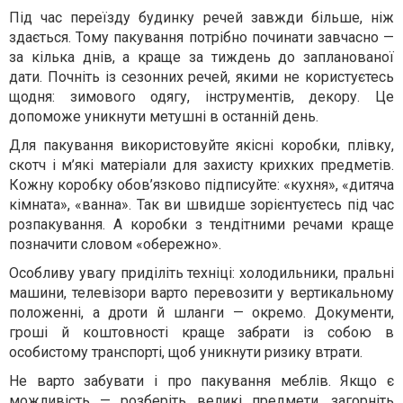
Під час переїзду будинку речей завжди більше, ніж
здається. Тому пакування потрібно починати завчасно —
за кілька днів, а краще за тиждень до запланованої
дати. Почніть із сезонних речей, якими не користуєтесь
щодня: зимового одягу, інструментів, декору. Це
допоможе уникнути метушні в останній день.
Для пакування використовуйте якісні коробки, плівку,
скотч і м’які матеріали для захисту крихких предметів.
Кожну коробку обов’язково підписуйте: «кухня», «дитяча
кімната», «ванна». Так ви швидше зорієнтуєтесь під час
розпакування. А коробки з тендітними речами краще
позначити словом «обережно».
Особливу увагу приділіть техніці: холодильники, пральні
машини, телевізори варто перевозити у вертикальному
положенні, а дроти й шланги — окремо. Документи,
гроші й коштовності краще забрати із собою в
особистому транспорті, щоб уникнути ризику втрати.
Не варто забувати і про пакування меблів. Якщо є
можливість — розберіть великі предмети, загорніть