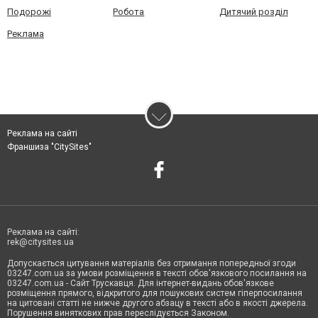
Подорожі
Робота
Дитячий розділ
Реклама
Реклама на сайті
Франшиза "CitySites"
Реклама на сайті:
rek@citysites.ua
Допускається цитування матеріалів без отримання попередньої згоди
03247.com.ua за умови розміщення в тексті обов'язкового посилання на
03247.com.ua - Сайт Трускавця. Для інтернет-видань обов'язкове
розміщення прямого, відкритого для пошукових систем гіперпосилання
на цитовані статті не нижче другого абзацу в тексті або в якості джерела.
Порушення виняткових прав переслідується Законом.