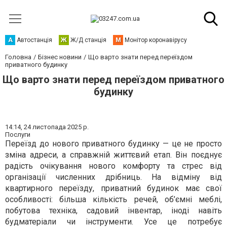
А
Автостанція
Ж
Ж/Д станція
М
Монітор коронавірусу
Головна
Бізнес новини
Що варто знати перед переїздом
приватного будинку
Що варто знати перед переїздом приватного
будинку
14:14,
24 листопада 2025 р.
Послуги
Переїзд до нового приватного будинку — це не просто
зміна адреси, а справжній життєвий етап. Він поєднує
радість очікування нового комфорту та стрес від
організації численних дрібниць. На відміну від
квартирного переїзду, приватний будинок має свої
особливості: більша кількість речей, об’ємні меблі,
побутова техніка, садовий інвентар, іноді навіть
будматеріали чи інструменти. Усе це потребує