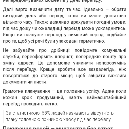
непередбачуваних моментів у день переїзду.
Далі варто визначити дату та час. Ідеально — обрати
вихідний день або період, коли ви маєте достатньо
вільного часу. Також важливо врахувати погодні умови:
під час дощу чи ожеледиці переїзд може ускладнитись.
Якщо ви плануєте переїзд у зимовий період, подбайте
про те, щоб усі речі були упаковані герметично.
Не забувайте про дрібниці: повідомте комунальні
служби, переоформіть інтернет, попередьте пошту про
зміну адреси. Це допоможе уникнути непорозумінь
після переїзду. Краще зробити все заздалегідь, ніж
повертатися до старого місця, щоб забрати важливі
документи чи листи.
Грамотне планування — це половина успіху. Адже коли
кожен крок продуманий, навіть наймасштабніший
переїзд проходить легко.
За статистикою, 68% людей називають відсутність
плану головною причиною хаосу під час переїзду.
Пакування речей — мистецтво без втрат