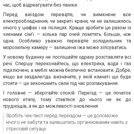
час, щоб відреагувати без паніки.
Перед виїздом перевірте, чи вимкнене все
електрообладнання, чи закриті крани, чи не залишилось
нічого у шафах і на полицях. Краще зробити це разом із
членами сім’ї — кілька пар очей помітять більше, ніж
одна. Особливо уважно перевірте холодильник та
морозильну камеру — залишена їжа може зіпсуватись.
У новому будинку не поспішайте одразу розставляти всі
речі. Спершу переконайтесь, що електрика, вода і газ
підключені, а меблі можна безпечно встановити. Добре,
якщо ви заздалегідь визначите, у якій кімнаті що буде
стояти — це зекономить сили під час розпакування.
І головне — зберігайте спокій. Переїзд — це початок
нового етапу, тому ставтеся до нього не як до
труднощів, а як до можливості оновлення.
Зробіть чек-лист перед переїздом — це допоможе
нічого не забути та залишатись організованим навіть у
стресовій ситуації.