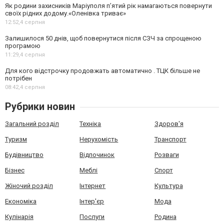
Як родини захисників Маріуполя пʼятий рік намагаються повернути
своїх рідних додому.«Оленівка триває»
12:52,
4 серпня
Залишилося 50 днів, щоб повернутися після СЗЧ за спрощеною
програмою
11:29,
4 серпня
Для кого відстрочку продовжать автоматично . ТЦК більше не
потрібен
08:42,
4 серпня
Рубрики новин
Загальний розділ
Техніка
Здоров'я
Туризм
Нерухомість
Транспорт
Будівництво
Відпочинок
Розваги
Бізнес
Меблі
Спорт
Жіночий розділ
Інтернет
Культура
Економіка
Інтер'єр
Мода
Кулінарія
Послуги
Родина