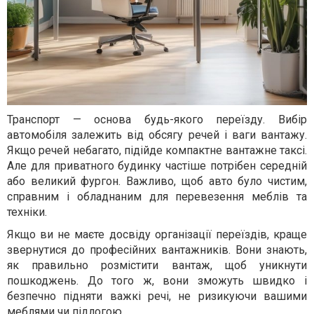
Транспорт — основа будь-якого переїзду. Вибір
автомобіля залежить від обсягу речей і ваги вантажу.
Якщо речей небагато, підійде компактне вантажне таксі.
Але для приватного будинку частіше потрібен середній
або великий фургон. Важливо, щоб авто було чистим,
справним і обладнаним для перевезення меблів та
техніки.
Якщо ви не маєте досвіду організації переїздів, краще
звернутися до професійних вантажників. Вони знають,
як правильно розмістити вантаж, щоб уникнути
пошкоджень. До того ж, вони зможуть швидко і
безпечно підняти важкі речі, не ризикуючи вашими
меблями чи підлогою.