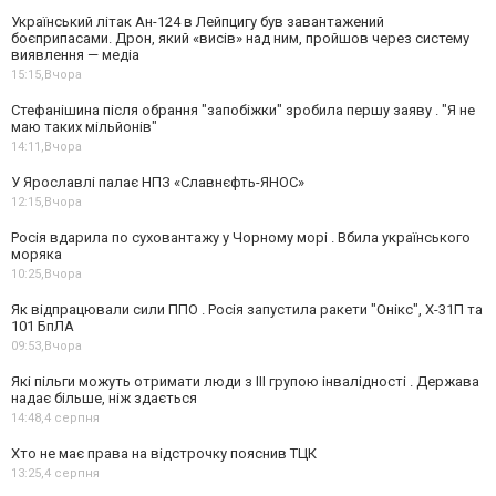
Український літак Ан-124 в Лейпцигу був завантажений
боєприпасами. Дрон, який «висів» над ним, пройшов через систему
виявлення — медіа
15:15,
Вчора
Стефанішина після обрання "запобіжки" зробила першу заяву . "Я не
маю таких мільйонів"
14:11,
Вчора
У Ярославлі палає НПЗ «Славнєфть-ЯНОС»
12:15,
Вчора
Росія вдарила по суховантажу у Чорному морі . Вбила українського
моряка
10:25,
Вчора
Як відпрацювали сили ППО . Росія запустила ракети "Онікс", Х-31П та
101 БпЛА
09:53,
Вчора
Які пільги можуть отримати люди з III групою інвалідності . Держава
надає більше, ніж здається
14:48,
4 серпня
Хто не має права на відстрочку пояснив ТЦК
13:25,
4 серпня