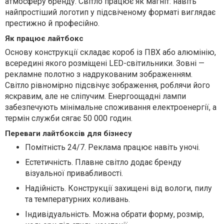
атмосферу бренду. Світло працює як магніт: навіть
найпростіший логотип у підсвіченому форматі виглядає
престижно й професійно.
Як працює лайтбокс
Основу конструкції складає короб із ПВХ або алюмінію,
всередині якого розміщені LED-світильники. Зовні —
рекламне полотно з надрукованим зображенням.
Світло рівномірно підсвічує зображення, роблячи його
яскравим, але не сліпучим. Енергоощадні лампи
забезпечують мінімальне споживання електроенергії, а
термін служби сягає 50 000 годин.
Переваги лайтбоксів для бізнесу
Помітність 24/7. Реклама працює навіть уночі.
Естетичність. Плавне світло додає бренду
візуальної привабливості.
Надійність. Конструкції захищені від вологи, пилу
та температурних коливань.
Індивідуальність. Можна обрати форму, розмір,