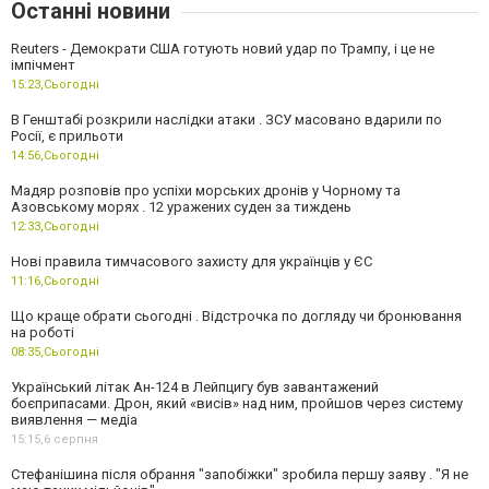
Останні новини
Reuters - Демократи США готують новий удар по Трампу, і це не
імпічмент
15:23,
Сьогодні
В Генштабі розкрили наслідки атаки . ЗСУ масовано вдарили по
Росії, є прильоти
14:56,
Сьогодні
Мадяр розповів про успіхи морських дронів у Чорному та
Азовському морях . 12 уражених суден за тиждень
12:33,
Сьогодні
Нові правила тимчасового захисту для українців у ЄС
11:16,
Сьогодні
Що краще обрати сьогодні . Відстрочка по догляду чи бронювання
на роботі
08:35,
Сьогодні
Український літак Ан-124 в Лейпцигу був завантажений
боєприпасами. Дрон, який «висів» над ним, пройшов через систему
виявлення — медіа
15:15,
6 серпня
Стефанішина після обрання "запобіжки" зробила першу заяву . "Я не