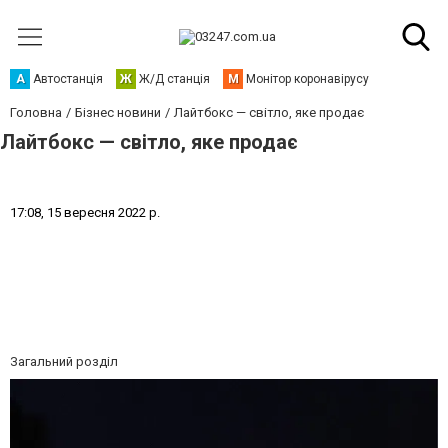
А
Автостанція
Ж
Ж/Д станція
М
Монітор коронавірусу
Головна
Бізнес новини
Лайтбокс — світло, яке продає
Лайтбокс — світло, яке продає
1
7
:
0
8
,
1
5
в
е
р
е
с
н
я
2
0
2
2
р
.
Загальний розділ