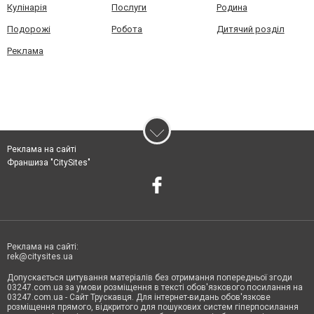
Кулінарія
Послуги
Родина
Подорожі
Робота
Дитячий розділ
Реклама
Реклама на сайті
Франшиза "CitySites"
Реклама на сайті:
rek@citysites.ua
Допускається цитування матеріалів без отримання попередньої згоди
03247.com.ua за умови розміщення в тексті обов'язкового посилання на
03247.com.ua - Сайт Трускавця. Для інтернет-видань обов'язкове
розміщення прямого, відкритого для пошукових систем гіперпосилання