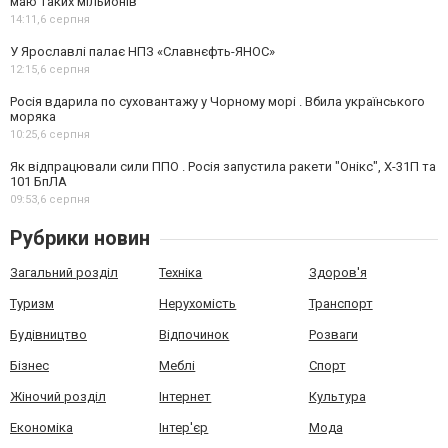
маю таких мільйонів"
14:11,
6 серпня
У Ярославлі палає НПЗ «Славнєфть-ЯНОС»
12:15,
6 серпня
Росія вдарила по суховантажу у Чорному морі . Вбила українського
моряка
10:25,
6 серпня
Як відпрацювали сили ППО . Росія запустила ракети "Онікс", Х-31П та
101 БпЛА
09:53,
6 серпня
Рубрики новин
Загальний розділ
Техніка
Здоров'я
Туризм
Нерухомість
Транспорт
Будівництво
Відпочинок
Розваги
Бізнес
Меблі
Спорт
Жіночий розділ
Інтернет
Культура
Економіка
Інтер'єр
Мода