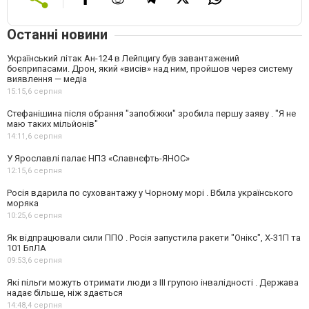
Останні новини
Український літак Ан-124 в Лейпцигу був завантажений
боєприпасами. Дрон, який «висів» над ним, пройшов через систему
виявлення — медіа
15:15,
6 серпня
Стефанішина після обрання "запобіжки" зробила першу заяву . "Я не
маю таких мільйонів"
14:11,
6 серпня
У Ярославлі палає НПЗ «Славнєфть-ЯНОС»
12:15,
6 серпня
Росія вдарила по суховантажу у Чорному морі . Вбила українського
моряка
10:25,
6 серпня
Як відпрацювали сили ППО . Росія запустила ракети "Онікс", Х-31П та
101 БпЛА
09:53,
6 серпня
Які пільги можуть отримати люди з III групою інвалідності . Держава
надає більше, ніж здається
14:48,
4 серпня