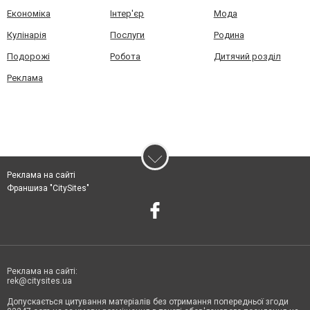
Економіка
Інтер'єр
Мода
Кулінарія
Послуги
Родина
Подорожі
Робота
Дитячий розділ
Реклама
Реклама на сайті
Франшиза "CitySites"
Реклама на сайті:
rek@citysites.ua
Допускається цитування матеріалів без отримання попередньої згоди