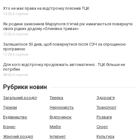
Хто не має права на відстрочку пояснив ТЦК
13:25,
4 серпня
Як родини захисників Маріуполя пʼятий рік намагаються повернути
своїх рідних додому.«Оленівка триває»
12:52,
4 серпня
Залишилося 50 днів, щоб повернутися після СЗЧ за спрощеною
програмою
11:29,
4 серпня
Для кого відстрочку продовжать автоматично . ТЦК більше не
потрібен
08:42,
4 серпня
Рубрики новин
Загальний розділ
Техніка
Здоров'я
Туризм
Нерухомість
Транспорт
Будівництво
Відпочинок
Розваги
Бізнес
Меблі
Спорт
Жіночий розділ
Інтернет
Культура