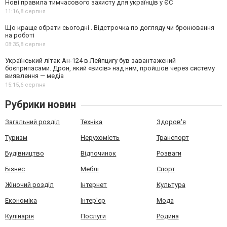
Нові правила тимчасового захисту для українців у ЄС
11:16,
8 серпня
Що краще обрати сьогодні . Відстрочка по догляду чи бронювання
на роботі
08:35,
8 серпня
Український літак Ан-124 в Лейпцигу був завантажений
боєприпасами. Дрон, який «висів» над ним, пройшов через систему
виявлення — медіа
15:15,
6 серпня
Рубрики новин
Загальний розділ
Техніка
Здоров'я
Туризм
Нерухомість
Транспорт
Будівництво
Відпочинок
Розваги
Бізнес
Меблі
Спорт
Жіночий розділ
Інтернет
Культура
Економіка
Інтер'єр
Мода
Кулінарія
Послуги
Родина