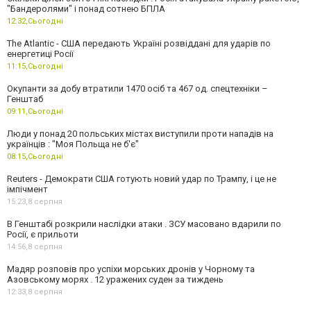
"Бандеролями" і понад сотнею БПЛА
12:32,
Сьогодні
The Atlantic - США передають Україні розвіддані для ударів по
енергетиці Росії
11:15,
Сьогодні
Окупанти за добу втратили 1470 осіб та 467 од. спецтехніки –
Генштаб
09:11,
Сьогодні
Люди у понад 20 польських містах виступили проти нападів на
українців : "Моя Польща не б'є"
08:15,
Сьогодні
Reuters - Демократи США готують новий удар по Трампу, і це не
імпічмент
15:23,
8 серпня
В Генштабі розкрили наслідки атаки . ЗСУ масовано вдарили по
Росії, є прильоти
14:56,
8 серпня
Мадяр розповів про успіхи морських дронів у Чорному та
Азовському морях . 12 уражених суден за тиждень
12:33,
8 серпня