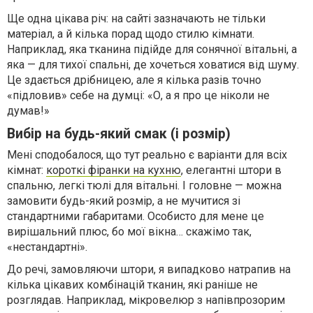
Ще одна цікава річ: на сайті зазначають не тільки
матеріал, а й кілька порад щодо стилю кімнати.
Наприклад, яка тканина підійде для сонячної вітальні, а
яка — для тихої спальні, де хочеться ховатися від шуму.
Це здається дрібницею, але я кілька разів точно
«підловив» себе на думці: «О, а я про це ніколи не
думав!»
Вибір на будь-який смак (і розмір)
Мені сподобалося, що тут реально є варіанти для всіх
кімнат:
короткі фіранки на кухню
, елегантні штори в
спальню, легкі тюлі для вітальні. І головне — можна
замовити будь-який розмір, а не мучитися зі
стандартними габаритами. Особисто для мене це
вирішальний плюс, бо мої вікна… скажімо так,
«нестандартні».
До речі, замовляючи штори, я випадково натрапив на
кілька цікавих комбінацій тканин, які раніше не
розглядав. Наприклад, мікровелюр з напівпрозорим