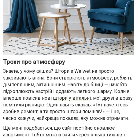
Трохи про атмосферу
Знаєте, у чому фішка? Штори з Welwet не просто
закривають вікна. Вони створюють атмосферу, роблять
дім теплішим, затишнішим. Навіть дрібниці — начебто
підхоплюють настрій і додають легкого шарму. Коли я
вперше повісив нові
штори у вітальні
, мої друзі відразу
помітили різницю. Один навіть сказав: «Тут наче хтось
зробив ремонт, а ти просто штори поміняв!» — і це,
чесно кажучи, найкраща похвала, яку можна отримати.
Ще мені подобається, що сайт постійно оновлює
асортимент. Тобто можна зайти через кілька тижнів і