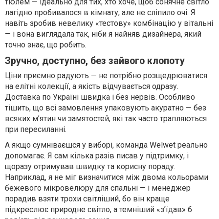
тюлем — ідеально для тих, хто хоче, щоб сонячне світло
лагідно пробивалося в кімнату, але не сліпило очі. Я
навіть зробив невелику «тестову» комбінацію у вітальні
— і вона виглядала так, ніби я найняв дизайнера, який
точно знає, що робить.
Зручно, доступно, без зайвого клопоту
Ціни приємно радують — не потрібно розщедрюватися
на елітні колекції, а якість відчувається одразу.
Доставка по Україні швидка і без нервів. Особливо
тішить, що всі замовлення упаковують акуратно — без
всяких м’ятин чи замятостей, які так часто трапляються
при пересиланні.
А якщо сумніваєшся у виборі, команда Welwet реально
допомагає. Я сам кілька разів писав у підтримку, і
щоразу отримував швидку та корисну пораду.
Наприклад, я не міг визначитися між двома кольорами
бежевого мікровелюру для спальні — і менеджер
порадив взяти трохи світліший, бо він краще
підкреслює природне світло, а темніший «з’їдав» б