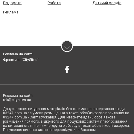
Подорожі
Робота
Дитячий розділ
Реклама
Реклама на сайті
Франшиза "CitySites"
Реклама на сайті:
rek@citysites.ua
Допускається цитування матеріалів без отримання попередньої згоди
03247.com.ua за умови розміщення в тексті обов'язкового посилання на
03247.com.ua - Сайт Трускавця. Для інтернет-видань обов'язкове
розміщення прямого, відкритого для пошукових систем гіперпосилання
на цитовані статті не нижче другого абзацу в тексті або в якості джерела.
Порушення виняткових прав переслідується Законом.