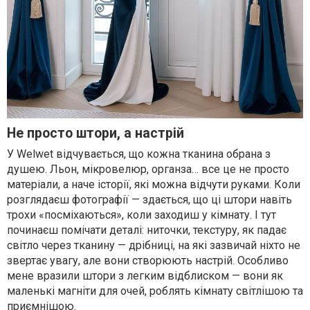
Не просто штори, а настрій
У Welwet відчувається, що кожна тканина обрана з
душею. Льон, мікровелюр, органза… все це не просто
матеріали, а наче історії, які можна відчути руками. Коли
розглядаєш фотографії — здається, що ці штори навіть
трохи «посміхаються», коли заходиш у кімнату. І тут
починаєш помічати деталі: ниточки, текстуру, як падає
світло через тканину — дрібниці, на які зазвичай ніхто не
звертає увагу, але вони створюють настрій. Особливо
мене вразили штори з легким відблиском — вони як
маленькі магніти для очей, роблять кімнату світлішою та
приємнішою.