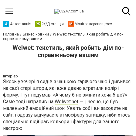
А
Автостанція
Ж
Ж/Д станція
М
Монітор коронавірусу
Головна
Бізнес новини
Welwet: текстиль, який робить дім по-
справжньому вашим
Welwet: текстиль, який робить дім по-
справжньому вашим
Інтер'єр
Якось увечері я сидів з чашкою гарячого чаю і дивився
на свої старі штори, які вже давно втратили колір і
форму. І тут подумав: «А чому б не змінити хоча б це?»
Саме тоді натрапив на
Welwet.net
— і, чесно, це був
маленький емоційний шок. Уявіть собі: ви заходите на
сайт, і одразу відчуваєте атмосферу затишку, ніби хтось
спеціально підібрав кольори і фактури для вашого
настрою.