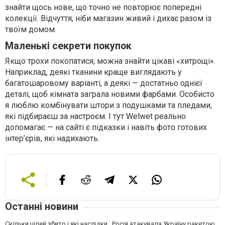
знайти щось нове, що точно не повторює попередні
колекції. Відчуття, ніби магазин живий і дихає разом із
твоїм домом.
Маленькі секрети покупок
Якщо трохи покопатися, можна знайти цікаві «хитрощі».
Наприклад, деякі тканини краще виглядають у
багатошаровому варіанті, а деякі — достатньо однієї
деталі, щоб кімната заграла новими фарбами. Особисто
я люблю комбінувати штори з подушками та пледами,
які підбираєш за настроєм. І тут Welwet реально
допомагає — на сайті є підказки і навіть фото готових
інтер’єрів, які надихають.
Останні новини
Скільки цілей збито і які наслідки . Росія атакувала Україну ракетою,