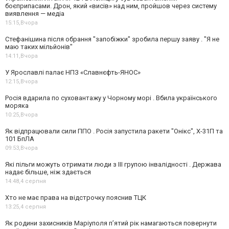
боєприпасами. Дрон, який «висів» над ним, пройшов через систему
виявлення — медіа
15:15,
Вчора
Стефанішина після обрання "запобіжки" зробила першу заяву . "Я не
маю таких мільйонів"
14:11,
Вчора
У Ярославлі палає НПЗ «Славнєфть-ЯНОС»
12:15,
Вчора
Росія вдарила по суховантажу у Чорному морі . Вбила українського
моряка
10:25,
Вчора
Як відпрацювали сили ППО . Росія запустила ракети "Онікс", Х-31П та
101 БпЛА
09:53,
Вчора
Які пільги можуть отримати люди з III групою інвалідності . Держава
надає більше, ніж здається
14:48,
4 серпня
Хто не має права на відстрочку пояснив ТЦК
13:25,
4 серпня
Як родини захисників Маріуполя пʼятий рік намагаються повернути