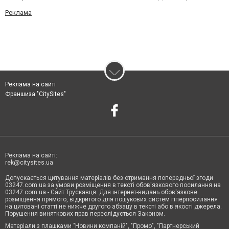
Реклама
Реклама на сайті
Франшиза "CitySites"
Реклама на сайті:
rek@citysites.ua
Допускається цитування матеріалів без отримання попередньої згоди
03247.com.ua за умови розміщення в тексті обов'язкового посилання на
03247.com.ua - Сайт Трускавця. Для інтернет-видань обов'язкове
розміщення прямого, відкритого для пошукових систем гіперпосилання
на цитовані статті не нижче другого абзацу в тексті або в якості джерела.
Порушення виняткових прав переслідується Законом.
Матеріали з плашками "Новини компаній", "Промо", "Партнерський