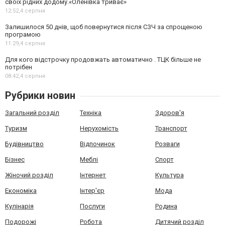
своїх рідних додому.«Оленівка триває»
12:52,
4 серпня
Залишилося 50 днів, щоб повернутися після СЗЧ за спрощеною
програмою
11:29,
4 серпня
Для кого відстрочку продовжать автоматично . ТЦК більше не
потрібен
08:42,
4 серпня
Рубрики новин
Загальний розділ
Техніка
Здоров'я
Туризм
Нерухомість
Транспорт
Будівництво
Відпочинок
Розваги
Бізнес
Меблі
Спорт
Жіночий розділ
Інтернет
Культура
Економіка
Інтер'єр
Мода
Кулінарія
Послуги
Родина
Подорожі
Робота
Дитячий розділ