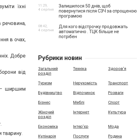
11:29,
Залишилося 50 днів, щоб
уміти їхні
4 серпня
повернутися після СЗЧ за спрощеною
програмою
 речовина,
08:42,
Для кого відстрочку продовжать
4 серпня
автоматично . ТЦК більше не
потрібен
ння в очах,
ніх. Добре
Рубрики новин
Загальний
Техніка
Здоров'я
борони від
розділ
Туризм
Нерухомість
Транспорт
й – ширшим
Будівництво
Відпочинок
Розваги
Бізнес
Меблі
Спорт
Жіночий
Інтернет
Культура
розділ
.
Економіка
Інтер'єр
Мода
и тварину.
Кулінарія
Послуги
Родина