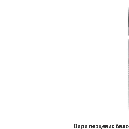
Види перцевих бало