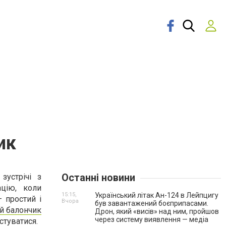
ик
Останні новини
зустрічі з
цію, коли
15:15,
Український літак Ан-124 в Лейпцигу
 простий і
Вчора
був завантажений боєприпасами.
й балончик
Дрон, який «висів» над ним, пройшов
через систему виявлення — медіа
стуватися.