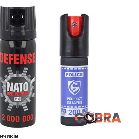
нчиків