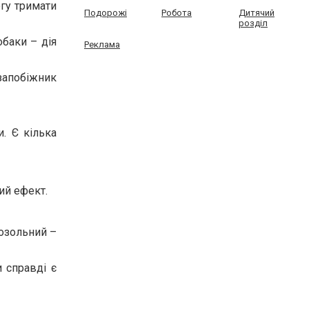
огу тримати
Подорожі
Робота
Дитячий
розділ
обаки – дія
Реклама
 запобіжник
. Є кілька
ий ефект.
розольний –
и справді є