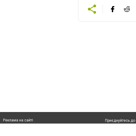
Реклама на сайті
Приєднуйтесь до 
Франшиза "CitySites"