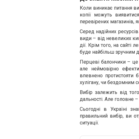
Коли виникає питання ви
копії можуть виявитис
перевірених магазинів, 
Серед надійних ресурсі
види – від невеликих к
дії. Крім того, на сайті
буде найбільш зручним дл
Перцеві балончики – це 
але неймовірно ефекти
впевнено протистояти б
хулігану, чи бездомним с
Вибір залежить від того
дальності. Але головне –
Сьогодні в Україні зн
правильний вибір, ви от
ситуації.