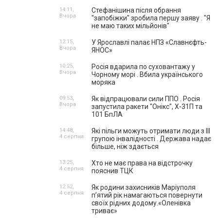
14:11,
Стефанішина після обрання
Вчора
"запобіжки" зробила першу заяву . "Я
не маю таких мільйонів"
12:15,
У Ярославлі палає НПЗ «Славнєфть-
Вчора
ЯНОС»
10:25,
Росія вдарила по суховантажу у
Вчора
Чорному морі . Вбила українського
моряка
09:53,
Як відпрацювали сили ППО . Росія
Вчора
запустила ракети "Онікс", Х-31П та
101 БпЛА
14:48,
Які пільги можуть отримати люди з III
4 серпня
групою інвалідності . Держава надає
більше, ніж здається
13:25,
Хто не має права на відстрочку
4 серпня
пояснив ТЦК
12:52,
Як родини захисників Маріуполя
4 серпня
пʼятий рік намагаються повернути
своїх рідних додому.«Оленівка
триває»