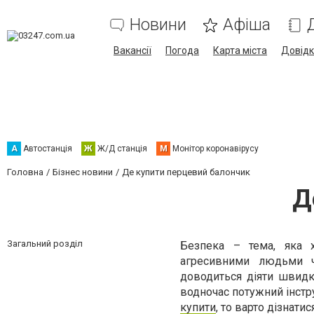
Новини
Афіша
Вакансії
Погода
Карта міста
Довід
А
Автостанція
Ж
Ж/Д станція
М
Монітор коронавірусу
Головна
Бізнес новини
Де купити перцевий балончик
Д
Загальний розділ
Безпека – тема, яка х
агресивними людьми ч
доводиться діяти швидк
водночас потужний інстр
купити
, то варто дізнати