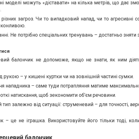
сні моделі можуть «діставати» на кілька метрів, що дає зм
.
різних загроз. Чи то випадковий напад, чи то агресивні с
еконливою.
анні. Не потрібно спеціальних тренувань – достатньо зняти
тися
вий балончик не допоможе, якщо не знати, як ним діяти
 рукою – у кишені куртки чи на зовнішній частині сумки.
чя нападника – саме туди потрапляння матиме максимальн
откі натискання, щоб зекономити об’єм речовини.
 тип залежно від ситуації: струменевий – для точності, ае
ик – це не іграшка. Використовуйте його тільки тоді, кол
перцевий балончик