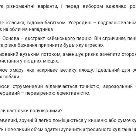
є різноманітні варіанти, і перед вибором важливо роз
Це класика, відома багатьом. Усередині – подразнювальна
є на обличчя нападника.
 Основа – екстракт кайєнського перцю. Він спричиняє печі
та різке бажання припинити будь-яку агресію.
мований вузьким потоком, зменшує ризик зачепити сторон
ристання у людних місцях.
рює хмару, яка накриває велику площу. Ідеальний для о
х собаки.
юси: струменевий відзначається точністю, аерозольни
 перцевий – перевіреною ефективністю.
ли настільки популярними?
евеликі, зручні й легко поміщаються у кишеню або сумочку
ть невеликий об’єм здатен зупинити агресивного хулігана ч