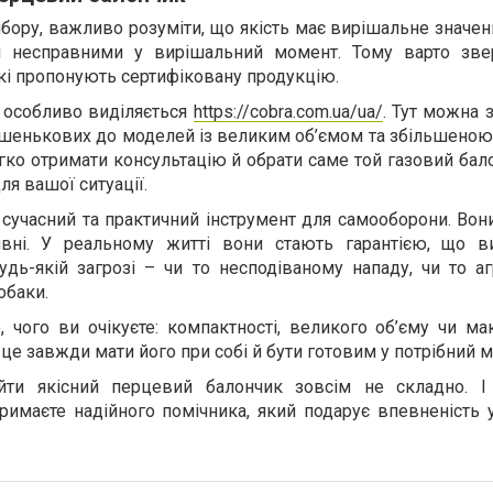
бору, важливо розуміти, що якість має вирішальне значе
я несправними у вирішальний момент. Тому варто зве
які пропонують сертифіковану продукцію.
в особливо виділяється
https://cobra.com.ua/ua/
. Тут можна з
ишенькових до моделей із великим об’ємом та збільшеною
 легко отримати консультацію й обрати саме той газовий бал
я вашої ситуації.
сучасний та практичний інструмент для самооборони. Вон
вні. У реальному житті вони стають гарантією, що 
удь-якій загрозі – чи то несподіваному нападу, чи то а
обаки.
, чого ви очікуєте: компактності, великого об’єму чи м
 це завжди мати його при собі й бути готовим у потрібний 
айти якісний перцевий балончик зовсім не складно. 
римаєте надійного помічника, який подарує впевненість 