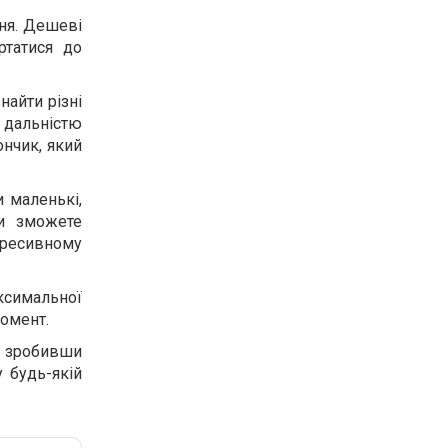
ння. Дешеві
ртатися до
найти різні
 дальністю
ончик, який
и маленькі,
ви зможете
гресивному
аксимальної
момент.
І зробивши
у будь-якій