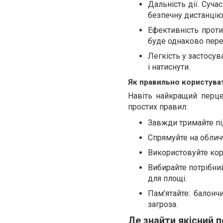
Дальність дії. Суча
безпечну дистанцію
Ефективність проти 
буде однаково пер
Легкість у застосув
і натиснути.
Як правильно користува
Навіть найкращий перце
простих правил:
Завжди тримайте під
Спрямуйте на облич
Використовуйте кор
Вибирайте потрібний
для площі.
Пам’ятайте: балонч
загроза.
Де знайти якісний 