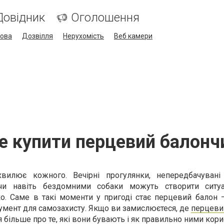
Довідник
Оголошення
кова
Дозвілля
Нерухомість
Веб камери
е купити перцевий балонч
вилює кожного. Вечірні прогулянки, непередбачувані 
и навіть бездомними собаки можуть створити ситуа
о. Саме в такі моменти у пригоді стає перцевий балон –
умент для самозахисту. Якщо ви замислюєтеся, де
перцеви
ся більше про те, які вони бувають і як правильно ними кори