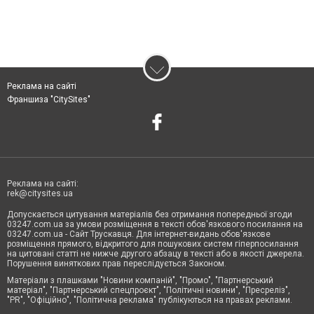
Реклама на сайті
Франшиза "CitySites"
Реклама на сайті:
rek@citysites.ua
Допускається цитування матеріалів без отримання попередньої згоди
03247.com.ua за умови розміщення в тексті обов'язкового посилання на
03247.com.ua - Сайт Трускавця. Для інтернет-видань обов'язкове
розміщення прямого, відкритого для пошукових систем гіперпосилання
на цитовані статті не нижче другого абзацу в тексті або в якості джерела.
Порушення виняткових прав переслідується Законом.
Матеріали з плашками "Новини компаній", "Промо", "Партнерський
матеріал", "Партнерський спецпроєкт", "Політичні новини", "Пресреліз",
"PR", "Офіційно", "Політична реклама" публікуються на правах реклами.