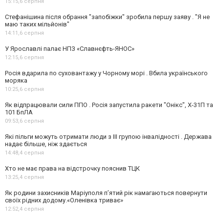
15:15,
6 серпня
Стефанішина після обрання "запобіжки" зробила першу заяву . "Я не
маю таких мільйонів"
14:11,
6 серпня
У Ярославлі палає НПЗ «Славнєфть-ЯНОС»
12:15,
6 серпня
Росія вдарила по суховантажу у Чорному морі . Вбила українського
моряка
10:25,
6 серпня
Як відпрацювали сили ППО . Росія запустила ракети "Онікс", Х-31П та
101 БпЛА
09:53,
6 серпня
Які пільги можуть отримати люди з III групою інвалідності . Держава
надає більше, ніж здається
14:48,
4 серпня
Хто не має права на відстрочку пояснив ТЦК
13:25,
4 серпня
Як родини захисників Маріуполя пʼятий рік намагаються повернути
своїх рідних додому.«Оленівка триває»
12:52,
4 серпня