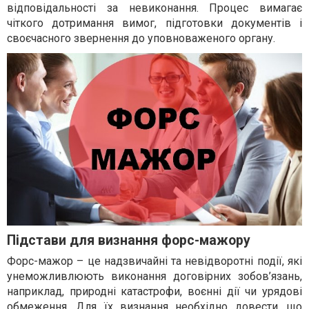
відповідальності за невиконання. Процес вимагає
чіткого дотримання вимог, підготовки документів і
своєчасного звернення до уповноваженого органу.
Підстави для визнання форс-мажору
Форс-мажор – це надзвичайні та невідворотні події, які
унеможливлюють виконання договірних зобов’язань,
наприклад, природні катастрофи, воєнні дії чи урядові
обмеження. Для їх визнання необхідно довести, що