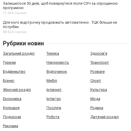
Залишилося 50 днів, щоб повернутися після СЗЧ за спрощеною
програмою
11:29,
4 серпня
Для кого відстрочку продовжать автоматично . ТЦК більше не
потрібен
08:42,
4 серпня
Рубрики новин
Загальний розділ
Техніка
Здоров'я
Туризм
Нерухомість
Транспорт
Будівництво
Відпочинок
Розваги
Бізнес
Меблі
Спорт
Жіночий розділ
Інтернет
Культура
Економіка
Інтер'єр
Мода
Кулінарія
Послуги
Родина
Подорожі
Робота
Дитячий розділ
Реклама