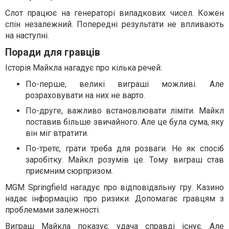
Слот працює на генераторі випадкових чисел. Кожен
спін незалежний. Попередні результати не впливають
на наступні.
Поради для гравців
Історія Майкла нагадує про кілька речей:
По-перше, великі виграші можливі. Але
розраховувати на них не варто.
По-друге, важливо встановлювати ліміти. Майкл
поставив більше звичайного. Але це була сума, яку
він міг втратити.
По-третє, грати треба для розваги. Не як спосіб
заробітку. Майкл розумів це. Тому виграш став
приємним сюрпризом.
MGM Springfield нагадує про відповідальну гру. Казино
надає інформацію про ризики. Допомагає гравцям з
проблемами залежності.
Виграш Майкла показує: удача справді існує. Але