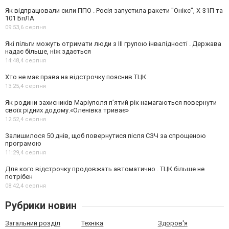
Як відпрацювали сили ППО . Росія запустила ракети "Онікс", Х-31П та
101 БпЛА
09:53,
6 серпня
Які пільги можуть отримати люди з III групою інвалідності . Держава
надає більше, ніж здається
14:48,
4 серпня
Хто не має права на відстрочку пояснив ТЦК
13:25,
4 серпня
Як родини захисників Маріуполя пʼятий рік намагаються повернути
своїх рідних додому.«Оленівка триває»
12:52,
4 серпня
Залишилося 50 днів, щоб повернутися після СЗЧ за спрощеною
програмою
11:29,
4 серпня
Для кого відстрочку продовжать автоматично . ТЦК більше не
потрібен
08:42,
4 серпня
Рубрики новин
Загальний розділ
Техніка
Здоров'я