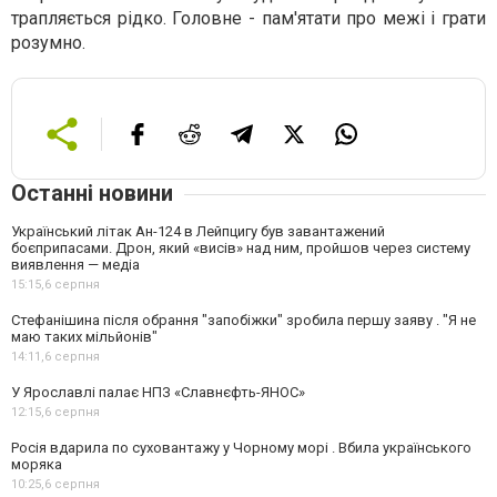
трапляється рідко. Головне - пам'ятати про межі і грати
розумно.
Останні новини
Український літак Ан-124 в Лейпцигу був завантажений
боєприпасами. Дрон, який «висів» над ним, пройшов через систему
виявлення — медіа
15:15,
6 серпня
Стефанішина після обрання "запобіжки" зробила першу заяву . "Я не
маю таких мільйонів"
14:11,
6 серпня
У Ярославлі палає НПЗ «Славнєфть-ЯНОС»
12:15,
6 серпня
Росія вдарила по суховантажу у Чорному морі . Вбила українського
моряка
10:25,
6 серпня