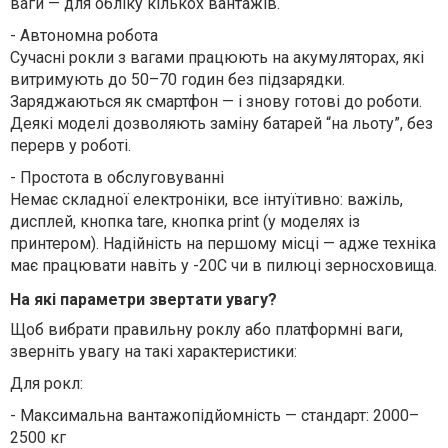
ваги — для обліку кількох вантажів.
-
Автономна робота
Сучасні рокли з вагами працюють на акумуляторах, які
витримують до 50–70 годин без підзарядки.
Заряджаються як смартфон — і знову готові до роботи.
Деякі моделі дозволяють заміну батарей “на льоту”, без
перерв у роботі.
-
Простота в обслуговуванні
Немає складної електроніки, все інтуїтивно: важіль,
дисплей, кнопка tare, кнопка print (у моделях із
принтером). Надійність на першому місці — адже техніка
має працювати навіть у -20C чи в пилюці зерносховища.
На які параметри звертати увагу?
Щоб вибрати правильну роклу або платформні ваги,
зверніть увагу на такі характеристики:
Для рокл:
-
Максимальна вантажопідйомність — стандарт: 2000–
2500 кг