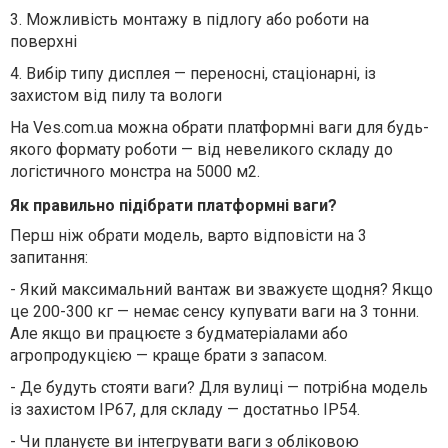
3.
Можливість монтажу в підлогу або роботи на
поверхні
4.
Вибір типу дисплея — переносні, стаціонарні, із
захистом від пилу та вологи
На Ves.com.ua можна обрати платформні ваги для будь-
якого формату роботи — від невеликого складу до
логістичного монстра на 5000 м2.
Як правильно підібрати платформні ваги?
Перш ніж обрати модель, варто відповісти на 3
запитання:
-
Який максимальний вантаж ви зважуєте щодня? Якщо
це 200-300 кг — немає сенсу купувати ваги на 3 тонни.
Але якщо ви працюєте з будматеріалами або
агропродукцією — краще брати з запасом.
-
Де будуть стояти ваги? Для вулиці — потрібна модель
із захистом IP67, для складу — достатньо IP54.
-
Чи плануєте ви інтегрувати ваги з обліковою