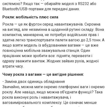
системою? Якщо так — обирайте моделі з RS232 або
Bluetooth/USB-портами для передачі даних.
Рокли: мобільність плюс сила
Рокла — це як фургон серед навантажувачів. Скромна
на вигляд, але незамінна в щоденній рутині складу. Вона
компактна, маневрена, не потребує водійських прав і
здатна легко транспортувати палети вагою до 2,5 тонн. А
якщо взяти модель із вбудованими вагами — це вже
повноцінна мобільна зважувальна станція. Один
працівник може зробити все: підняти, перевезти і
одразу зважити вантаж. Жодних зайвих рухів, жодної
втрати часу.
Чому рокла з вагами — це вигідне рішення:
-
Заміна двох одиниць обладнання
Звичайно, можна мати окремо платформні ваги і окремо
роклу. Але навіщо, якщо можна об’єднати функції? Така
рокла виконує роль і навантажувача, і
ваговимірювального комплексу. Це означає менше