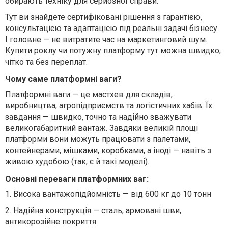
обирають техніку для серйозної справи.
Тут ви знайдете сертифіковані рішення з гарантією,
консультацією та адаптацією під реальні задачі бізнесу.
І головне — не витратите час на маркетинговий шум.
Купити роклу чи потужну платформу тут можна швидко,
чітко та без переплат.
Чому саме платформні ваги?
Платформні ваги — це мастхев для складів,
виробництва, агропідприємств та логістичних хабів. Їх
завдання — швидко, точно та надійно зважувати
великогабаритний вантаж. Завдяки великій площі
платформи вони можуть працювати з палетами,
контейнерами, мішками, коробками, а іноді — навіть з
живою худобою (так, є й такі моделі).
Основні переваги платформних ваг:
1.
Висока вантажопідйомність — від 600 кг до 10 тонн
2.
Надійна конструкція — сталь, армовані шви,
антикорозійне покриття