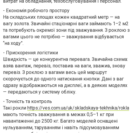
витрат на обладнання, техобслуговування і персонал.
-
Економія робочого простору
На складських площах кожен квадратний метр — на
вагу золота. Звичайні стаціонарні ваги займають 1–2 м2
та потребують окремої зони під зважування. З роклою з
вагами цього не потрібно — зважування відбувається
“на ходу”.
-
Прискорення логістики
Швидкість — це конкурентна перевага. Звичайна схема:
взяв вантаж, перевіз, поставив на ваги, зважив, знову
перевіз. З роклою з вагами весь цей маршрут
скорочується до одного натискання кнопки. Дані з ваг
одразу відображаються на дисплеї, а в деяких моделях
— передаються у систему обліку.
-
Точність та контроль
Такі рокли
https://ves.com.ua/uk/skladskaya-tekhnika/rokla
мають точність зважування в межах 0,5–1 кг при
навантаженні до 2500 кг. Багато моделей оснащені
нульуванням, таруванням і навіть підсумовуванням