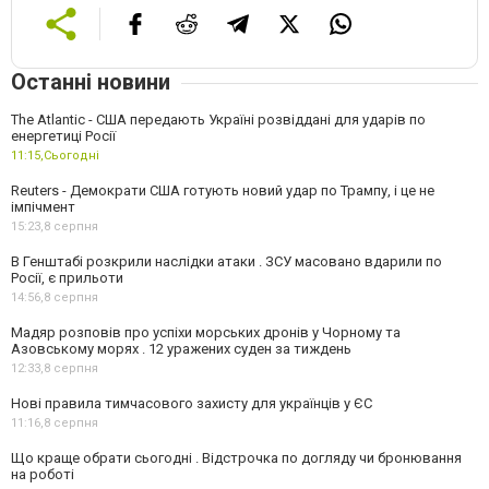
Останні новини
The Atlantic - США передають Україні розвіддані для ударів по
енергетиці Росії
11:15,
Сьогодні
Reuters - Демократи США готують новий удар по Трампу, і це не
імпічмент
15:23,
8 серпня
В Генштабі розкрили наслідки атаки . ЗСУ масовано вдарили по
Росії, є прильоти
14:56,
8 серпня
Мадяр розповів про успіхи морських дронів у Чорному та
Азовському морях . 12 уражених суден за тиждень
12:33,
8 серпня
Нові правила тимчасового захисту для українців у ЄС
11:16,
8 серпня
Що краще обрати сьогодні . Відстрочка по догляду чи бронювання
на роботі