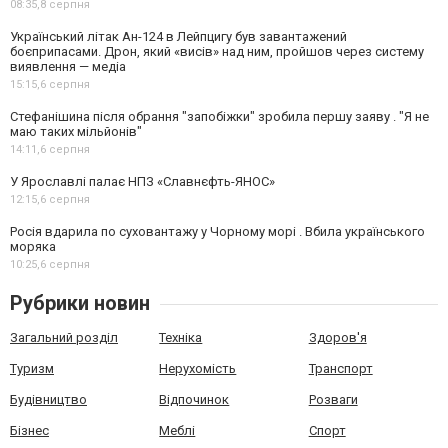
08:35,
8 серпня
Український літак Ан-124 в Лейпцигу був завантажений
боєприпасами. Дрон, який «висів» над ним, пройшов через систему
виявлення — медіа
15:15,
6 серпня
Стефанішина після обрання "запобіжки" зробила першу заяву . "Я не
маю таких мільйонів"
14:11,
6 серпня
У Ярославлі палає НПЗ «Славнєфть-ЯНОС»
12:15,
6 серпня
Росія вдарила по суховантажу у Чорному морі . Вбила українського
моряка
10:25,
6 серпня
Рубрики новин
Загальний розділ
Техніка
Здоров'я
Туризм
Нерухомість
Транспорт
Будівництво
Відпочинок
Розваги
Бізнес
Меблі
Спорт