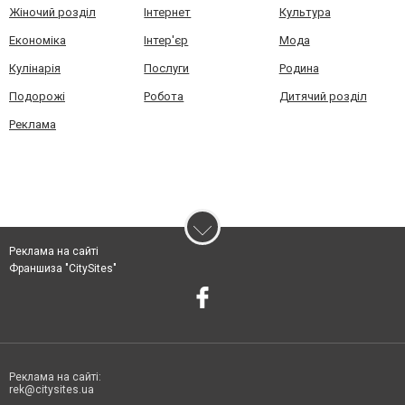
Жіночий розділ
Інтернет
Культура
Економіка
Інтер'єр
Мода
Кулінарія
Послуги
Родина
Подорожі
Робота
Дитячий розділ
Реклама
Реклама на сайті
Франшиза "CitySites"
Реклама на сайті:
rek@citysites.ua