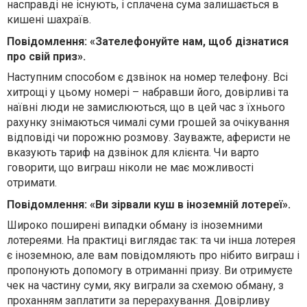
насправді не існують, і сплачена сума залишається в
кишені шахраїв.
Повідомлення: «Зателефонуйте нам, щоб дізнатися
про свій приз».
Наступним способом є дзвінок на номер телефону. Всі
хитрощі у цьому номері – набравши його, довірливі та
наївні люди не замислюються, що в цей час з їхнього
рахунку знімаються чималі суми грошей за очікування
відповіді чи порожню розмову. Зауважте, аферисти не
вказують тариф на дзвінок для клієнта. Чи варто
говорити, що виграш ніколи не має можливості
отримати.
Повідомлення: «Ви зірвали куш в іноземній лотереї».
Широко поширені випадки обману із іноземними
лотереями. На практиці виглядає так: та чи інша лотерея
є іноземною, але вам повідомляють про нібито виграш і
пропонують допомогу в отриманні призу. Ви отримуєте
чек на частину суми, яку виграли за схемою обману, з
проханням заплатити за перерахування. Довірливу