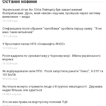
Останні новини
Український літак Ан-124 в Лейпцигу був завантажений
боєприпасами. Дрон, який «висів» над ним, пройшов через систему
виявлення — медіа
15:15,
Вчора
Стефанішина після обрання "запобіжки" зробила першу заяву . "Я не
маю таких мільйонів"
14:11,
Вчора
У Ярославлі палає НПЗ «Славнєфть-ЯНОС»
12:15,
Вчора
Росія вдарила по суховантажу у Чорному морі . Вбила українського
моряка
10:25,
Вчора
Як відпрацювали сили ППО . Росія запустила ракети "Онікс", Х-31П та
101 БпЛА
09:53,
Вчора
Які пільги можуть отримати люди з III групою інвалідності . Держава
надає більше, ніж здається
14:48,
4 серпня
Хто не має права на відстрочку пояснив ТЦК