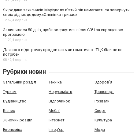
13:25,
4 серпня
Як родини захисників Маріуполя пʼятий рік намагаються повернути
своїх рідних додому.«Оленівка триває»
12:52,
4 серпня
Залишилося 50 днів, щоб повернутися після СЗЧ за спрощеною
програмою
11:29,
4 серпня
Для кого відстрочку продовжать автоматично . ТЦК більше не
потрібен
08:42,
4 серпня
Рубрики новин
Загальний розділ
Техніка
Здоров'я
Туризм
Нерухомість
Транспорт
Будівництво
Відпочинок
Розваги
Бізнес
Меблі
Спорт
Жіночий розділ
Інтернет
Культура
Економіка
Інтер'єр
Мода