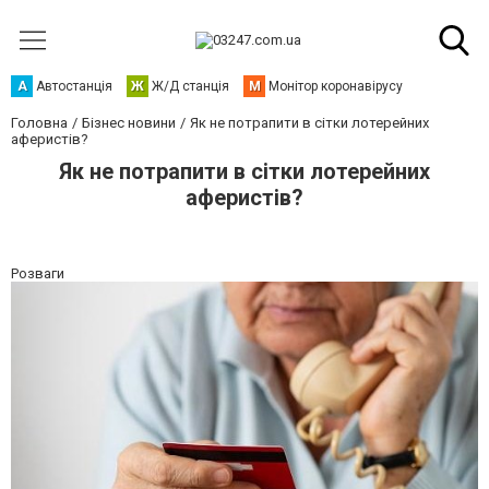
А
Автостанція
Ж
Ж/Д станція
М
Монітор коронавірусу
Головна
Бізнес новини
Як не потрапити в сітки лотерейних
аферистів?
Як не потрапити в сітки лотерейних
аферистів?
Розваги