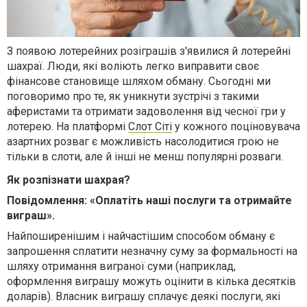
З появою лотерейних розіграшів з'явилися й лотерейні
шахраї. Люди, які воліють легко виправити своє
фінансове становище шляхом обману. Сьогодні ми
поговоримо про те, як уникнути зустрічі з такими
аферистами та отримати задоволення від чесної гри у
лотерею. На платформі
Слот Сіті
у кожного поціновувача
азартних розваг є можливість насолодитися грою не
тільки в слоти, але й інші не менш популярні розваги.
Як розпізнати шахрая?
Повідомлення: «Оплатіть наші послуги та отримайте
виграш».
Найпоширенішим і найчастішим способом обману є
запрошення сплатити незначну суму за формальності на
шляху отримання виграної суми (наприклад,
оформлення виграшу можуть оцінити в кілька десятків
доларів). Власник виграшу сплачує деякі послуги, які