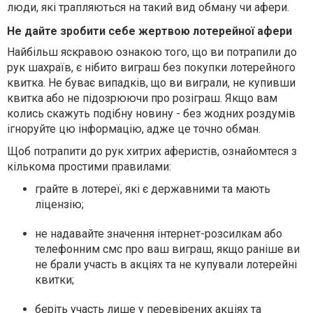
люди, які трапляються на такий вид обману чи афери.
Не дайте зробити себе жертвою лотерейної афери
Найбільш яскравою ознакою того, що ви потрапили до
рук шахраїв, є нібито виграш без покупки лотерейного
квитка. Не буває випадків, що ви виграли, не купивши
квитка або не підозрюючи про розіграш. Якщо вам
колись скажуть подібну новину - без жодних роздумів
ігноруйте цю інформацію, адже це точно обман.
Щоб потрапити до рук хитрих аферистів, ознайомтеся з
кількома простими правилами:
грайте в лотереї, які є державними та мають
ліцензію;
не надавайте значення інтернет-розсилкам або
телефонним смс про ваш виграш, якщо раніше ви
не брали участь в акціях та не купували лотерейні
квитки;
беріть участь лише у перевірених акціях та