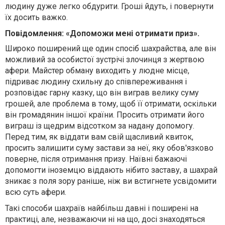
людину дуже легко обдурити. Гроші йдуть, і повернути
їх досить важко.
Повідомлення: «Допоможи мені отримати приз».
Широко поширений ще один спосіб шахрайства, але він
можливий за особистої зустрічі злочинця з жертвою
афери. Майстер обману виходить у людне місце,
підриває людину схильну до співпереживання і
розповідає гарну казку, що він виграв велику суму
грошей, але проблема в тому, щоб її отримати, оскільки
він громадянин іншої країни. Просить отримати його
виграш із щедрим відсотком за надану допомогу.
Перед тим, як віддати вам свій щасливий квиток,
просить залишити суму застави за неї, яку обов'язково
поверне, після отримання призу. Наївні бажаючі
допомогти іноземцю віддають нібито заставу, а шахрай
зникає з поля зору раніше, ніж ви встигнете усвідомити
всю суть афери.
Такі способи шахраїв найбільш давні і поширені на
практиці, але, незважаючи ні на що, досі знаходяться