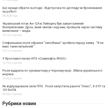
11:16,
Вчора
Що краще обрати сьогодні . Відстрочка по догляду чи бронювання
на роботі
08:35,
Вчора
Український літак Ан-124 в Лейпцигу був завантажений
боєприпасами. Дрон, який «висів» над ним, пройшов через систему
виявлення — медіа
15:15,
6 серпня
Стефанішина після обрання "запобіжки" зробила першу заяву . "Я не
маю таких мільйонів"
14:11,
6 серпня
У Ярославлі палає НПЗ «Славнєфть-ЯНОС»
12:15,
6 серпня
Росія вдарила по суховантажу у Чорному морі . Вбила українського
моряка
10:25,
6 серпня
Як відпрацювали сили ППО . Росія запустила ракети "Онікс", Х-31П та
101 БпЛА
09:53,
6 серпня
Рубрики новин