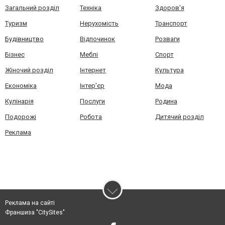
Загальний розділ
Техніка
Здоров'я
Туризм
Нерухомість
Транспорт
Будівництво
Відпочинок
Розваги
Бізнес
Меблі
Спорт
Жіночий розділ
Інтернет
Культура
Економіка
Інтер'єр
Мода
Кулінарія
Послуги
Родина
Подорожі
Робота
Дитячий розділ
Реклама
Реклама на сайті
Франшиза "CitySites"