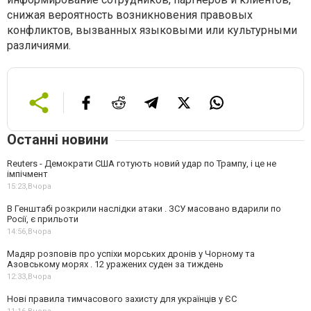
снижая вероятность возникновения правовых
конфликтов, вызванных языковыми или культурными
различиями.
Останні новини
Reuters - Демократи США готують новий удар по Трампу, і це не
імпічмент
15:23,
Вчора
В Генштабі розкрили наслідки атаки . ЗСУ масовано вдарили по
Росії, є прильоти
14:56,
Вчора
Мадяр розповів про успіхи морських дронів у Чорному та
Азовському морях . 12 уражених суден за тиждень
12:33,
Вчора
Нові правила тимчасового захисту для українців у ЄС