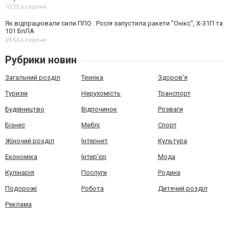
10:25,
6 серпня
Як відпрацювали сили ППО . Росія запустила ракети "Онікс", Х-31П та
101 БпЛА
09:53,
6 серпня
Рубрики новин
Загальний розділ
Техніка
Здоров'я
Туризм
Нерухомість
Транспорт
Будівництво
Відпочинок
Розваги
Бізнес
Меблі
Спорт
Жіночий розділ
Інтернет
Культура
Економіка
Інтер'єр
Мода
Кулінарія
Послуги
Родина
Подорожі
Робота
Дитячий розділ
Реклама