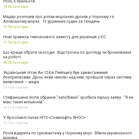
Росії, є прильоти
14:56,
Сьогодні
Мадяр розповів про успіхи морських дронів у Чорному та
Азовському морях . 12 уражених суден за тиждень
12:33,
Сьогодні
Нові правила тимчасового захисту для українців у ЄС
11:16,
Сьогодні
Що краще обрати сьогодні . Відстрочка по догляду чи бронювання
на роботі
08:35,
Сьогодні
Український літак Ан-124 в Лейпцигу був завантажений
боєприпасами. Дрон, який «висів» над ним, пройшов через систему
виявлення — медіа
15:15,
6 серпня
Стефанішина після обрання "запобіжки" зробила першу заяву . "Я не
маю таких мільйонів"
14:11,
6 серпня
У Ярославлі палає НПЗ «Славнєфть-ЯНОС»
12:15,
6 серпня
Росія вдарила по суховантажу у Чорному морі . Вбила українського
моряка