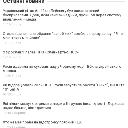
Останні новини
Український літак Ан-124 в Лейпцигу був завантажений
боєприпасами. Дрон, який «висів» над ним, пройшов через систему
виявлення — медіа
15:15,
Вчора
Стефанішина після обрання "запобіжки" зробила першу заяву . "Я не
маю таких мільйонів"
14:11,
Вчора
У Ярославлі палає НПЗ «Славнєфть-ЯНОС»
12:15,
Вчора
Росія вдарила по суховантажу у Чорному морі . Вбила українського
моряка
10:25,
Вчора
Як відпрацювали сили ППО . Росія запустила ракети "Онікс", Х-31П та
101 БпЛА
09:53,
Вчора
Які пільги можуть отримати люди з III групою інвалідності . Держава
надає більше, ніж здається
14:48,
4 серпня
Хто не має права на відстрочку пояснив ТЦК
13:25,
4 серпня