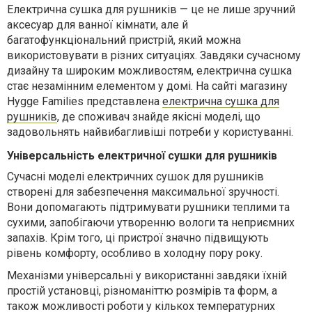
Електрична сушка для рушників — це не лише зручний
аксесуар для ванної кімнати, але й
багатофункціональний пристрій, який можна
використовувати в різних ситуаціях. Завдяки сучасному
дизайну та широким можливостям, електрична сушка
стає незамінним елементом у домі. На сайті магазину
Hygge Families представлена
електрична сушка для
рушників
, де споживач знайде якісні моделі, що
задовольнять найвибагливіші потреби у користуванні.
Універсальність електричної сушки для рушників
Сучасні моделі електричних сушок для рушників
створені для забезпечення максимальної зручності.
Вони допомагають підтримувати рушники теплими та
сухими, запобігаючи утворенню вологи та неприємних
запахів. Крім того, ці пристрої значно підвищують
рівень комфорту, особливо в холодну пору року.
Механізми універсальні у використанні завдяки їхній
простій установці, різноманіттю розмірів та форм, а
також можливості роботи у кількох температурних