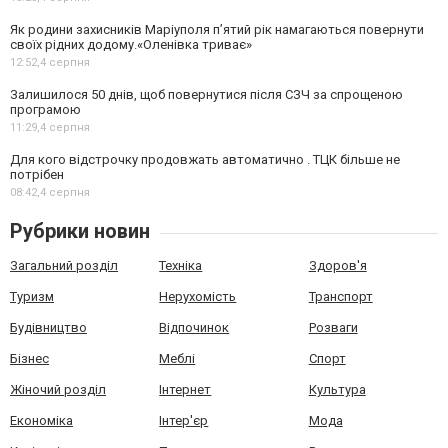
Як родини захисників Маріуполя пʼятий рік намагаються повернути
своїх рідних додому.«Оленівка триває»
12:52,
4 серпня
Залишилося 50 днів, щоб повернутися після СЗЧ за спрощеною
програмою
11:29,
4 серпня
Для кого відстрочку продовжать автоматично . ТЦК більше не
потрібен
08:42,
4 серпня
Рубрики новин
Загальний розділ
Техніка
Здоров'я
Туризм
Нерухомість
Транспорт
Будівництво
Відпочинок
Розваги
Бізнес
Меблі
Спорт
Жіночий розділ
Інтернет
Культура
Економіка
Інтер'єр
Мода