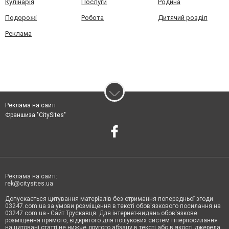
Кулінарія
Послуги
Родина
Подорожі
Робота
Дитячий розділ
Реклама
Реклама на сайті
Франшиза "CitySites"
Реклама на сайті:
rek@citysites.ua
Допускається цитування матеріалів без отримання попередньої згоди
03247.com.ua за умови розміщення в тексті обов'язкового посилання на
03247.com.ua - Сайт Трускавця. Для інтернет-видань обов'язкове
розміщення прямого, відкритого для пошукових систем гіперпосилання
на цитовані статті не нижче другого абзацу в тексті або в якості джерела.