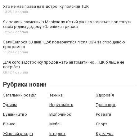
Хто не має права на відстрочку пояснив ТЦК
13:25,
4 серпня
Як родини захисників Маріуполя пʼятий рік намагаються повернути
своїх рідних додому.«Оленівка триває»
12:52,
4 серпня
Залишилося 50 днів, щоб повернутися після СЗЧ за спрощеною
програмою
11:29,
4 серпня
Для кого відстрочку продовжать автоматично . ТЦК більше не
потрібен
08:42,
4 серпня
Рубрики новин
Загальний розділ
Техніка
Здоров'я
Туризм
Нерухомість
Транспорт
Будівництво
Відпочинок
Розваги
Бізнес
Меблі
Спорт
Жіночий розділ
Інтернет
Культура