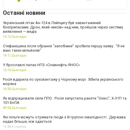
Останні новини
Український літак Ан-124 в Лейпцигу був завантажений
боєприпасами. Дрон, який «висів» над ним, пройшов через систему
виявлення — медіа
15:15,
Сьогодні
Стефанішина після обрання "запобіжки" зробила першу заяву . "Я не
маю таких мільйонів"
14:11,
Сьогодні
У Ярославлі палає НПЗ «Славнєфть-ЯНОС»
12:15,
Сьогодні
Росія вдарила по суховантажу у Чорному морі . Вбила українського
моряка
10:25,
Сьогодні
Як відпрацювали сили ППО . Росія запустила ракети "Онікс", Х-31П та
101 БпЛА
09:53,
Сьогодні
Які пільги можуть отримати люди з III групою інвалідності . Держава
надає більше, ніж здається
14:48,
4 серпня