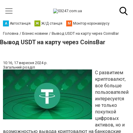
А
Автостанція
Ж
Ж/Д станція
М
Монітор коронавірусу
Головна
Бізнес новини
Вывод USDT на карту через CoinsBar
Вывод USDT на карту через CoinsBar
10:16,
17 вересня 2024 р.
Загальний розділ
С развитием
криптовалют,
все больше
пользователей
интересуется
не только
покупкой
цифровых
активов, но и
возможностью вывода криптовалют на банковские