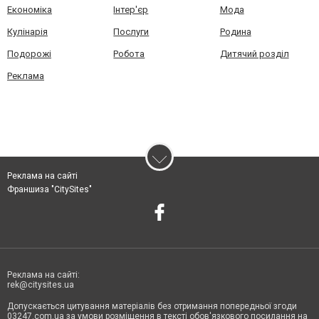
Економіка
Інтер'єр
Мода
Кулінарія
Послуги
Родина
Подорожі
Робота
Дитячий розділ
Реклама
Реклама на сайті
Франшиза "CitySites"
Реклама на сайті:
rek@citysites.ua
Допускається цитування матеріалів без отримання попередньої згоди
03247.com.ua за умови розміщення в тексті обов'язкового посилання на