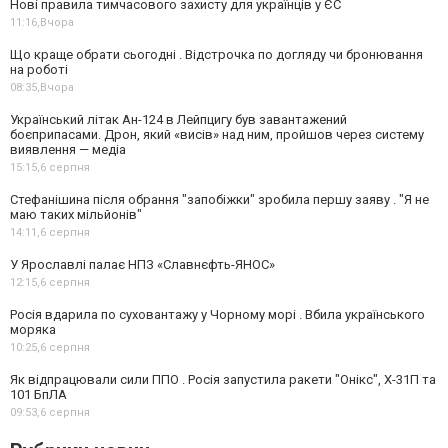
Нові правила тимчасового захисту для українців у ЄС
11:16,
Вчора
Що краще обрати сьогодні . Відстрочка по догляду чи бронювання
на роботі
08:35,
Вчора
Український літак Ан-124 в Лейпцигу був завантажений
боєприпасами. Дрон, який «висів» над ним, пройшов через систему
виявлення — медіа
15:15,
6 серпня
Стефанішина після обрання "запобіжки" зробила першу заяву . "Я не
маю таких мільйонів"
14:11,
6 серпня
У Ярославлі палає НПЗ «Славнєфть-ЯНОС»
12:15,
6 серпня
Росія вдарила по суховантажу у Чорному морі . Вбила українського
моряка
10:25,
6 серпня
Як відпрацювали сили ППО . Росія запустила ракети "Онікс", Х-31П та
101 БпЛА
09:53,
6 серпня