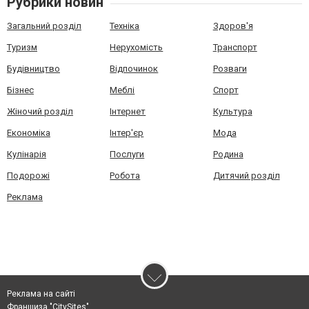
Рубрики новин
Загальний розділ
Техніка
Здоров'я
Туризм
Нерухомість
Транспорт
Будівництво
Відпочинок
Розваги
Бізнес
Меблі
Спорт
Жіночий розділ
Інтернет
Культура
Економіка
Інтер'єр
Мода
Кулінарія
Послуги
Родина
Подорожі
Робота
Дитячий розділ
Реклама
Реклама на сайті
Франшиза "CitySites"