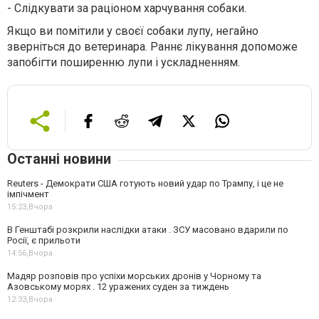
-
Слідкувати за раціоном харчування собаки.
Якщо ви помітили у своєї собаки лупу, негайно
зверніться до ветеринара. Раннє лікування допоможе
запобігти поширенню лупи і ускладненням.
Останні новини
Reuters - Демократи США готують новий удар по Трампу, і це не
імпічмент
15:23,
Вчора
В Генштабі розкрили наслідки атаки . ЗСУ масовано вдарили по
Росії, є прильоти
14:56,
Вчора
Мадяр розповів про успіхи морських дронів у Чорному та
Азовському морях . 12 уражених суден за тиждень
12:33,
Вчора