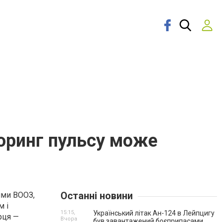
торинг пульсу може
Останні новини
ими ВООЗ,
м і
15:15,
Український літак Ан-124 в Лейпцигу
рця —
Вчора
був завантажений боєприпасами.