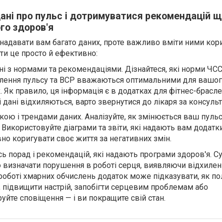
дані про пульс і дотримуватися рекомендацій 
го здоров'я
надавати вам багато даних, проте важливо вміти ними кори
ти це просто й ефективно:
і з нормами та рекомендаціями. Дізнайтеся, які норми ЧСС
влення пульсу та ВСР вважаються оптимальними для вашого
их. Як правило, ця інформація є в додатках для фітнес-брасл
 дані відхиляються, варто звернутися до лікаря за консуль
ікою і трендами даних. Аналізуйте, як змінюється ваш пуль
. Використовуйте діаграми та звіти, які надають вам додатк
о коригувати своє життя за негативних змін.
ь порад і рекомендацій, які надають програми здоров'я. Су
о визначати порушення в роботі серця, виявляючи відхилен
 роботі хмарних обчислень додаток може підказувати, як п
, підвищити настрій, запобігти серцевим проблемам або
руйте сповіщення — і ви покращите свій стан.