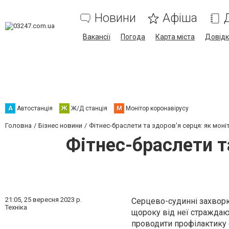
Новини
Афіша
Вакансії
Погода
Карта міста
Довід
А
Автостанція
Ж
Ж/Д станція
М
Монітор коронавірусу
Головна
Бізнес новини
Фітнес-браслети та здоров'я серця: як мон
Фітнес-браслети т
21:05,
25 вересня 2023 р.
Серцево-судинні захвор
Техніка
щороку від неї страждаю
проводити профілактику 