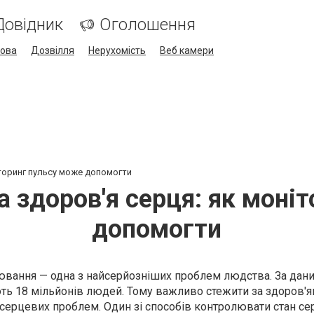
Довідник
Оголошення
кова
Дозвілля
Нерухомість
Веб камери
іторинг пульсу може допомогти
а здоров'я серця: як моні
допомогти
ювання — одна з найсерйозніших проблем людства. За дан
ть 18 мільйонів людей. Тому важливо стежити за здоров'я
серцевих проблем. Один зі способів контролювати стан се