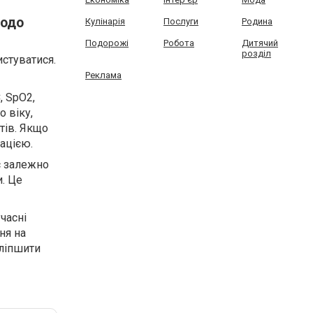
щодо
Кулінарія
Послуги
Родина
Подорожі
Робота
Дитячий
розділ
стуватися.
Реклама
, SpO2,
 віку,
етів. Якщо
тацією.
с залежно
и. Це
часні
ня на
оліпшити