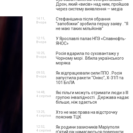
Дрон, який «висів» над ним, пройшов
через систему виявлення — медіа
14:11,
Стефанішина після обрання
Вчора
"запобіжки" зробила першу заяву . "Я
не маю таких мільйонів"
12:15,
У Ярославлі палає НПЗ «Славнєфть-
Вчора
ЯНОС»
10:25,
Росія вдарила по суховантажу у
Вчора
Чорному морі . Вбила українського
моряка
09:53,
Як відпрацювали сили ППО . Росія
Вчора
запустила ракети "Онікс", Х-31П та
101 БпЛА
14:48,
Які пільги можуть отримати люди з III
4 серпня
групою інвалідності . Держава надає
більше, ніж здається
13:25,
Хто не має права на відстрочку
4 серпня
пояснив ТЦК
12:52,
Як родини захисників Маріуполя
4 серпня
пʼятий рік намагаються повернути