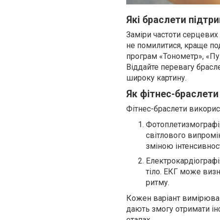
Які браслети підтр
Заміри частоти серцевих
не помилитися, краще п
програм «Тонометр», «Пу
Віддайте перевагу брасл
широку картину.
Як фітнес-браслети
Фітнес-браслети використ
Фотоплетизмографія
світлового випромі
зміною інтенсивност
Електрокардіографі
тіло. ЕКГ може визн
ритму.
Кожен варіант вимірюван
дають змогу отримати ін
етапах.