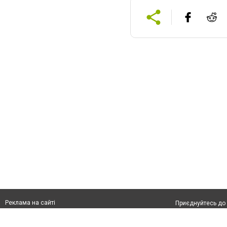
Реклама на сайті
Приєднуйтесь до 
Франшиза "CitySites"