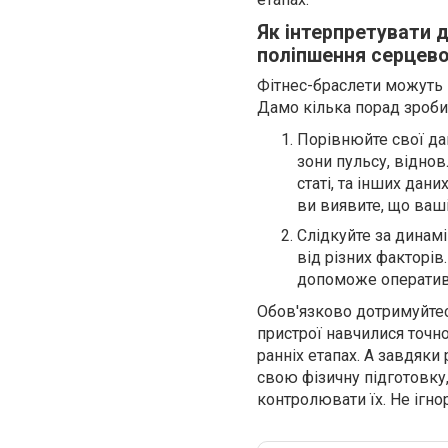
Як інтерпретувати 
поліпшення серцево
Фітнес-браслети можуть 
Дамо кілька порад зроби
Порівнюйте свої дан
зони пульсу, відно
статі, та інших дан
ви виявите, що ваші
Слідкуйте за динам
від різних факторів
допоможе оперативн
Обов'язково дотримуйтес
пристрої навчилися точн
ранніх етапах. А завдяки
свою фізичну підготовку
контролювати їх. Не ігно