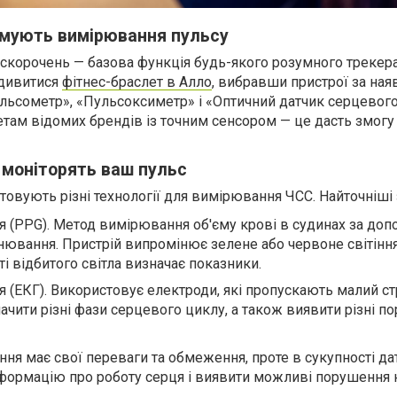
имують вимірювання пульсу
 скорочень — базова функція будь-якого розумного трекер
одивитися
фітнес-браслет в Алло
, вибравши пристрої за ная
льсометр», «Пульсоксиметр» і «Оптичний датчик серцевого
етам відомих брендів із точним сенсором — це дасть змогу
 моніторять ваш пульс
овують різні технології для вимірювання ЧСС. Найточніші 
 (PPG). Метод вимірювання об'єму крові в судинах за до
нювання. Пристрій випромінює зелене або червоне світіння 
і відбитого світла визначає показники.
я (ЕКГ). Використовує електроди, які пропускають малий с
ачити різні фази серцевого циклу, а також виявити різні п
ня має свої переваги та обмеження, проте в сукупності да
формацію про роботу серця і виявити можливі порушення н