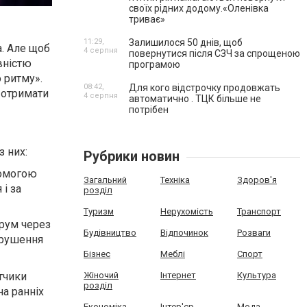
своїх рідних додому.«Оленівка
триває»
11:29,
Залишилося 50 днів, щоб
а. Але щоб
4 серпня
повернутися після СЗЧ за спрощеною
вністю
програмою
 ритму».
08:42,
Для кого відстрочку продовжать
 отримати
4 серпня
автоматично . ТЦК більше не
потрібен
з них:
Рубрики новин
помогою
Загальний
Техніка
Здоров'я
і за
розділ
Туризм
Нерухомість
Транспорт
трум через
Будівництво
Відпочинок
Розваги
орушення
Бізнес
Меблі
Спорт
тчики
Жіночий
Інтернет
Культура
розділ
а ранніх
Економіка
Інтер'єр
Мода