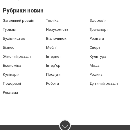
Рубрики новин
Загальний розділ
Техніка
Здоров'я
Туризм
Нерухомість
Транспорт
Будівництво
Відпочинок
Розваги
Бізнес
Меблі
Спорт
Жіночий розділ
Інтернет
Культура
Економіка
Інтер'єр
Мода
Кулінарія
Послуги
Родина
Подорожі
Робота
Дитячий розділ
Реклама