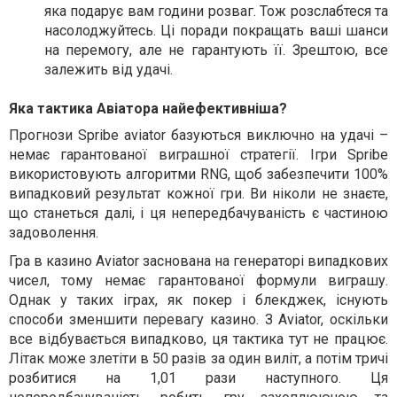
яка подарує вам години розваг. Тож розслабтеся та
насолоджуйтесь. Ці поради покращать ваші шанси
на перемогу, але не гарантують її. Зрештою, все
залежить від удачі.
Яка тактика Авіатора найефективніша?
Прогнози Spribe aviator базуються виключно на удачі –
немає гарантованої виграшної стратегії. Ігри Spribe
використовують алгоритми RNG, щоб забезпечити 100%
випадковий результат кожної гри. Ви ніколи не знаєте,
що станеться далі, і ця непередбачуваність є частиною
задоволення.
Гра в казино Aviator заснована на генераторі випадкових
чисел, тому немає гарантованої формули виграшу.
Однак у таких іграх, як покер і блекджек, існують
способи зменшити перевагу казино. З Aviator, оскільки
все відбувається випадково, ця тактика тут не працює.
Літак може злетіти в 50 разів за один виліт, а потім тричі
розбитися на 1,01 рази наступного. Ця