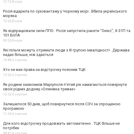
12:15,
Вчора
Росія вдарила по суховантажу у Чорному морі . Вбила українського
моряка
10:25,
Вчора
Як відпрацювали сили ППО . Росія запустила ракети "Онікс", Х-31П та
101 БпЛА
09:53,
Вчора
Які пільги можуть отримати люди з III групою інвалідності . Держава
надає більше, ніж здається
14:48,
4 серпня
Хто не має права на відстрочку пояснив ТЦК
13:25,
4 серпня
Як родини захисників Маріуполя пʼятий рік намагаються повернути
своїх рідних додому.«Оленівка триває»
12:52,
4 серпня
Залишилося 50 днів, щоб повернутися після СЗЧ за спрощеною
програмою
11:29,
4 серпня
Для кого відстрочку продовжать автоматично . ТЦК більше не
потрібен
08:42,
4 серпня