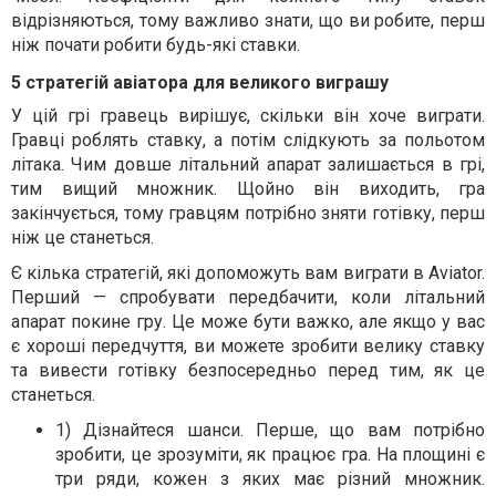
відрізняються, тому важливо знати, що ви робите, перш
ніж почати робити будь-які ставки.
5 стратегій авіатора для великого виграшу
У цій грі гравець вирішує, скільки він хоче виграти.
Гравці роблять ставку, а потім слідкують за польотом
літака. Чим довше літальний апарат залишається в грі,
тим вищий множник. Щойно він виходить, гра
закінчується, тому гравцям потрібно зняти готівку, перш
ніж це станеться.
Є кілька стратегій, які допоможуть вам виграти в Aviator.
Перший — спробувати передбачити, коли літальний
апарат покине гру. Це може бути важко, але якщо у вас
є хороші передчуття, ви можете зробити велику ставку
та вивести готівку безпосередньо перед тим, як це
станеться.
1) Дізнайтеся шанси. Перше, що вам потрібно
зробити, це зрозуміти, як працює гра. На площині є
три ряди, кожен з яких має різний множник.