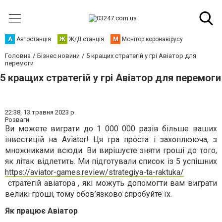
А
Автостанція
Ж
Ж/Д станція
М
Монітор коронавірусу
Головна
Бізнес новини
5 кращих стратегій у грі Авіатор для
перемоги
5 кращих стратегій у грі Авіатор для перемоги
22:38,
13 травня 2023 р.
Розваги
Ви можете виграти до 1 000 000 разів більше ваших
інвестицій на Aviator! Ця гра проста і захоплююча, з
множниками всюди. Ви вирішуєте зняти гроші до того,
як літак відлетить. Ми підготували список із 5 успішних
https://aviator-games.review/strategiya-ta-raktuka/
стратегій авіатора
, які можуть допомогти вам виграти
великі гроші, тому обов’язково спробуйте їх.
Як працює Авіатор