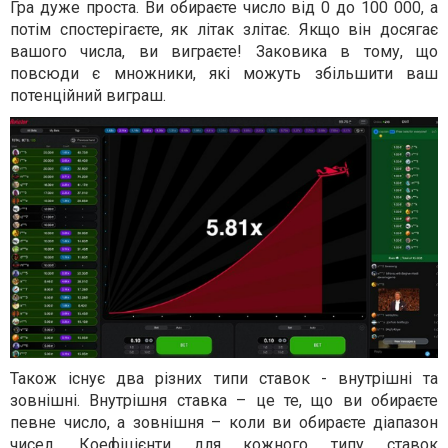
Гра дуже проста. Ви обираєте число від 0 до 100 000, а
потім спостерігаєте, як літак злітає. Якщо він досягає
вашого числа, ви виграєте! Заковика в тому, що
повсюди є множники, які можуть збільшити ваш
потенційний виграш.
Також існує два різних типи ставок - внутрішні та
зовнішні. Внутрішня ставка – це те, що ви обираєте
певне число, а зовнішня – коли ви обираєте діапазон
чисел. Коефіцієнти для кожного типу ставок