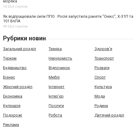
моряка
10:25,
6 серпня
Як відпрацювали сили ППО . Росія запустила ракети "Онікс", Х-31П та
101 БпЛА
09:53,
6 серпня
Рубрики новин
Загальний розділ
Техніка
Здоров'я
Туризм
Нерухомість
Транспорт
Будівництво
Відпочинок
Розваги
Бізнес
Меблі
Спорт
Жіночий розділ
Інтернет
Культура
Економіка
Інтер'єр
Мода
Кулінарія
Послуги
Родина
Подорожі
Робота
Дитячий розділ
Реклама