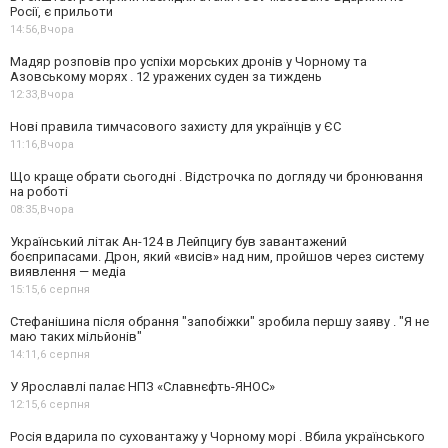
Росії, є прильоти
14:56,
Вчора
Мадяр розповів про успіхи морських дронів у Чорному та
Азовському морях . 12 уражених суден за тиждень
12:33,
Вчора
Нові правила тимчасового захисту для українців у ЄС
11:16,
Вчора
Що краще обрати сьогодні . Відстрочка по догляду чи бронювання
на роботі
08:35,
Вчора
Український літак Ан-124 в Лейпцигу був завантажений
боєприпасами. Дрон, який «висів» над ним, пройшов через систему
виявлення — медіа
15:15,
6 серпня
Стефанішина після обрання "запобіжки" зробила першу заяву . "Я не
маю таких мільйонів"
14:11,
6 серпня
У Ярославлі палає НПЗ «Славнєфть-ЯНОС»
12:15,
6 серпня
Росія вдарила по суховантажу у Чорному морі . Вбила українського