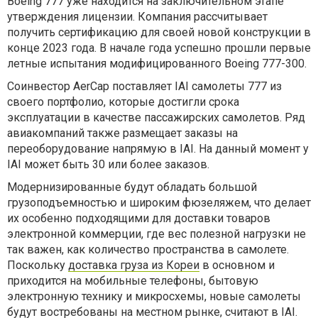
Boeing 777 уже находится на заключительном этапе
утверждения лицензии. Компания рассчитывает
получить сертификацию для своей новой конструкции в
конце 2023 года. В начале года успешно прошли первые
летные испытания модифицированного Boeing 777-300.
Соинвестор AerCap поставляет IAI самолеты 777 из
своего портфолио, которые достигли срока
эксплуатации в качестве пассажирских самолетов. Ряд
авиакомпаний также размещает заказы на
переоборудование напрямую в IAI. На данный момент у
IAI может быть 30 или более заказов.
Модернизированные будут обладать большой
грузоподъемностью и широким фюзеляжем, что делает
их особенно подходящими для доставки товаров
электронной коммерции, где вес полезной нагрузки не
так важен, как количество пространства в самолете.
Поскольку
доставка груза из Кореи
в основном и
приходится на мобильные телефоны, бытовую
электронную технику и микросхемы, новые самолеты
будут востребованы на местном рынке, считают в IAI.