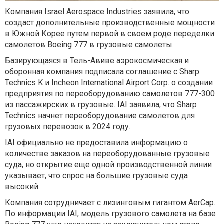
Компания Israel Aerospace Industries заявила, что
создаст дополнительные производственные мощности
в Южной Корее путем первой в своем роде переделки
самолетов Boeing 777 в грузовые самолеты.
Базирующаяся в Тель-Авиве аэрокосмическая и
оборонная компания подписала соглашение с Sharp
Technics K и Incheon International Airport Corp. о создании
предприятия по переоборудованию самолетов 777-300
из пассажирских в грузовые. IAI заявила, что Sharp
Technics начнет переоборудование самолетов для
грузовых перевозок в 2024 году.
IAI официально не предоставила информацию о
количестве заказов на переоборудованные грузовые
суда, но открытие еще одной производственной линии
указывает, что спрос на большие грузовые суда
высокий.
Компания сотрудничает с лизинговым гигантом AerCap.
По информации IAI, модель грузового самолета на базе