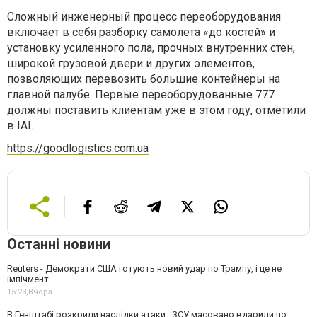
Сложный инженерный процесс переоборудования
включает в себя разборку самолета «до костей» и
установку усиленного пола, прочных внутренних стен,
широкой грузовой двери и других элементов,
позволяющих перевозить большие контейнеры на
главной палубе. Первые переоборудованные 777
должны поставить клиентам уже в этом году, отметили
в IAI.
https://goodlogistics.com.ua
Останні новини
Reuters - Демократи США готують новий удар по Трампу, і це не
імпічмент
15:23,
Вчора
В Генштабі розкрили наслідки атаки . ЗСУ масовано вдарили по