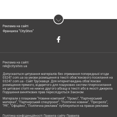
Реклама на сайті
Франшиза "CitySites"
Реклама на сайті:
rek@citysites.ua
Допускається цитування матеріалів без отримання попередньої згоди
03247.com.ua за умови розміщення в тексті обов'язкового посилання на
03247.com.ua - Сайт Трускавця. Для інтернет-видань обов'язкове
розміщення прямого, відкритого для пошукових систем гіперпосилання
на цитовані статті не нижче другого абзацу в тексті або в якості джерела.
Порушення виняткових прав переслідується Законом.
Матеріали з плашками "Новини компаній", "Промо", "Партнерський
матеріал", "Партнерський спецпроєкт", "Політичні новини", "Пресреліз",
"PR", "Офіційно", "Політична реклама" публікуються на правах реклами.
Політика конфіденційності
Правила сайту
Правила