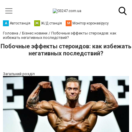
А
Автостанція
Ж
Ж/Д станція
М
Монітор коронавірусу
Головна
Бізнес новини
Побочные эффекты стероидов: как
избежать негативных последствий?
Побочные эффекты стероидов: как избежать
негативных последствий?
Загальний розділ