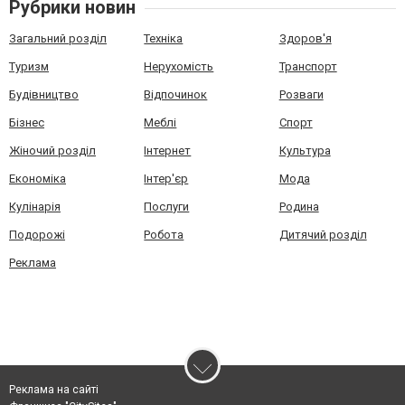
Рубрики новин
Загальний розділ
Техніка
Здоров'я
Туризм
Нерухомість
Транспорт
Будівництво
Відпочинок
Розваги
Бізнес
Меблі
Спорт
Жіночий розділ
Інтернет
Культура
Економіка
Інтер'єр
Мода
Кулінарія
Послуги
Родина
Подорожі
Робота
Дитячий розділ
Реклама
Реклама на сайті