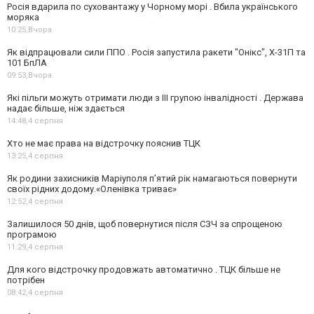
Росія вдарила по суховантажу у Чорному морі . Вбила українського
моряка
10:25,
Вчора
Як відпрацювали сили ППО . Росія запустила ракети "Онікс", Х-31П та
101 БпЛА
09:53,
Вчора
Які пільги можуть отримати люди з III групою інвалідності . Держава
надає більше, ніж здається
14:48,
4 серпня
Хто не має права на відстрочку пояснив ТЦК
13:25,
4 серпня
Як родини захисників Маріуполя пʼятий рік намагаються повернути
своїх рідних додому.«Оленівка триває»
12:52,
4 серпня
Залишилося 50 днів, щоб повернутися після СЗЧ за спрощеною
програмою
11:29,
4 серпня
Для кого відстрочку продовжать автоматично . ТЦК більше не
потрібен
08:42,
4 серпня