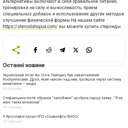
альтернативы включают в себя правильное питание,
тренировки на силу и выносливость, прием
специальных добавок и использование других методов
улучшения физической формы.На нашем сайте
https://steroidshopua.com/
вы можете купить стероиды.
Останні новини
Український літак Ан-124 в Лейпцигу був завантажений
боєприпасами. Дрон, який «висів» над ним, пройшов через систему
виявлення — медіа
15:15,
Вчора
Стефанішина після обрання "запобіжки" зробила першу заяву . "Я не
маю таких мільйонів"
14:11,
Вчора
У Ярославлі палає НПЗ «Славнєфть-ЯНОС»
12:15,
Вчора