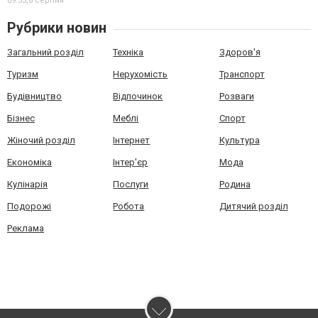
09:53,
6 серпня
Рубрики новин
Загальний розділ
Техніка
Здоров'я
Туризм
Нерухомість
Транспорт
Будівництво
Відпочинок
Розваги
Бізнес
Меблі
Спорт
Жіночий розділ
Інтернет
Культура
Економіка
Інтер'єр
Мода
Кулінарія
Послуги
Родина
Подорожі
Робота
Дитячий розділ
Реклама