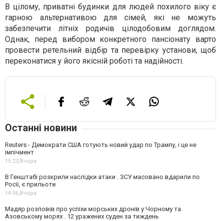
В цілому, приватні будинки для людей похилого віку є
гарною альтернативою для сімей, які не можуть
забезпечити літніх родичів цілодобовим доглядом.
Однак, перед вибором конкретного пансіонату варто
провести ретельний відбір та перевірку установи, щоб
переконатися у його якісній роботі та надійності.
Останні новини
Reuters - Демократи США готують новий удар по Трампу, і це не
імпічмент
15:23,
Вчора
В Генштабі розкрили наслідки атаки . ЗСУ масовано вдарили по
Росії, є прильоти
14:56,
Вчора
Мадяр розповів про успіхи морських дронів у Чорному та
Азовському морях . 12 уражених суден за тиждень