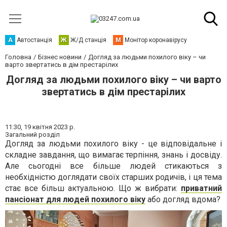
А
Автостанція
Ж
Ж/Д станція
М
Монітор коронавірусу
Головна
Бізнес новини
Догляд за людьми похилого віку – чи
варто звертатись в дім престарілих
Догляд за людьми похилого віку – чи варто
звертатись в дім престарілих
11:30,
19 квітня 2023 р.
Загальний розділ
Догляд за людьми похилого віку - це відповідальне і
складне завдання, що вимагає терпіння, знань і досвіду.
Але сьогодні все більше людей стикаються з
необхідністю доглядати своїх старших родичів, і ця тема
стає все більш актуальною. Що ж вибрати:
приватний
пансіонат для людей похилого віку
або догляд вдома?