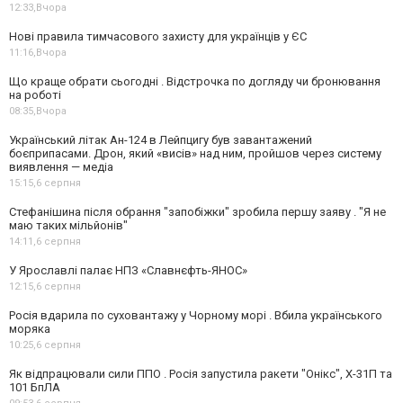
12:33,
Вчора
Нові правила тимчасового захисту для українців у ЄС
11:16,
Вчора
Що краще обрати сьогодні . Відстрочка по догляду чи бронювання
на роботі
08:35,
Вчора
Український літак Ан-124 в Лейпцигу був завантажений
боєприпасами. Дрон, який «висів» над ним, пройшов через систему
виявлення — медіа
15:15,
6 серпня
Стефанішина після обрання "запобіжки" зробила першу заяву . "Я не
маю таких мільйонів"
14:11,
6 серпня
У Ярославлі палає НПЗ «Славнєфть-ЯНОС»
12:15,
6 серпня
Росія вдарила по суховантажу у Чорному морі . Вбила українського
моряка
10:25,
6 серпня
Як відпрацювали сили ППО . Росія запустила ракети "Онікс", Х-31П та
101 БпЛА