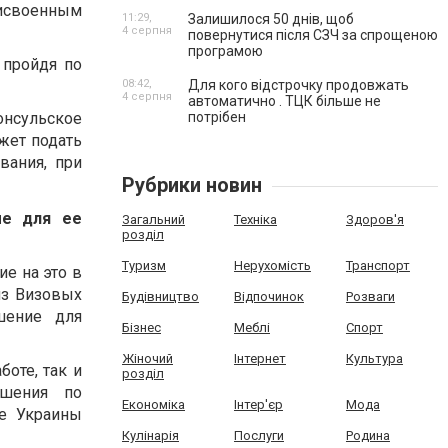
рисвоенным
11:29,
Залишилося 50 днів, щоб
4 серпня
повернутися після СЗЧ за спрощеною
програмою
 пройдя по
08:42,
Для кого відстрочку продовжать
4 серпня
автоматично . ТЦК більше не
нсульское
потрібен
жет подать
вания, при
Рубрики новин
ые для ее
Загальний
Техніка
Здоров'я
розділ
Туризм
Нерухомість
Транспорт
е на это в
из Визовых
Будівництво
Відпочинок
Розваги
шение для
Бізнес
Меблі
Спорт
Жіночий
Інтернет
Культура
боте, так и
розділ
ешения по
Економіка
Інтер'єр
Мода
не Украины
Кулінарія
Послуги
Родина