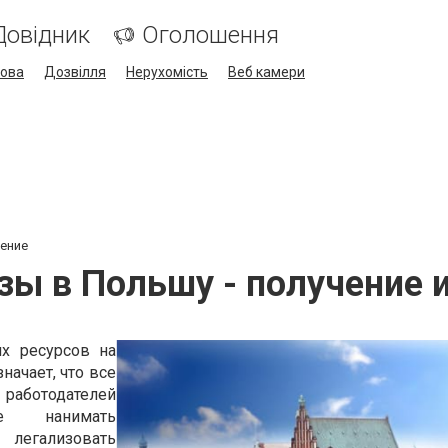
Довідник
Оголошення
кова
Дозвілля
Нерухомість
Веб камери
ление
зы в Польшу - получение 
их ресурсов на
начает, что все
ботодателей
е нанимать
легализовать