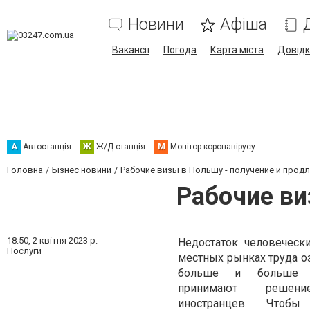
Новини
Афіша
Вакансії
Погода
Карта міста
Довід
А
Автостанція
Ж
Ж/Д станція
М
Монітор коронавірусу
Головна
Бізнес новини
Рабочие визы в Польшу - получение и прод
Рабочие ви
18:50,
2 квітня 2023 р.
Недостаток человеческ
Послуги
местных рынках труда оз
больше и больше ра
принимают решени
иностранцев. Чтобы 