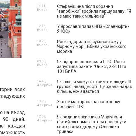
14:11,
Стефанішина після обрання
Вчора
"запобіжки" зробила першу заяву . "Я
не маю таких мільйонів"
12:15,
У Ярославлі палає НПЗ «Славнєфть-
Вчора
ЯНОС»
10:25,
Росія вдарила по суховантажу у
Вчора
Чорному морі . Вбила українського
моряка
09:53,
Як відпрацювали сили ППО . Росія
Вчора
запустила ракети "Онікс", Х-31П та
101 БпЛА
14:48,
Які пільги можуть отримати люди з III
4 серпня
групою інвалідності . Держава надає
тории всех
більше, ніж здається
 следующих
13:25,
Хто не має права на відстрочку
4 серпня
пояснив ТЦК
во на въезд
12:52,
Як родини захисників Маріуполя
 90 дней.
4 серпня
пʼятий рік намагаються повернути
не каждая
своїх рідних додому.«Оленівка
триває»
озможность