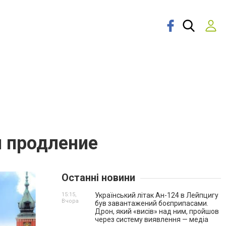
и продление
Останні новини
15:15,
Український літак Ан-124 в Лейпцигу
Вчора
був завантажений боєприпасами.
Дрон, який «висів» над ним, пройшов
через систему виявлення — медіа