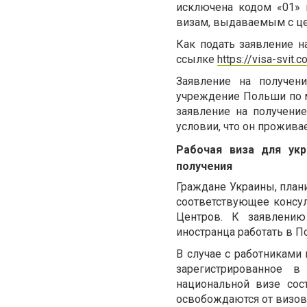
исключена кодом «01» 
визам, выдаваемым с ц
Как подать заявление н
ссылке
https://visa-svit.c
Заявление на получен
учреждение Польши по м
заявление на получение
условии, что он проживае
Рабочая виза для ук
получения
Граждане Украины, план
соответствующее консу
Центров. К заявлени
иностранца работать в П
В случае с работниками 
зарегистрированное 
национальной визе сос
освобождаются от визово