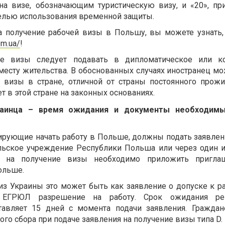
на визе, обозначающим туристическую визу, и «20», п
елью использования временной защиты.
а получение рабочей визы в Польшу, вы можете узнать,
om.ua/
!
ие визы следует подавать в дипломатическое или ко
есту жительства. В обоснованных случаях иностранец мо
 визы в стране, отличной от страны постоянного прожи
т в этой стране на законных основаниях.
раинца – время ожидания и документы необходим
ирующие начать работу в Польше, должны подать заявлени
льское учреждение Республики Польша или через один 
ю на получение визы необходимо приложить пригла
ольше.
из Украины это может быть как заявление о допуске к ра
в ЕГРЮЛ разрешение на работу. Срок ожидания р
тавляет 15 дней с момента подачи заявления. Гражда
го сбора при подаче заявления на получение визы типа D.