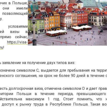
очих в Польше,
ы они имели
, позволяющий
у.
 условиями
очей визы в
рямо сейчас,
лке
https://visa-
hu
!
 заявление на получение двух типов виз:
означена символом С, выдается для пребывания на терри
енского соглашения, на срок не более 90 дней в течение
 есть долгосрочная виза, отмечена символом D и дает пра
ритории Польши в течение периода, превышающего
йствительна максимум 1 год. Стоит помнить, что 
т доступ к рынку труда в Республике Польша. Такая в