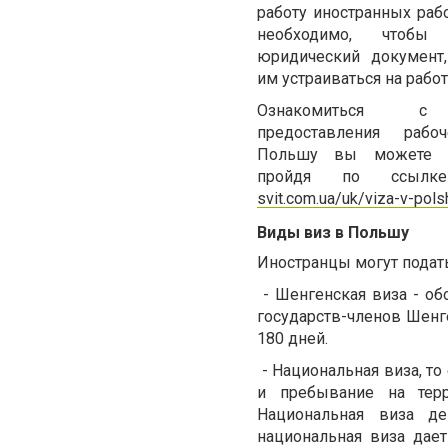
работу иностранных раб
необходимо, чтоб
юридический документ
им устраиваться на работ
Ознакомиться с
предоставления раб
Польшу вы можете п
пройдя по ссы
svit.com.ua/uk/viza-v-pols
Виды виз в Польшу
Иностранцы могут подать
- Шенгенская виза - об
государств-членов Шенг
180 дней.
- Национальная виза, то
и пребывание на тер
Национальная виза де
национальная виза дае