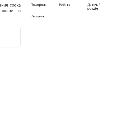
ения срока
Подорожі
Робота
Дитячий
розділ
Польше на
Реклама