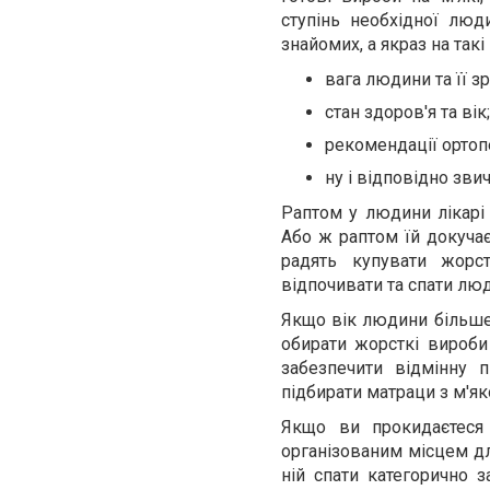
ступінь необхідної люд
знайомих, а якраз на такі
вага людини та її зр
стан здоров'я та вік;
рекомендації ортоп
ну і відповідно зви
Раптом у людини лікарі
Або ж раптом їй докучає
радять купувати жорс
відпочивати та спати люд
Якщо вік людини більше 4
обирати жорсткі вироби
забезпечити відмінну 
підбирати матраци з м'
Якщо ви прокидаєтеся 
організованим місцем дл
ній спати категорично з