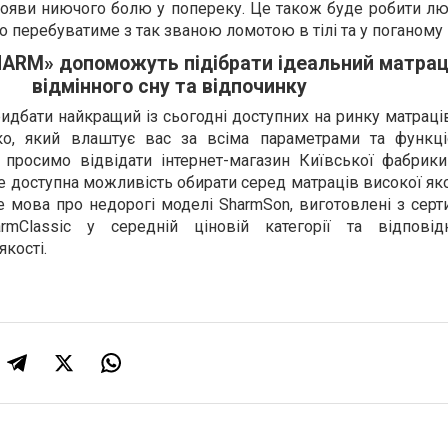
 появи ниючого болю у попереку. Це також буде робити л
 перебуватиме з так званою ломотою в тілі та у поганому 
HARM» допоможуть підібрати ідеальний матрац
відмінного сну та відпочинку
идбати найкращий із сьогодні доступних на ринку матрац
о, який влаштує вас за всіма параметрами та функц
 просимо відвідати інтернет-магазин Київської фабрик
е доступна можливість обирати серед матраців високої яко
де мова про недорогі моделі SharmSon, виготовлені з сер
harmClassic у середній ціновій категорії та відповід
кості.