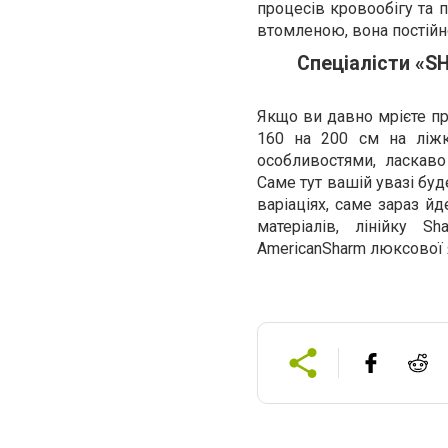
процесів кровообігу та
втомленою, вона постійно
Спеціалісти «S
Якщо ви давно мрієте пр
160 на 200 см на ліжк
особливостями, ласкаво
Саме тут вашій увазі буд
варіаціях, саме зараз й
матеріалів, лінійку S
AmericanSharm люксової я