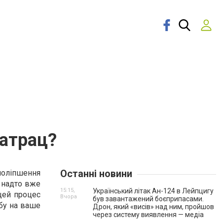
матрац?
Останні новини
поліпшення
е надто вже
15:15,
Український літак Ан-124 в Лейпцигу
цей процес
Вчора
був завантажений боєприпасами.
обу на ваше
Дрон, який «висів» над ним, пройшов
через систему виявлення — медіа