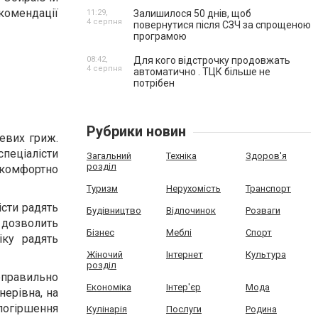
комендації
11:29,
Залишилося 50 днів, щоб
4 серпня
повернутися після СЗЧ за спрощеною
програмою
08:42,
Для кого відстрочку продовжать
4 серпня
автоматично . ТЦК більше не
потрібен
Рубрики новин
евих гриж.
спеціалісти
Загальний
Техніка
Здоров'я
розділ
комфортно
Туризм
Нерухомість
Транспорт
істи радять
Будівництво
Відпочинок
Розваги
 дозволить
Бізнес
Меблі
Спорт
іку радять
Жіночий
Інтернет
Культура
розділ
еправильно
Економіка
Інтер'єр
Мода
нерівна, на
погіршення
Кулінарія
Послуги
Родина