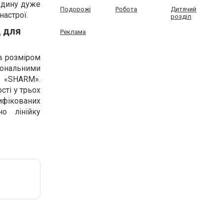
юдину дуже
Подорожі
Робота
Дитячий
настрої.
розділ
 для
Реклама
ів розміром
іональними
и «SHARM».
сті у трьох
тифікованих
но лінійку