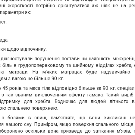
ині жорсткості потрібно орієнтуватися аж ніяк не на ре
 параметри як:
іст;
еда;
чки щодо відпочинку.
 діагностували порушення постави чи наявність міжхребц
 біль в грудопоперековому та шийному відділах хребта, 
ткі матраци. На м'яких матрацах буде надзвичайно 
ям з вагою не більше 90 кг.
5 років та маса тіла відповідно більше за 90 кг, спеціал
 з так званим виключенням ефекту гамака. Такий виріб
підтримку для хребта. Водночас для людей літнього в
якою спальнею поверхнею.
з болями в спині, пам'ятайте, що вони викликані н
я вашого сну. Приміром, якщо поверхня спального місця 
аборонено оскільки вона призведе до затікання м'язів, 