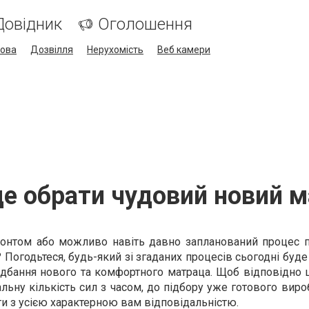
Довідник
Оголошення
кова
Дозвілля
Нерухомість
Веб камери
де обрати чудовий новий 
монтом або можливо навіть давно запланований процес 
 Погодьтеся, будь-який зі згаданих процесів сьогодні буд
идбання нового та комфортного матраца. Щоб відповідно 
альну кількість сил з часом, до підбору уже готового вир
ти з усією характерною вам відповідальністю.