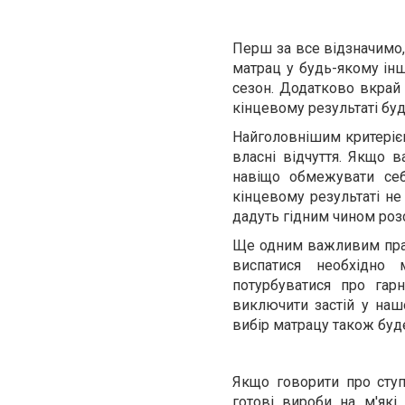
Перш за все відзначимо,
матрац у будь-якому інш
сезон. Додатково вкрай 
кінцевому результаті буд
Найголовнішим критеріє
власні відчуття. Якщо в
навіщо обмежувати се
кінцевому результаті не
дадуть гідним чином роз
Ще одним важливим прави
виспатися необхідно
потурбуватися про га
виключити застій у наш
вибір матрацу також бу
Якщо говорити про ступі
готові вироби на м'які