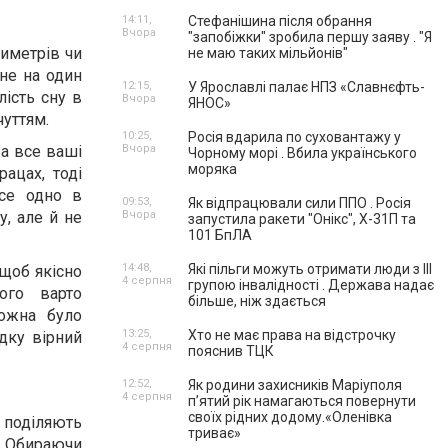
14:11,
Стефанішина після обрання
Вчора
"запобіжки" зробила першу заяву . "Я
иметрів чи
не маю таких мільйонів"
 не на один
12:15,
У Ярославлі палає НПЗ «Славнєфть-
лість сну в
Вчора
ЯНОС»
чуттям.
10:25,
Росія вдарила по суховантажу у
а все ваші
Вчора
Чорному морі . Вбила українського
моряка
ацах, тоді
се одно в
09:53,
Як відпрацювали сили ППО . Росія
у, але й не
Вчора
запустила ракети "Онікс", Х-31П та
101 БпЛА
14:48,
Які пільги можуть отримати люди з III
 щоб якісно
4 серпня
групою інвалідності . Держава надає
ого варто
більше, ніж здається
ожна було
13:25,
Хто не має права на відстрочку
дку вірний
4 серпня
пояснив ТЦК
12:52,
Як родини захисників Маріуполя
4 серпня
пʼятий рік намагаються повернути
своїх рідних додому.«Оленівка
 поділяють
триває»
. Обираючи