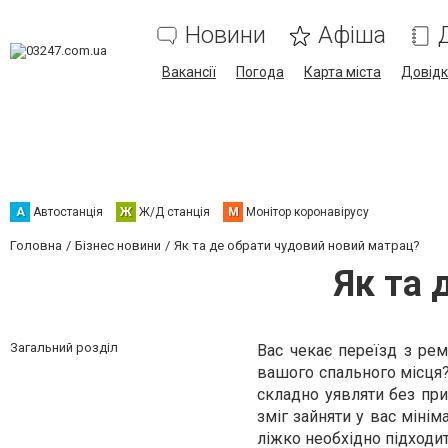
Новини
Афіша
Вакансії
Погода
Карта міста
Довід
А
Автостанція
Ж
Ж/Д станція
М
Монітор коронавірусу
Головна
Бізнес новини
Як та де обрати чудовий новий матрац?
Як та 
Загальний розділ
Вас чекає переїзд з ре
вашого спального місця?
складно уявляти без пр
зміг зайняти у вас мінім
ліжко необхідно підходи