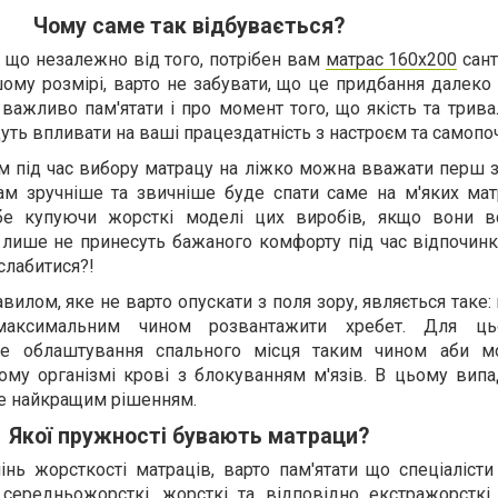
Чому саме так відбувається?
 що незалежно від того, потрібен вам
матрас 160х200
сант
ому розмірі, варто не забувати, що це придбання далеко
важливо пам'ятати і про момент того, що якість та трива
уть впливати на ваші працездатність з настроєм та самопо
м під час вибору матрацу на ліжко можна вважати перш з
ам зручніше та звичніше буде спати саме на м'яких матр
бе купуючи жорсткі моделі цих виробів, якщо вони в
 лише не принесуть бажаного комфорту під час відпочинк
слабитися?!
лом, яке не варто опускати з поля зору, являється таке:
 максимальним чином розвантажити хребет. Для ць
рне облаштування спального місця таким чином аби м
ому організмі крові з блокуванням м'язів. В цьому випа
де найкращим рішенням.
Якої пружності бувають матраци?
нь жорсткості матраців, варто пам'ятати що спеціалісти
, середньожорсткі, жорсткі та відповідно екстражорсткі