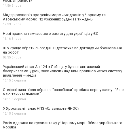
Росії, є прильоти
14:56,
Вчора
Мадяр розповів про успіхи морських дронів у Чорному та
Азовському морях . 12 уражених суден за тиждень
12:33,
Вчора
Нові правила тимчасового захисту для українців у ЄС
11:16,
Вчора
Що краще обрати сьогодні . Відстрочка по догляду чи бронювання
на роботі
08:35,
Вчора
Український літак Ан-124 в Лейпцигу був завантажений
боєприпасами. Дрон, який «висів» над ним, пройшов через систему
виявлення — медіа
15:15,
6 серпня
Стефанішина після обрання "запобіжки" зробила першу заяву . "Я не
маю таких мільйонів"
14:11,
6 серпня
У Ярославлі палає НПЗ «Славнєфть-ЯНОС»
12:15,
6 серпня
Росія вдарила по суховантажу у Чорному морі . Вбила українського
моряка