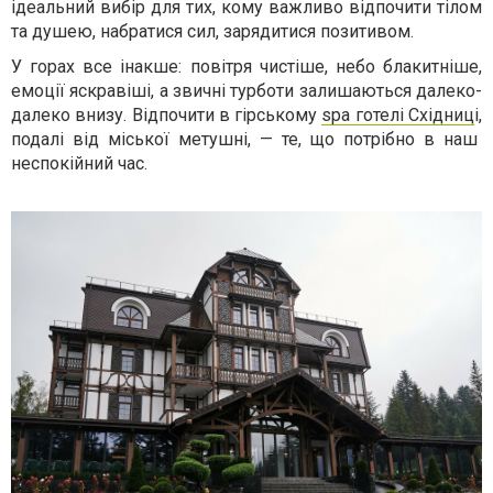
ідеальний вибір для тих, кому важливо відпочити тілом
та душею, набратися сил, зарядитися позитивом.
У горах все інакше: повітря чистіше, небо блакитніше,
емоції яскравіші, а звичні турботи залишаються далеко-
далеко внизу. Відпочити в гірському
spa готелі
Східниц
і,
подалі від міської метушні, — те, що потрібно в наш
неспокійний час.