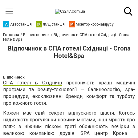
А
Автостанція
Ж
Ж/Д станція
М
Монітор коронавірусу
Головна
Бізнес новини
Відпочинок в СПА готелі Східниці - Crona
Hotel&Spa
Відпочинок в СПА готелі Східниці - Crona
Hotel&Spa
Відпочинок
СПА готелі в Східниці
пропонують кращі медичні
програми та beauty-технології – бальнеологію, spa-
процедури, ексклюзивні бренди, комфорт та турботу
про кожного гостя.
Кожен має свій секрет відпускного щастя. Когось
надихають прогулянки новими містами, інші мріють про
пляж з ніжним піском, треті обожнюють вечірки з
великою компанією друзів.
SPA центр
Крона
–