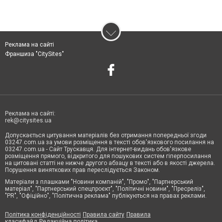
Реклама на сайті
Франшиза "CitySites"
Реклама на сайті:
rek@citysites.ua
Допускається цитування матеріалів без отримання попередньої згоди
03247.com.ua за умови розміщення в тексті обов'язкового посилання на
03247.com.ua - Сайт Трускавця. Для інтернет-видань обов'язкове
розміщення прямого, відкритого для пошукових систем гіперпосилання
на цитовані статті не нижче другого абзацу в тексті або в якості джерела.
Порушення виняткових прав переслідується Законом.
Матеріали з плашками "Новини компаній", "Промо", "Партнерський
матеріал", "Партнерський спецпроєкт", "Політичні новини", "Пресреліз",
"PR", "Офіційно", "Політична реклама" публікуються на правах реклами.
Політика конфіденційності
Правила сайту
Правила
класифайд
Редакційна політика