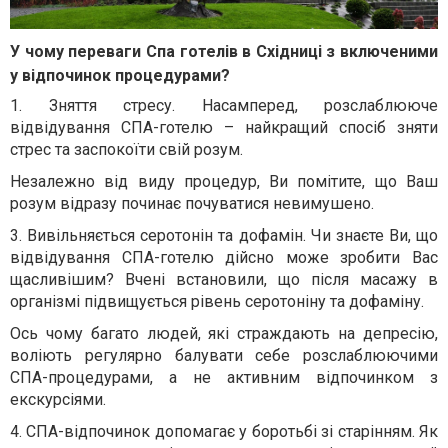
У чому переваги Спа готелів в Східниці з включеними
у відпочинок процедурами?
1. Зняття стресу. Насамперед, розслаблююче
відвідування СПА-готелю – найкращий спосіб зняти
стрес та заспокоїти свій розум.
Незалежно від виду процедур, Ви помітите, що Ваш
розум відразу починає почуватися невимушено.
3. Вивільняється серотонін та дофамін. Чи знаєте Ви, що
відвідування СПА-готелю дійсно може зробити Вас
щасливішим? Вчені встановили, що після масажу в
організмі підвищується рівень серотоніну та дофаміну.
Ось чому багато людей, які страждають на депресію,
воліють регулярно балувати себе розслаблюючими
СПА-процедурами, а не активним відпочинком з
екскурсіями.
4. СПА-відпочинок допомагає у боротьбі зі старінням. Як