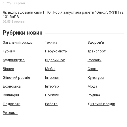
10:25,
6 серпня
Як відпрацювали сили ППО . Росія запустила ракети "Онікс", Х-31П та
101 БпЛА
09:53,
6 серпня
Рубрики новин
Загальний розділ
Техніка
Здоров'я
Туризм
Нерухомість
Транспорт
Будівництво
Відпочинок
Розваги
Бізнес
Меблі
Спорт
Жіночий розділ
Інтернет
Культура
Економіка
Інтер'єр
Мода
Кулінарія
Послуги
Родина
Подорожі
Робота
Дитячий розділ
Реклама