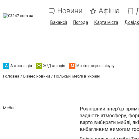
Новини
Афіша
Вакансії
Погода
Карта міста
Довід
А
Автостанція
Ж
Ж/Д станція
М
Монітор коронавірусу
Головна
Бізнес новини
Польські меблі в Україні
Меблі
Розкішний інтер’єр прим
задають атмосферу, форм
варто вибирати меблі, як
вибагливим вимогам гос