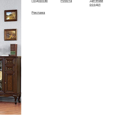
Подорожі
Робота
Дитячий
розділ
Реклама