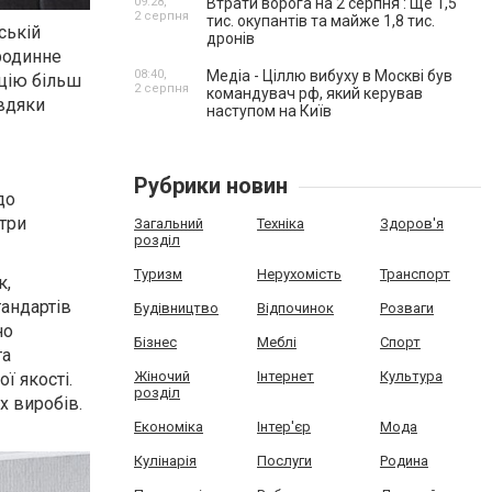
09:28,
Втрати ворога на 2 серпня : Ще 1,5
2 серпня
тис. окупантів та майже 1,8 тис.
ській
дронів
 родинне
08:40,
Медіа - Ціллю вибуху в Москві був
цію більш
2 серпня
командувач рф, який керував
авдяки
наступом на Київ
Рубрики новин
до
стри
Загальний
Техніка
Здоров'я
розділ
Туризм
Нерухомість
Транспорт
к,
тандартів
Будівництво
Відпочинок
Розваги
но
Бізнес
Меблі
Спорт
та
Жіночий
Інтернет
Культура
ї якості.
розділ
х виробів.
Економіка
Інтер'єр
Мода
Кулінарія
Послуги
Родина