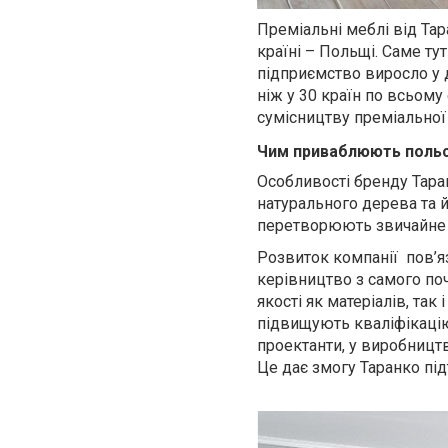
Преміальні меблі від
Тар
країні – Польщі. Саме ту
підприємство виросло у д
ніж у 30 країн по всьому
сумісництву преміальної 
Чим приваблюють
польс
Особливості бренду Тара
натурального дерева та й
перетворюють звичайне 
Розвиток компанії
пов’я
керівництво з самого по
якості як матеріалів, та
підвищують кваліфікацію
проектанти, у виробництв
Це дає змогу
Таранко
під