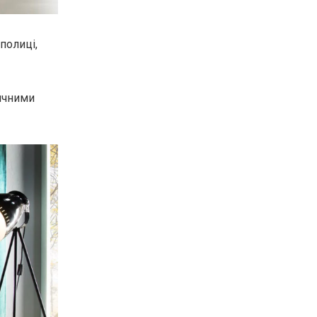
полиці,
ричними