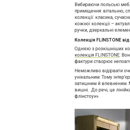
Вибираючи
польські меб
приміщення: вітальню, сп
колекції: класика, сучас
кожної колекції – актуал
ручки, дзеркальні елемен
Колекція
FLINSTONE
від
Однією з розкішніших кол
колекція
FLINSTONE
. Во
фактури створює неповто
Неможливо відірвати оч
унікальним. Тому інтер’є
затишним й впевненим. 
вишні.
До речі, це ліній
флінстоун».