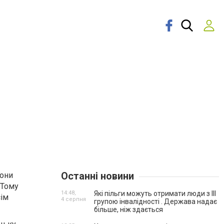
Останні новини
Вони
 Тому
14:48,
Які пільги можуть отримати люди з III
сім
4 серпня
групою інвалідності . Держава надає
більше, ніж здається