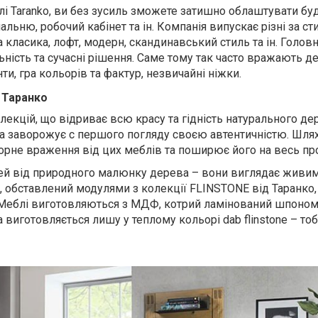
лі
Taranko
, ви без зусиль зможете затишно облаштувати бу
альню, робочий кабінет та ін. Компанія випускає різні за с
на класика, лофт, модерн, скандинавський стиль та ін. Голов
ьність та сучасні рішення. Саме тому так часто вражають дет
ти, гра кольорів та фактур, незвичайні ніжки.
 Таранко
екцій, що відриває всю красу та гідність натурального де
на заворожує с першого погляду своєю автентичністю. Шлях
рне враження від цих меблів та поширює його на весь про
ей від природного малюнку дерева – вони виглядає живим
р, обставлений модулями з колекції
FLINSTONE
від
Таранко
Меблі виготовляються з МДФ, котрий ламінований шпоном 
ка виготовляється лишу у теплому кольо
рі
dab
flinstone
– тоб