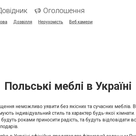
Довідник
Оголошення
кова
Дозвілля
Нерухомість
Веб камери
Польські меблі в Україні
іщення неможливо уявити без якісних та сучасних меблів. 
ують індивідуальний стиль та характер будь-якої кімнати.
і будуть роками приносити радість, та будуть відповідати в
подарів.