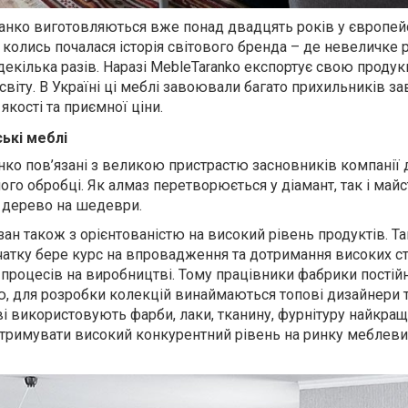
анко
виготовляються вже понад двадцять років у європей
т колись почалася історія світового бренда – де невеличке
екілька разів. Наразі
MebleTaranko
експортує свою продук
 світу. В Україні ці меблі завоювали багато прихильників з
якості та приємної ціни.
ькі меблі
нко пов’язані з великою пристрастю засновників компанії 
ого обробці. Як алмаз перетворюється у діамант,
так
і май
дерево на шедеври.
зан також з орієнтованістю на високий рівень продуктів. Та
чатку бере курс на впровадження та дотримання високих с
к і процесів на виробництві. Тому працівники фабрики постій
, для розробки колекцій винаймаються топові дизайнери 
і використовують фарби, лаки, тканину, фурнітуру найкращо
тримувати високий конкурентний рівень на ринку меблеви