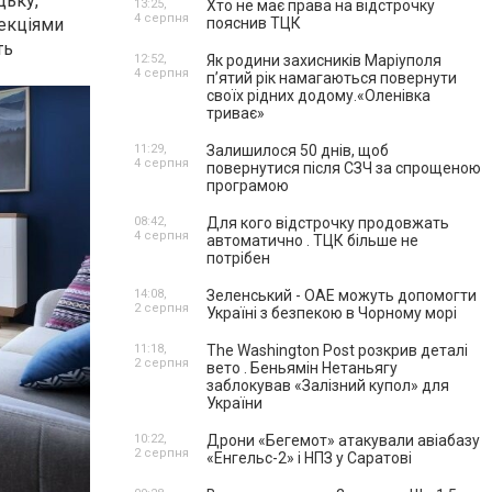
цьку,
13:25,
Хто не має права на відстрочку
4 серпня
лекціями
пояснив ТЦК
ть
12:52,
Як родини захисників Маріуполя
4 серпня
пʼятий рік намагаються повернути
своїх рідних додому.«Оленівка
триває»
11:29,
Залишилося 50 днів, щоб
4 серпня
повернутися після СЗЧ за спрощеною
програмою
08:42,
Для кого відстрочку продовжать
4 серпня
автоматично . ТЦК більше не
потрібен
14:08,
Зеленський - ОАЕ можуть допомогти
2 серпня
Україні з безпекою в Чорному морі
11:18,
The Washington Post розкрив деталі
2 серпня
вето . Беньямін Нетаньягу
заблокував «Залізний купол» для
України
10:22,
Дрони «Бегемот» атакували авіабазу
2 серпня
«Енгельс-2» і НПЗ у Саратові