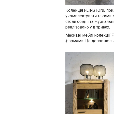
Колекція
FLINSTONE
приз
укомплектувати такими мо
столи обідні та журнальні
реалізовано у вітринах.
Масивні меблі колекції
F
формами. Це доповнює ко