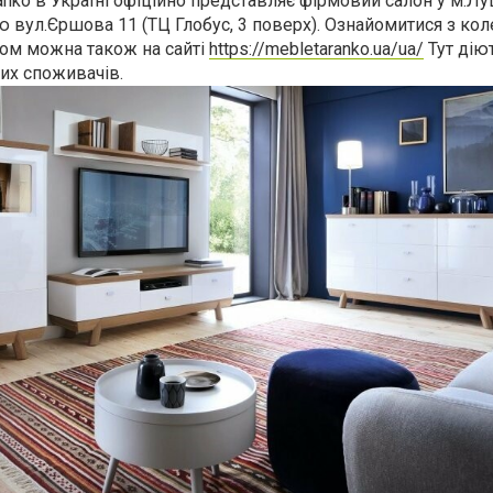
anko
в Україні офіційно представляє фірмовий салон у м.Лу
 вул.Єршова 11 (ТЦ Глобус, 3 поверх). Ознайомитися з ко
ом можна також на сайті
https://mebletaranko.ua/ua/
Тут дію
вих споживачів.