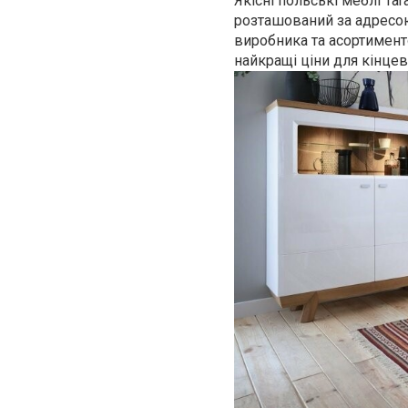
Якісні
польські меблі
Tar
розташований за адресою
виробника та асортимент
найкращі ціни для кінце