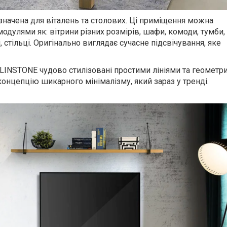
начена для віталень та столових. Ці приміщення можна
дулями як: вітрини різних розмірів, шафи, комоди, тумби, 
, стільці. Оригінально виглядає сучасне підсвічування, яке
LINSTONE
чудово стилізовані простими лініями та геомет
нцепцію шикарного мінімалізму, який зараз у тренді.