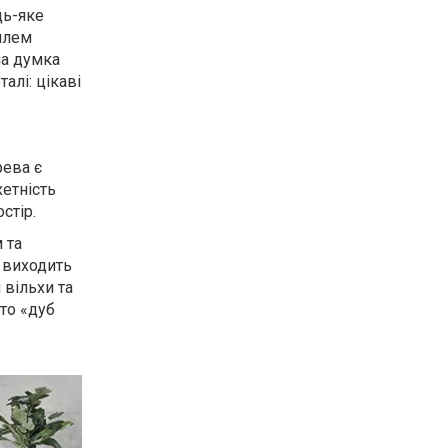
дь-яке
тилем
на думка
алі: цікаві
рева є
етність
стір.
 та
, виходить
вільхи та
то «дуб