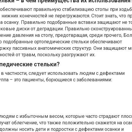
льки – в чем преимущества их использования
 обеспечивают правильную стабилизацию стопы при ходьб
 нижних конечностей не перегружаются. Стоит знать, что п
на осанку. Правильно подобранные вставки защищают не т
нковые диски от деградации. Правильно сконструированны
ние давления на стопу, предотвращая, среди прочего, Бо
о подобранные ортопедические стельки обеспечивают
ржку пассивных анатомических структур. Они защищают 
остей от травм, поскольку разгружают их.
опедические стельки?
 в частности, следует использовать людям с дефектами
уппа – это пациенты, борющиеся с заболеваниями:
людям с избыточным весом, которые часто страдают плос
лучат облегчение, что также положительно скажется на осан
и должны носить дети и подростки с дефектами осанки и