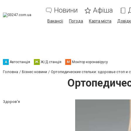
Новини
Афіша
Вакансії
Погода
Карта міста
Довід
А
Автостанція
Ж
Ж/Д станція
М
Монітор коронавірусу
Головна
Бізнес новини
Ортопедические стельки: здоровье стоп и 
Ортопедичес
Здоров'я