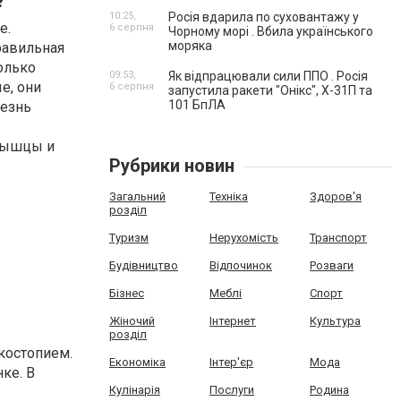
?
10:25,
Росія вдарила по суховантажу у
е.
6 серпня
Чорному морі . Вбила українського
моряка
равильная
олько
09:53,
Як відпрацювали сили ППО . Росія
е, они
6 серпня
запустила ракети "Онікс", Х-31П та
101 БпЛА
лезнь
мышцы и
Рубрики новин
Загальний
Техніка
Здоров'я
розділ
Туризм
Нерухомість
Транспорт
Будівництво
Відпочинок
Розваги
Бізнес
Меблі
Спорт
Жіночий
Інтернет
Культура
розділ
костопием.
Економіка
Інтер'єр
Мода
ке. В
Кулінарія
Послуги
Родина