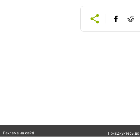
Реклама на сайті
Приєднуйтесь до 
Франшиза "CitySites"