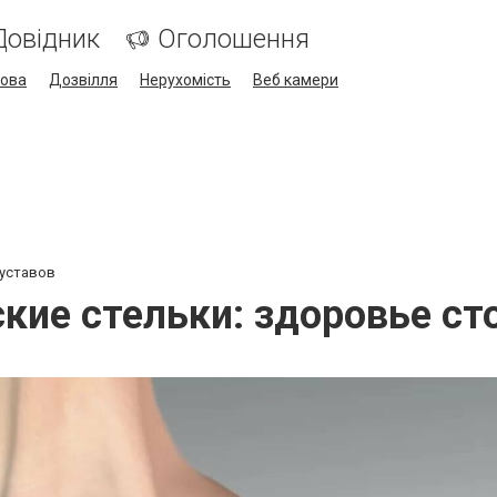
Довідник
Оголошення
кова
Дозвілля
Нерухомість
Веб камери
суставов
кие стельки: здоровье сто