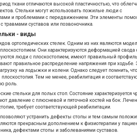
ериод ткани отличаются высокой пластичностью, что облегч
ктов. Стельки могут использовать пожилые люди с
ами и проблемами с передвижением. Эти элементы помо
с травмами суставов или позвоночника.
ельки - виды
дов ортопедических стелек. Одним из них являются модел
плоскостопием. Они характеризуются деформацией свода 
зуются люди с плоскостопием, имеют правильный профиль
вают правильное распределение напряжения при ходьбе. Э
агрузку на лодыжки и колени. Однако следует помнить, чт
 плоскостопия. Тем не менее, реабилитация и соответств
ю роль.
ские стельки для полых стоп. Состояние характеризуется 
ают давление с плюсневой и пяточной костей на бок. Лечен
стопие, требует соответствующей реабилитации.
 позволяют устранить дефекты стопы и тем самым положи
являются прекрасным дополнением к физиотерапии у пацие
ника, дефектами стопы и заболеваниями суставов.