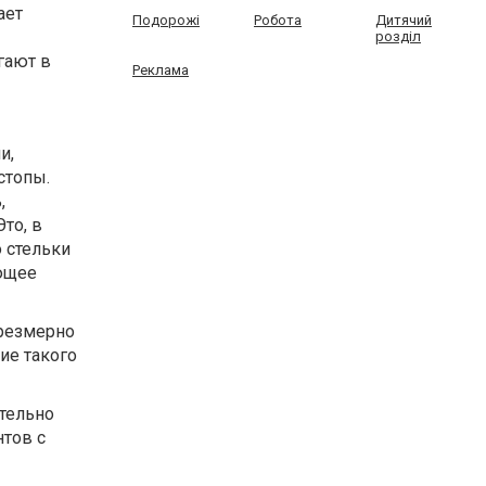
ает
Подорожі
Робота
Дитячий
розділ
гают в
Реклама
и,
стопы.
,
то, в
о стельки
ующее
чрезмерно
ие такого
тельно
нтов с