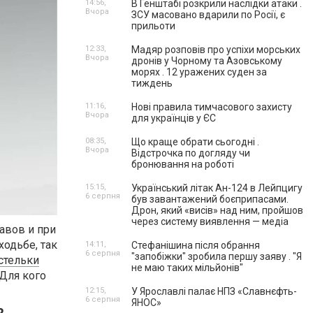
14:56,
В Генштабі розкрили наслідки атаки .
Вчора
ЗСУ масовано вдарили по Росії, є
прильоти
12:33,
Мадяр розповів про успіхи морських
Вчора
дронів у Чорному та Азовському
морях . 12 уражених суден за
тиждень
11:16,
Нові правила тимчасового захисту
Вчора
для українців у ЄС
08:35,
Що краще обрати сьогодні .
Вчора
Відстрочка по догляду чи
бронювання на роботі
15:15,
Український літак Ан-124 в Лейпцигу
6 серпня
був завантажений боєприпасами.
Дрон, який «висів» над ним, пройшов
через систему виявлення — медіа
авов и при
одьбе, так
14:11,
Стефанішина після обрання
6 серпня
"запобіжки" зробила першу заяву . "Я
стельки
не маю таких мільйонів"
 Для кого
12:15,
У Ярославлі палає НПЗ «Славнєфть-
6 серпня
ЯНОС»