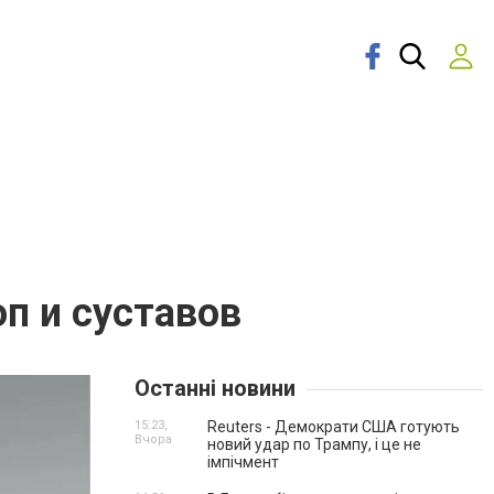
п и суставов
Останні новини
15:23,
Reuters - Демократи США готують
Вчора
новий удар по Трампу, і це не
імпічмент