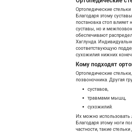
Ортопедические сте
Ортопедические стельки
Благодаря этому суставы
постановка стоп влияет 
суставы, но и межпозво
обеспечивают распределе
Хаглунда. Индивидуальн
соответствующую подде
сухожилия нижних конечн
Кому подходят орт
Ортопедические стельки,
позвоночника. Другая гр
суставов,
травмами мышц,
сухожилий.
Их можно использовать 
Благодаря этому ноги по
частности, такие стельк